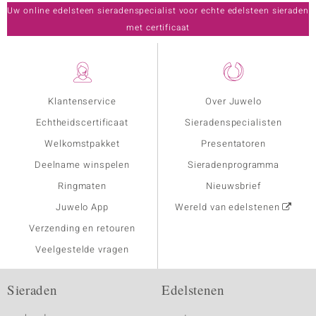
Uw online edelsteen sieradenspecialist voor echte edelsteen sieraden
met certificaat
Klantenservice
Over Juwelo
Echtheidscertificaat
Sieradenspecialisten
Welkomstpakket
Presentatoren
Deelname winspelen
Sieradenprogramma
Ringmaten
Nieuwsbrief
Juwelo App
Wereld van edelstenen
Verzending en retouren
Veelgestelde vragen
Sieraden
Edelstenen