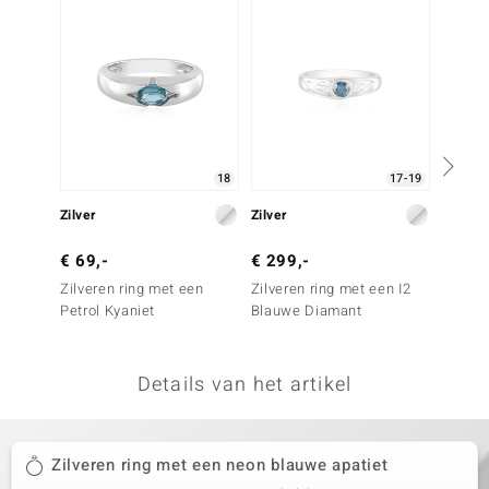
remonti
remonti
uwelo
 Gems
18
17-19
NO Collection
Zilver
Zilver
Zilver
va
€ 69,-
€ 299,-
€ 49,
Zilveren ring met een
Zilveren ring met een I2
Zilver
Petrol Kyaniet
Blauwe Diamant
Ratanak
Details van het artikel
Minerale
Zilveren ring met een neon blauwe apatiet