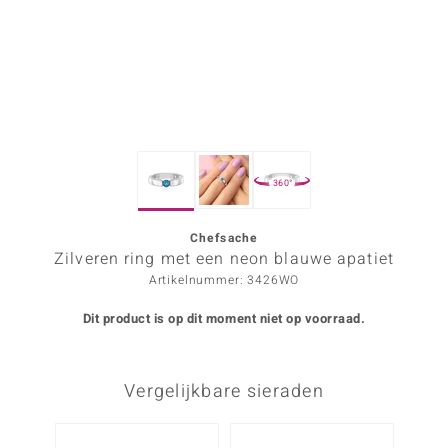
ana
Prince Designs
o
360°
Chic
d in Berlin
Chefsache
Zilveren ring met een neon blauwe apatiet
insell
Artikelnummer: 3426WO
n Vogue
Dit product is op dit moment niet op voorraad.
e in Italy
Vergelijkbare sieraden
o Paraíso
izen
Nog m