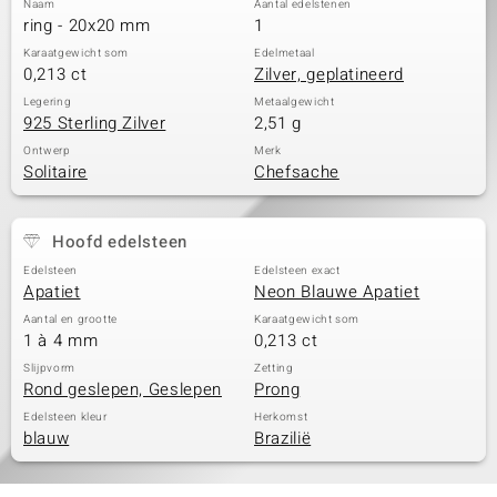
Naam
Aantal edelstenen
ring - 20x20 mm
1
Karaatgewicht som
Edelmetaal
0,213 ct
Zilver, geplatineerd
Legering
Metaalgewicht
925 Sterling Zilver
2,51 g
Ontwerp
Merk
Solitaire
Chefsache
Hoofd edelsteen
Edelsteen
Edelsteen exact
Apatiet
Neon Blauwe Apatiet
Aantal en grootte
Karaatgewicht som
1 à 4 mm
0,213 ct
Slijpvorm
Zetting
Rond geslepen, Geslepen
Prong
Edelsteen kleur
Herkomst
blauw
Brazilië