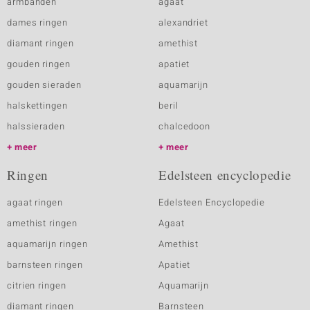
armbanden
agaat
dames ringen
alexandriet
diamant ringen
amethist
gouden ringen
apatiet
gouden sieraden
aquamarijn
halskettingen
beril
halssieraden
chalcedoon
meer
meer
Ringen
Edelsteen encyclopedie
agaat ringen
Edelsteen Encyclopedie
amethist ringen
Agaat
aquamarijn ringen
Amethist
barnsteen ringen
Apatiet
citrien ringen
Aquamarijn
diamant ringen
Barnsteen