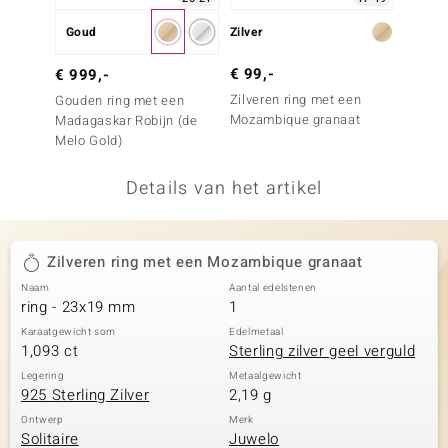
remonti
Goud
Zilver
Zilver
remonti
€ 99,-
€ 99,
€ 999,-
Zilveren ring met een
Zilver
Gouden ring met een
uwelo
Mozambique granaat
Madaga
Madagaskar Robijn (de
Melo Gold)
 Gems
Details van het artikel
NO Collection
va
Zilveren ring met een Mozambique granaat
Naam
Aantal edelstenen
ring - 23x19 mm
1
Karaatgewicht som
Edelmetaal
1,093 ct
Sterling zilver geel verguld
Legering
Metaalgewicht
925 Sterling Zilver
2,19 g
Minerale
Ontwerp
Merk
Solitaire
Juwelo