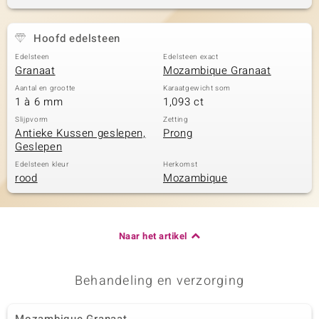
Hoofd edelsteen
Edelsteen
Edelsteen exact
Granaat
Mozambique Granaat
Aantal en grootte
Karaatgewicht som
1 à 6 mm
1,093 ct
Slijpvorm
Zetting
Antieke Kussen geslepen,
Prong
Geslepen
Edelsteen kleur
Herkomst
rood
Mozambique
Naar het artikel
Behandeling en verzorging