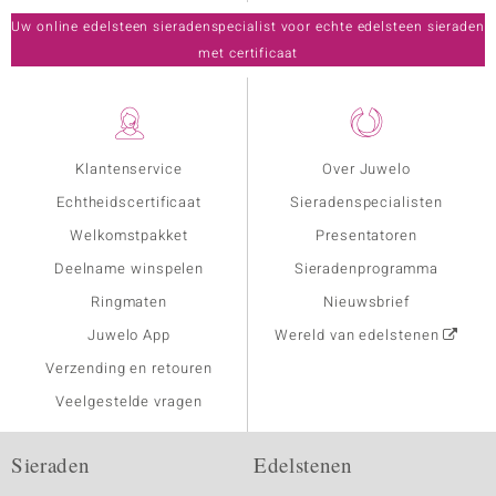
Uw online edelsteen sieradenspecialist voor echte edelsteen sieraden
met certificaat
Klantenservice
Over Juwelo
Echtheidscertificaat
Sieradenspecialisten
Welkomstpakket
Presentatoren
Deelname winspelen
Sieradenprogramma
Ringmaten
Nieuwsbrief
Juwelo App
Wereld van edelstenen
Verzending en retouren
Veelgestelde vragen
Sieraden
Edelstenen