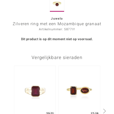
ana
Juwelo
Zilveren ring met een Mozambique granaat
Prince Designs
Artikelnummer: 5877IY
o
Dit product is op dit moment niet op voorraad.
Chic
Vergelijkbare sieraden
d in Berlin
insell
n Vogue
e in Italy
o Paraíso
izen
20-21
17-19