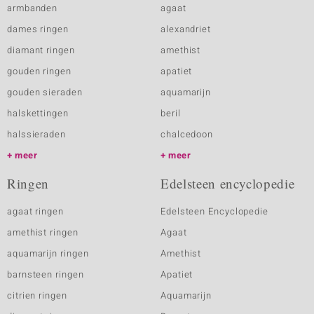
armbanden
agaat
dames ringen
alexandriet
diamant ringen
amethist
gouden ringen
apatiet
gouden sieraden
aquamarijn
halskettingen
beril
halssieraden
chalcedoon
meer
meer
Ringen
Edelsteen encyclopedie
agaat ringen
Edelsteen Encyclopedie
amethist ringen
Agaat
aquamarijn ringen
Amethist
barnsteen ringen
Apatiet
citrien ringen
Aquamarijn