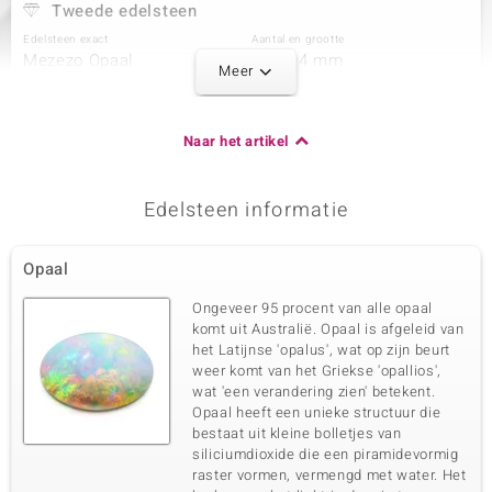
Tweede edelsteen
Edelsteen exact
Aantal en grootte
Mezezo Opaal
1 à 6x4 mm
Meer
Karaatgewicht som
Slijpvorm
0,225 ct
Druppel geslepen
Zetting
Herkomst
Naar het artikel
Prong
Ethiopië
Edelsteen informatie
Derde edelsteen
Edelsteen exact
Aantal en grootte
Opaal
Mezezo Opaal
1 à 3 mm
Karaatgewicht som
Slijpvorm
Ongeveer 95 procent van alle opaal
0,072 ct
Rond geslepen
komt uit Australië. Opaal is afgeleid van
het Latijnse 'opalus', wat op zijn beurt
Zetting
Herkomst
Prong
weer komt van het Griekse 'opallios',
Ethiopië
wat 'een verandering zien' betekent.
Opaal heeft een unieke structuur die
bestaat uit kleine bolletjes van
Vierde edelsteen
siliciumdioxide die een piramidevormig
Edelsteen exact
Aantal en grootte
raster vormen, vermengd met water. Het
Zirkoon
2 à 1,8 mm