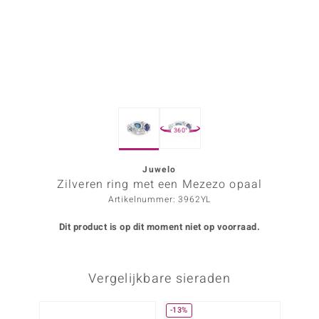
ana
Prince Designs
o
360°
Chic
d in Berlin
Juwelo
Zilveren ring met een Mezezo opaal
insell
Artikelnummer: 3962YL
n Vogue
Dit product is op dit moment niet op voorraad.
e in Italy
Vergelijkbare sieraden
o Paraíso
izen
-13%