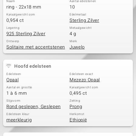
Naam
Aantal edelstenen
ring - 22x18 mm
10
Karaatgewicht som
Edelmetaal
0,954 ct
Sterling Zilver
Legering
Metaalgewicht
925 Sterling Zilver
4 g
Ontwerp
Merk
Solitaire met accentstenen
Juwelo
Hoofd edelsteen
Edelsteen
Edelsteen exact
Opaal
Mezezo Opaal
Aantal en grootte
Karaatgewicht som
1 à 6 mm
0,495 ct
Slijpvorm
Zetting
Rond geslepen, Geslepen
Prong
Edelsteen kleur
Herkomst
meerkleurig
Ethiopië