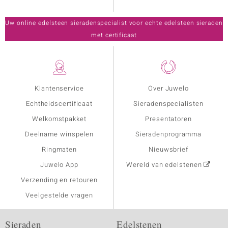
Uw online edelsteen sieradenspecialist voor echte edelsteen sieraden
met certificaat
Klantenservice
Over Juwelo
Echtheidscertificaat
Sieradenspecialisten
Welkomstpakket
Presentatoren
Deelname winspelen
Sieradenprogramma
Ringmaten
Nieuwsbrief
Juwelo App
Wereld van edelstenen
Verzending en retouren
Veelgestelde vragen
Sieraden
Edelstenen