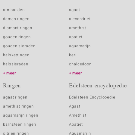
armbanden
agaat
dames ringen
alexandriet
diamant ringen
amethist
gouden ringen
apatiet
gouden sieraden
aquamarijn
halskettingen
beril
halssieraden
chalcedoon
meer
meer
Ringen
Edelsteen encyclopedie
agaat ringen
Edelsteen Encyclopedie
amethist ringen
Agaat
aquamarijn ringen
Amethist
barnsteen ringen
Apatiet
citrien ringen
Aquamarijn