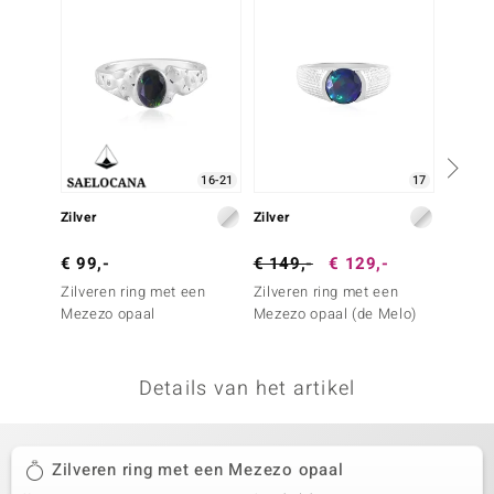
remonti
remonti
uwelo
 Gems
16-21
17
NO Collection
Zilver
Zilver
Zilver
va
€ 99,-
€ 149,-
€ 129,-
€ 99,
Zilveren ring met een
Zilveren ring met een
Zilver
Mezezo opaal
Mezezo opaal (de Melo)
groene
Details van het artikel
Minerale
Zilveren ring met een Mezezo opaal