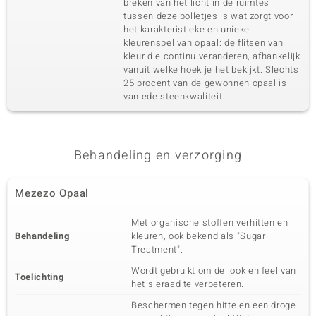
breken van het licht in de ruimtes
tussen deze bolletjes is wat zorgt voor
Karaatgewicht som
Slijpvorm
0,063 ct
het karakteristieke en unieke
Rond geslepen
kleurenspel van opaal: de flitsen van
Zetting
Herkomst
kleur die continu veranderen, afhankelijk
Prong
Cambodja
vanuit welke hoek je het bekijkt. Slechts
25 procent van de gewonnen opaal is
van edelsteenkwaliteit.
Vijfde edelsteen
Edelsteen exact
Aantal en grootte
Zirkoon
5 à 1,5 mm
Behandeling en verzorging
Karaatgewicht som
Slijpvorm
0,099 ct
Rond geslepen
Zetting
Herkomst
Mezezo Opaal
Prong
Cambodja
Met organische stoffen verhitten en
Behandeling
kleuren, ook bekend als "Sugar
Treatment".
Wordt gebruikt om de look en feel van
Toelichting
het sieraad te verbeteren.
Beschermen tegen hitte en een droge