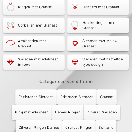
Ringen met Granaat
Hangers met Granaat
Halskettingen met
Oorbellen met Granaat
Granaat
Armbanden met
Sieraden met Malawi
Granaat
Granaat
Sieraden met edelsteen
Sieraden met hetzelfde
in rood
type design
Categorieën van dit item
Edelstenen Sieraden
Edelsteen Sieraden
Granaat
Ring met edelsteen
Dames Ringen
Zilveren Sieraden
Zilveren Ringen Dames
Granaat Ringen
Solitaire