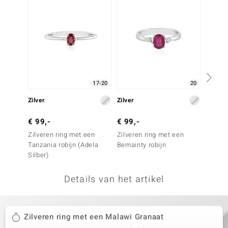
remonti
remonti
uwelo
 Gems
17-20
20
NO Collection
Zilver
Zilver
Zilver
va
€ 99,-
€ 99,-
€ 99,
Zilveren ring met een
Zilveren ring met een
Zilver
Tanzania robijn (Adela
Bemainty robijn
Bemain
Silber)
Details van het artikel
Minerale
Zilveren ring met een Malawi Granaat