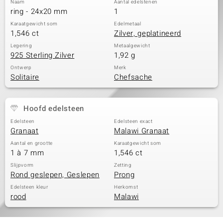
Naam
Aantal edelstenen
ring - 24x20 mm
1
Karaatgewicht som
Edelmetaal
1,546 ct
Zilver, geplatineerd
Legering
Metaalgewicht
925 Sterling Zilver
1,92 g
Ontwerp
Merk
Solitaire
Chefsache
Hoofd edelsteen
Edelsteen
Edelsteen exact
Granaat
Malawi Granaat
Aantal en grootte
Karaatgewicht som
1 à 7 mm
1,546 ct
Slijpvorm
Zetting
Rond geslepen, Geslepen
Prong
Edelsteen kleur
Herkomst
rood
Malawi