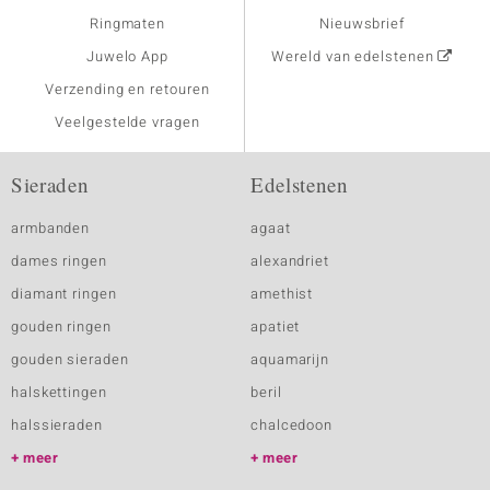
Ringmaten
Nieuwsbrief
Juwelo App
Wereld van edelstenen
Verzending en retouren
Veelgestelde vragen
Sieraden
Edelstenen
armbanden
agaat
dames ringen
alexandriet
diamant ringen
amethist
gouden ringen
apatiet
gouden sieraden
aquamarijn
halskettingen
beril
halssieraden
chalcedoon
meer
meer