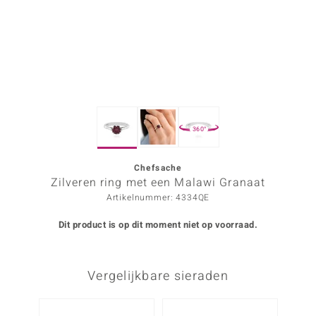
ana
Prince Designs
o
360°
Chic
d in Berlin
Chefsache
Zilveren ring met een Malawi Granaat
insell
Artikelnummer: 4334QE
n Vogue
Dit product is op dit moment niet op voorraad.
e in Italy
Vergelijkbare sieraden
o Paraíso
izen