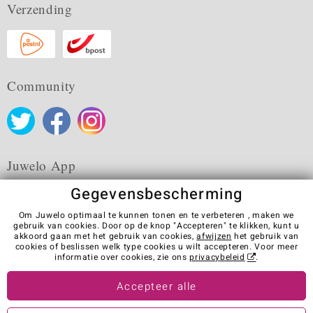
Verzending
Community
Juwelo App
Gegevensbescherming
Om Juwelo optimaal te kunnen tonen en te verbeteren , maken we
gebruik van cookies. Door op de knop "Accepteren" te klikken, kunt u
akkoord gaan met het gebruik van cookies,
afwijzen
het gebruik van
Algemene verkoopvoorwaarden
Privacybeleid
Cookies
cookies of beslissen welk type cookies u wilt accepteren. Voor meer
Colofon
Contact
Contract herroepen
informatie over cookies, zie ons
privacybeleid
.
Visit our stores in other countries:
Accepteer alle