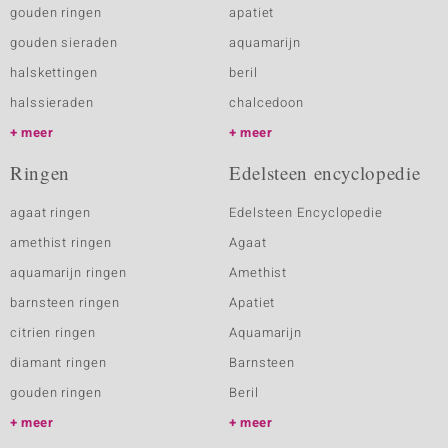
gouden ringen
apatiet
gouden sieraden
aquamarijn
halskettingen
beril
halssieraden
chalcedoon
meer
meer
Ringen
Edelsteen encyclopedie
agaat ringen
Edelsteen Encyclopedie
amethist ringen
Agaat
aquamarijn ringen
Amethist
barnsteen ringen
Apatiet
citrien ringen
Aquamarijn
diamant ringen
Barnsteen
gouden ringen
Beril
meer
meer