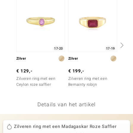
remonti
remonti
uwelo
 Gems
17-20
17-19
NO Collection
Zilver
Zilver
Goud
va
€ 129,-
€ 199,-
€ 799
Zilveren ring met een
Zilveren ring met een
Gouden
Ceylon roze saffier
Bemainty robijn
spinel
Details van het artikel
Minerale
Zilveren ring met een Madagaskar Roze Saffier