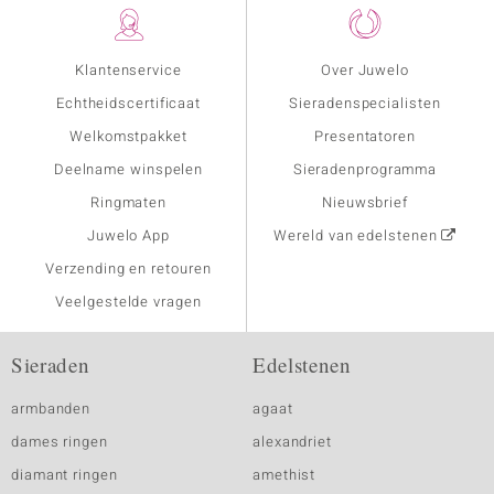
Klantenservice
Over Juwelo
Echtheidscertificaat
Sieradenspecialisten
Welkomstpakket
Presentatoren
Deelname winspelen
Sieradenprogramma
Ringmaten
Nieuwsbrief
Juwelo App
Wereld van edelstenen
Verzending en retouren
Veelgestelde vragen
Sieraden
Edelstenen
armbanden
agaat
dames ringen
alexandriet
diamant ringen
amethist