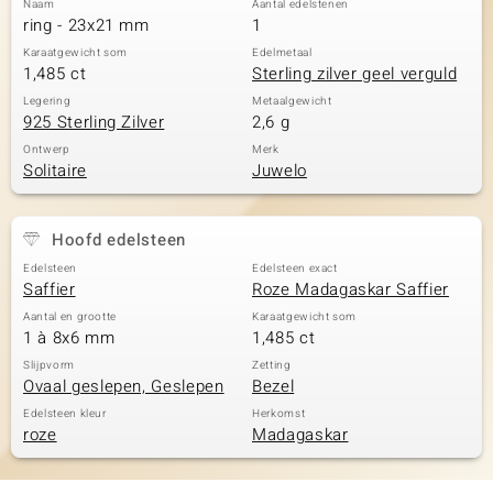
Naam
Aantal edelstenen
ring - 23x21 mm
1
Karaatgewicht som
Edelmetaal
1,485 ct
Sterling zilver geel verguld
Legering
Metaalgewicht
925 Sterling Zilver
2,6 g
Ontwerp
Merk
Solitaire
Juwelo
Hoofd edelsteen
Edelsteen
Edelsteen exact
Saffier
Roze Madagaskar Saffier
Aantal en grootte
Karaatgewicht som
1 à 8x6 mm
1,485 ct
Slijpvorm
Zetting
Ovaal geslepen, Geslepen
Bezel
Edelsteen kleur
Herkomst
roze
Madagaskar