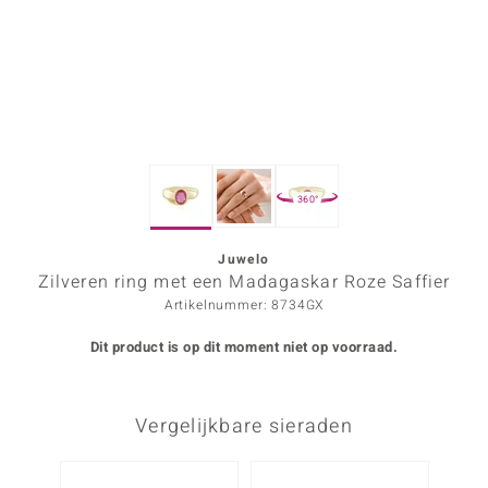
ana
Prince Designs
o
360°
Chic
d in Berlin
Juwelo
Zilveren ring met een Madagaskar Roze Saffier
insell
Artikelnummer: 8734GX
n Vogue
Dit product is op dit moment niet op voorraad.
e in Italy
Vergelijkbare sieraden
o Paraíso
izen
-25%