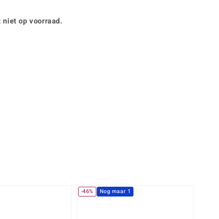
Rhodoliet
Sieraden in varianten
is
Toermalijn
Ringmaten
 niet op voorraad.
Geel
-46%
Nog maar 1
-10%