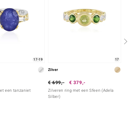
17-19
17
Zilver
Zilver
€ 699,-
€ 379,-
€ 199
met een tanzaniet
Zilveren ring met een Sfeen (Adela
Zilver
Silber)