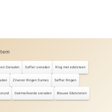
item
een Sieraden
Saffier sieraden
Ring met edelsteen
raden
Zilveren Ringen Dames
Saffier Ringen
orund
Geëmailleerde sieraden
Blauwe Edelstenen