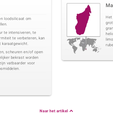
Ma
Het
n loodsilicaat om
gro
llen.
gran
ur te intensiveren, te
heli
rmiteit te verbeteren, kan
limo
t karaatgewicht.
rube
eten, scheuren en/of open
ijker bekrast worden
ijn vatbaarder voor
osmiddelen.
Naar het artikel