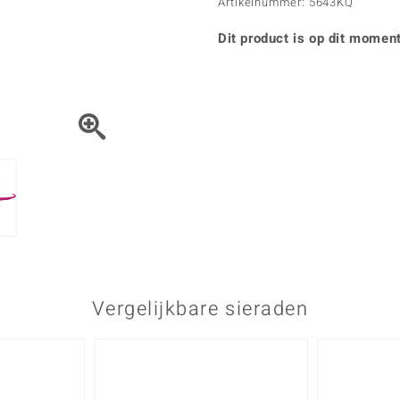
Parel
Kwarts
Artikelnummer: 5643KQ
♦ Zilveren ringen
Vitale Minerale
Topaas
Turkoo
♦ Zilveren oorbellen
Dit product is op dit moment
♦ Zilveren hangers
♦ Zilveren armbanden
♦ Zilveren kettingen
Blauw
Groen
Platina sieraden
Vergelijkbare sieraden