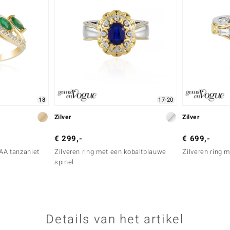
18
17-20
Zilver
Zilver
€ 299,-
€ 699,-
AA tanzaniet
Zilveren ring met een kobaltblauwe
Zilveren ring 
spinel
Details van het artikel