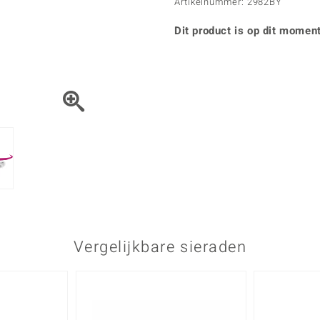
Parel
Kwarts
Artikelnummer: 2982BY
♦ Zilveren ringen
Vitale Minerale
Topaas
Turkoo
♦ Zilveren oorbellen
Dit product is op dit moment
♦ Zilveren hangers
♦ Zilveren armbanden
♦ Zilveren kettingen
Blauw
Groen
Platina sieraden
Vergelijkbare sieraden