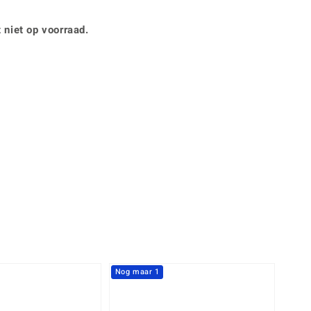
Rhodoliet
Sieraden in varianten
is
Toermalijn
Ringmaten
 niet op voorraad.
Geel
Nog maar 1