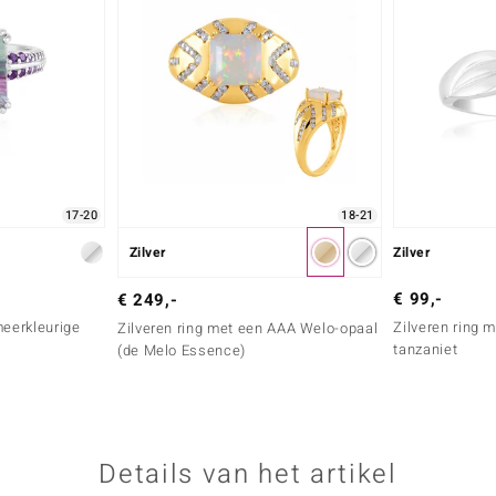
17-20
18-21
Zilver
Zilver
€ 99,-
€ 249,-
meerkleurige
Zilveren ring 
Zilveren ring met een AAA Welo-opaal
tanzaniet
(de Melo Essence)
Details van het artikel