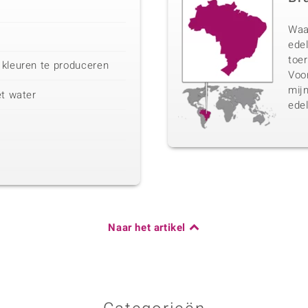
Waa
edel
toer
 kleuren te produceren
Voo
mij
et water
edel
Naar het artikel