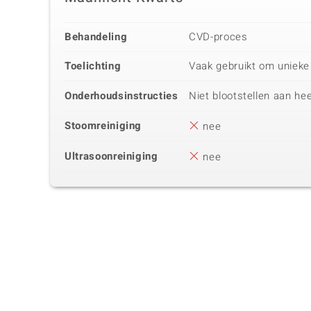
Behandeling
CVD-proces
Toelichting
Vaak gebruikt om unieke
Onderhoudsinstructies
Niet blootstellen aan he
Stoomreiniging
nee
Ultrasoonreiniging
nee