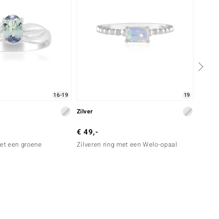
16-19
19
Zilver
Zilver
€ 49,-
€ 149
met een groene
Zilveren ring met een Welo-opaal
Zilver