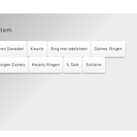
item
een Sieraden
Kwarts
Ring met edelsteen
Dames Ringen
 Ringen Dames
Kwarts Ringen
% Sale
Solitaire