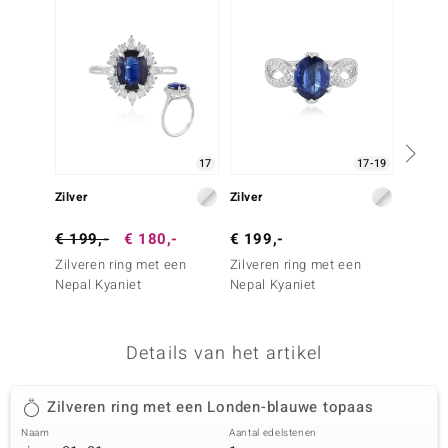
remonti
remonti
uwelo
 Gems
17
17-19
NO Collection
Zilver
Zilver
Zilver
va
€ 199,-
€ 180,-
€ 199,-
€ 399
Zilveren ring met een
Zilveren ring met een
Zilver
Nepal Kyaniet
Nepal Kyaniet
amethi
Details van het artikel
Minerale
Zilveren ring met een Londen-blauwe topaas
Naam
Aantal edelstenen