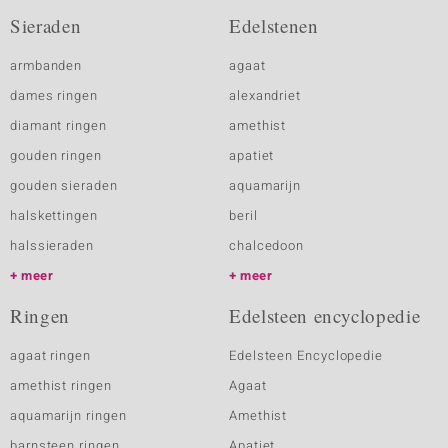
Sieraden
Edelstenen
armbanden
agaat
dames ringen
alexandriet
diamant ringen
amethist
gouden ringen
apatiet
gouden sieraden
aquamarijn
halskettingen
beril
halssieraden
chalcedoon
meer
meer
Ringen
Edelsteen encyclopedie
agaat ringen
Edelsteen Encyclopedie
amethist ringen
Agaat
aquamarijn ringen
Amethist
barnsteen ringen
Apatiet