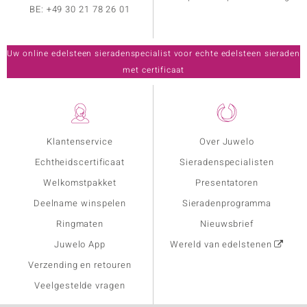
BE:
+49 30 21 78 26 01
Uw online edelsteen sieradenspecialist voor echte edelsteen sieraden
met certificaat
Klantenservice
Over Juwelo
Echtheidscertificaat
Sieradenspecialisten
Welkomstpakket
Presentatoren
Deelname winspelen
Sieradenprogramma
Ringmaten
Nieuwsbrief
Juwelo App
Wereld van edelstenen
Verzending en retouren
Veelgestelde vragen