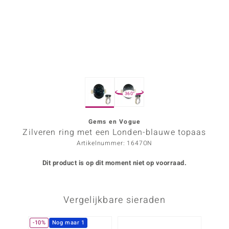
ana
Prince Designs
o
360°
Chic
d in Berlin
Gems en Vogue
Zilveren ring met een Londen-blauwe topaas
insell
Artikelnummer: 1647ON
n Vogue
Dit product is op dit moment niet op voorraad.
e in Italy
Vergelijkbare sieraden
o Paraíso
izen
-10%
Nog maar 1
Nog m