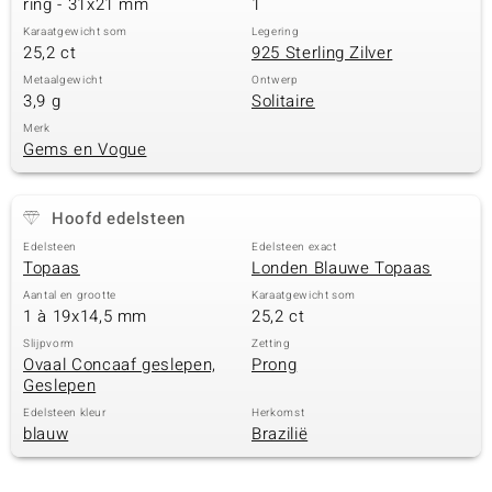
ring - 31x21 mm
1
Karaatgewicht som
Legering
25,2 ct
925 Sterling Zilver
Metaalgewicht
Ontwerp
3,9 g
Solitaire
Merk
Gems en Vogue
Hoofd edelsteen
Edelsteen
Edelsteen exact
Topaas
Londen Blauwe Topaas
Aantal en grootte
Karaatgewicht som
1 à 19x14,5 mm
25,2 ct
Slijpvorm
Zetting
Ovaal Concaaf geslepen,
Prong
Geslepen
Edelsteen kleur
Herkomst
blauw
Brazilië