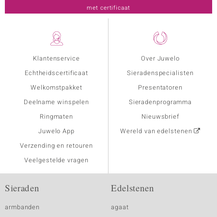
met certificaat
Klantenservice
Over Juwelo
Echtheidscertificaat
Sieradenspecialisten
Welkomstpakket
Presentatoren
Deelname winspelen
Sieradenprogramma
Ringmaten
Nieuwsbrief
Juwelo App
Wereld van edelstenen
Verzending en retouren
Veelgestelde vragen
Sieraden
Edelstenen
armbanden
agaat