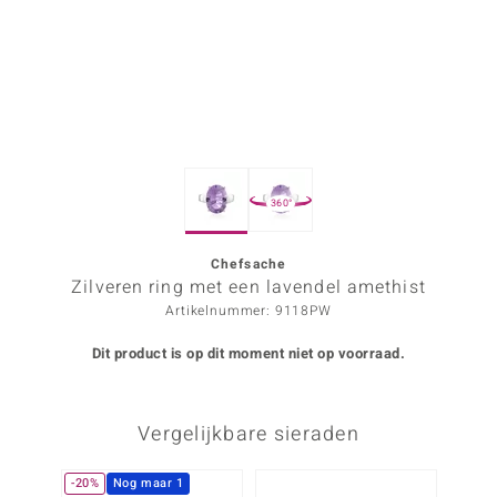
ana
Prince Designs
o
360°
Chic
d in Berlin
Chefsache
Zilveren ring met een lavendel amethist
insell
Artikelnummer: 9118PW
n Vogue
Dit product is op dit moment niet op voorraad.
e in Italy
Vergelijkbare sieraden
o Paraíso
izen
-20%
Nog maar 1