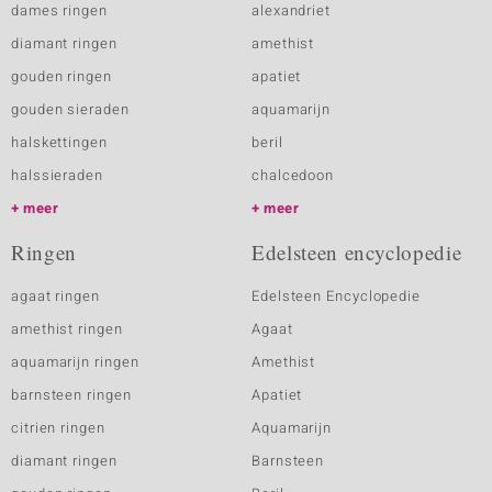
dames ringen
alexandriet
diamant ringen
amethist
gouden ringen
apatiet
gouden sieraden
aquamarijn
halskettingen
beril
halssieraden
chalcedoon
meer
meer
Ringen
Edelsteen encyclopedie
agaat ringen
Edelsteen Encyclopedie
amethist ringen
Agaat
aquamarijn ringen
Amethist
barnsteen ringen
Apatiet
citrien ringen
Aquamarijn
diamant ringen
Barnsteen