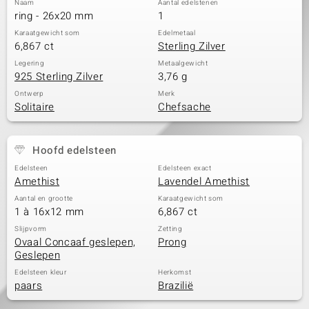
Naam
Aantal edelstenen
ring - 26x20 mm
1
Karaatgewicht som
Edelmetaal
6,867 ct
Sterling Zilver
Legering
Metaalgewicht
925 Sterling Zilver
3,76 g
Ontwerp
Merk
Solitaire
Chefsache
Hoofd edelsteen
Edelsteen
Edelsteen exact
Amethist
Lavendel Amethist
Aantal en grootte
Karaatgewicht som
1 à 16x12 mm
6,867 ct
Slijpvorm
Zetting
Ovaal Concaaf geslepen,
Prong
Geslepen
Edelsteen kleur
Herkomst
paars
Brazilië