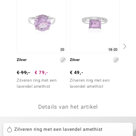
remonti
remonti
uwelo
 Gems
20
18-20
NO Collection
Zilver
Zilver
Zilver
va
€ 99,-
€ 79,-
€ 49,-
€ 69,
Zilveren ring met een
Zilveren ring met een
Zilver
lavendel amethist
lavendel amethist
Siberi
Details van het artikel
Minerale
Zilveren ring met een lavendel amethist