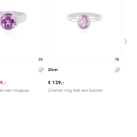
20
18
Zilver
Zilver
9,-
€ 129,-
€ 39,
met een Uruguay
Zilveren ring met een kunziet
Zilver
amethi