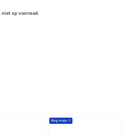
Rhodoliet
Sieraden in varianten
is
Toermalijn
Ringmaten
 niet op voorraad.
360° interactief
Geel
muis bewegen en van verschillende kanten bekijken.
Nog maar 1