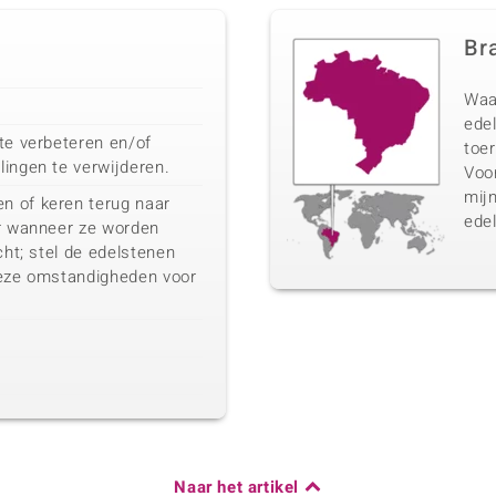
Bra
Waa
edel
te verbeteren en/of
toer
ingen te verwijderen.
Voo
mij
n of keren terug naar
edel
ur wanneer ze worden
cht; stel de edelstenen
deze omstandigheden voor
Naar het artikel