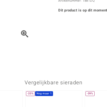
Parel
Kwarts
Artikelnummer: 1881DQ
♦ Zilveren ringen
Vitale Minerale
Topaas
Turkoo
♦ Zilveren oorbellen
Dit product is op dit moment
♦ Zilveren hangers
♦ Zilveren armbanden
♦ Zilveren kettingen
Blauw
Groen
Het sieraad kunt u met de 
Platina sieraden
Vergelijkbare sieraden
-20%
Nog maar 1
-39%