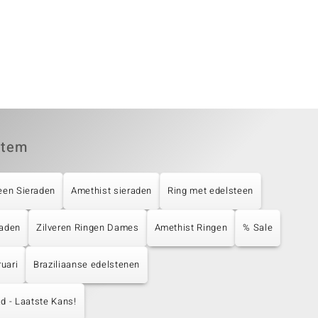
item
een Sieraden
Amethist sieraden
Ring met edelsteen
raden
Zilveren Ringen Dames
Amethist Ringen
% Sale
uari
Braziliaanse edelstenen
d - Laatste Kans!