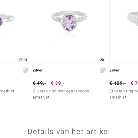
17-19
20
Zilver
Zilver
€ 49,-
€ 39,-
€ 129,-
€ 7
amethist
Zilveren ring met een lavendel
Zilveren ring 
amethist
amethist
Details van het artikel