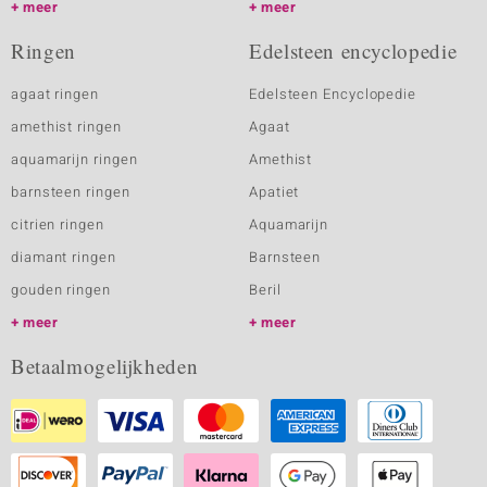
meer
meer
Ringen
Edelsteen encyclopedie
agaat ringen
Edelsteen Encyclopedie
amethist ringen
Agaat
aquamarijn ringen
Amethist
barnsteen ringen
Apatiet
citrien ringen
Aquamarijn
diamant ringen
Barnsteen
gouden ringen
Beril
meer
meer
Betaalmogelijkheden