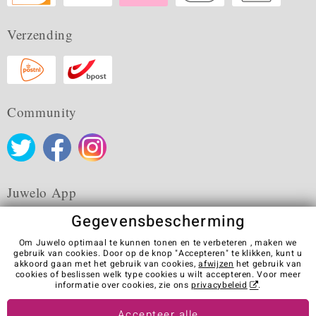
Verzending
Community
Juwelo App
Gegevensbescherming
Om Juwelo optimaal te kunnen tonen en te verbeteren , maken we
gebruik van cookies. Door op de knop "Accepteren" te klikken, kunt u
akkoord gaan met het gebruik van cookies,
afwijzen
het gebruik van
Algemene verkoopvoorwaarden
Privacybeleid
Cookies
cookies of beslissen welk type cookies u wilt accepteren. Voor meer
Colofon
Contact
Contract herroepen
informatie over cookies, zie ons
privacybeleid
.
Visit our stores in other countries:
Accepteer alle