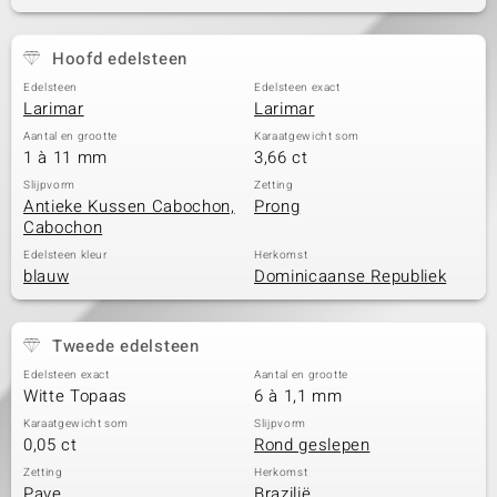
Hoofd edelsteen
Edelsteen
Edelsteen exact
Larimar
Larimar
Aantal en grootte
Karaatgewicht som
1 à 11 mm
3,66 ct
Slijpvorm
Zetting
Antieke Kussen Cabochon,
Prong
Cabochon
Edelsteen kleur
Herkomst
blauw
Dominicaanse Republiek
Tweede edelsteen
Edelsteen exact
Aantal en grootte
Witte Topaas
6 à 1,1 mm
Karaatgewicht som
Slijpvorm
0,05 ct
Rond geslepen
Zetting
Herkomst
Pave
Brazilië