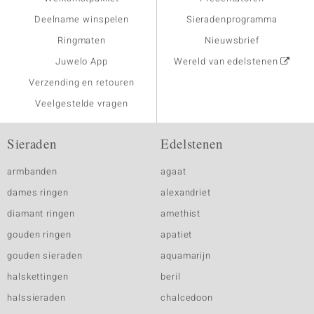
Deelname winspelen
Sieradenprogramma
Ringmaten
Nieuwsbrief
Juwelo App
Wereld van edelstenen
Verzending en retouren
Veelgestelde vragen
Sieraden
Edelstenen
armbanden
agaat
dames ringen
alexandriet
diamant ringen
amethist
gouden ringen
apatiet
gouden sieraden
aquamarijn
halskettingen
beril
halssieraden
chalcedoon