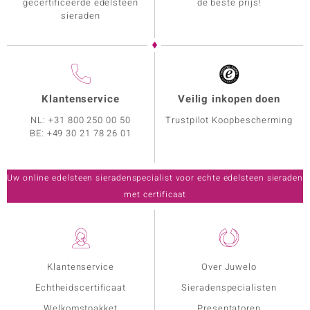
gecertificeerde edelsteen
de beste prijs!
sieraden
Klantenservice
Veilig inkopen doen
NL:
+31 800 250 00 50
Trustpilot Koopbescherming
BE:
+49 30 21 78 26 01
Uw online edelsteen sieradenspecialist voor echte edelsteen sieraden
met certificaat
Klantenservice
Over Juwelo
Echtheidscertificaat
Sieradenspecialisten
Welkomstpakket
Presentatoren