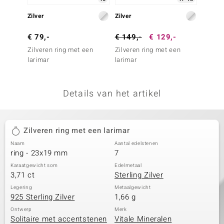
remonti
Zilver
Zilver
Zilver
remonti
€ 79,-
€ 149,-
€ 129,-
€ 99,
Zilveren ring met een
Zilveren ring met een
Zilver
uwelo
larimar
larimar
larimar
 Gems
Details van het artikel
NO Collection
va
Zilveren ring met een larimar
Naam
Aantal edelstenen
ring - 23x19 mm
7
Karaatgewicht som
Edelmetaal
3,71 ct
Sterling Zilver
Legering
Metaalgewicht
925 Sterling Zilver
1,66 g
Minerale
Ontwerp
Merk
Solitaire met accentstenen
Vitale Mineralen