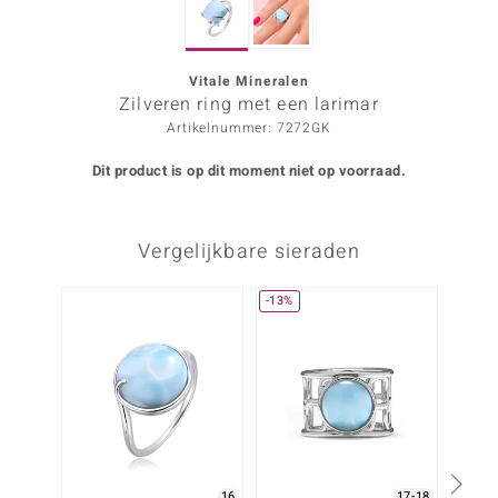
ana
Vitale Mineralen
Zilveren ring met een larimar
Prince Designs
Artikelnummer: 7272GK
o
Dit product is op dit moment niet op voorraad.
Chic
Vergelijkbare sieraden
d in Berlin
insell
-13%
Nog m
n Vogue
e in Italy
o Paraíso
izen
16
17-18