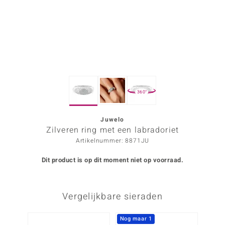
ana
Prince Designs
o
360°
Chic
d in Berlin
Juwelo
Zilveren ring met een labradoriet
insell
Artikelnummer: 8871JU
n Vogue
Dit product is op dit moment niet op voorraad.
e in Italy
Vergelijkbare sieraden
o Paraíso
izen
Nog maar 1