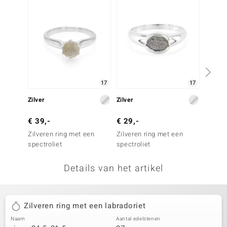
remonti
remonti
uwelo
 Gems
17
17
NO Collection
Zilver
Zilver
Zilver
va
€ 39,-
€ 29,-
€ 29,
Zilveren ring met een
Zilveren ring met een
Zilver
spectroliet
spectroliet
spectro
Details van het artikel
Minerale
Zilveren ring met een labradoriet
Naam
Aantal edelstenen