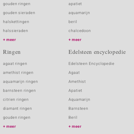
gouden ringen
apatiet
gouden sieraden
aquamarijn
halskettingen
beril
halssieraden
chalcedoon
meer
meer
Ringen
Edelsteen encyclopedie
agaat ringen
Edelsteen Encyclopedie
amethist ringen
Agaat
aquamarijn ringen
Amethist
barnsteen ringen
Apatiet
citrien ringen
Aquamarijn
diamant ringen
Barnsteen
gouden ringen
Beril
meer
meer