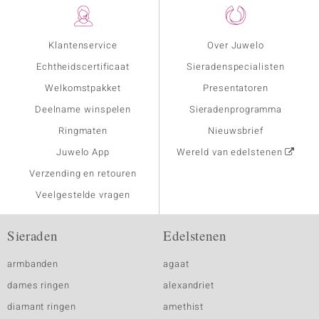
Klantenservice
Over Juwelo
Echtheidscertificaat
Sieradenspecialisten
Welkomstpakket
Presentatoren
Deelname winspelen
Sieradenprogramma
Ringmaten
Nieuwsbrief
Juwelo App
Wereld van edelstenen
Verzending en retouren
Veelgestelde vragen
Sieraden
Edelstenen
armbanden
agaat
dames ringen
alexandriet
diamant ringen
amethist