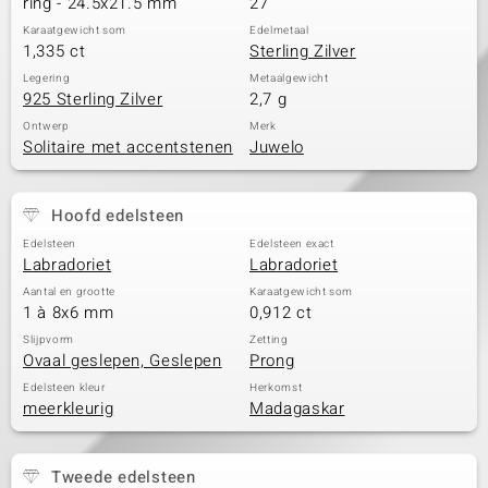
ring - 24.5x21.5 mm
27
Karaatgewicht som
Edelmetaal
1,335 ct
Sterling Zilver
Legering
Metaalgewicht
925 Sterling Zilver
2,7 g
Ontwerp
Merk
Solitaire met accentstenen
Juwelo
Hoofd edelsteen
Edelsteen
Edelsteen exact
Labradoriet
Labradoriet
Aantal en grootte
Karaatgewicht som
1 à 8x6 mm
0,912 ct
Slijpvorm
Zetting
Ovaal geslepen, Geslepen
Prong
Edelsteen kleur
Herkomst
meerkleurig
Madagaskar
Tweede edelsteen