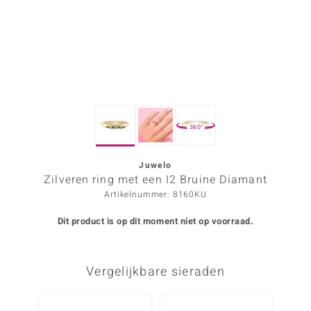
ana
Prince Designs
o
360°
Chic
d in Berlin
Juwelo
Zilveren ring met een I2 Bruine Diamant
insell
Artikelnummer: 8160KU
n Vogue
Dit product is op dit moment niet op voorraad.
e in Italy
Vergelijkbare sieraden
o Paraíso
izen
-13%