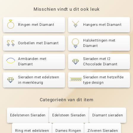
Misschien vindt u dit ook leuk
Ringen met Diamant
Hangers met Diamant
Halskettingen met
Oorbellen met Diamant
Diamant
Armbanden met
Sieraden met I2
Diamant
Chocolade Diamant
Sieraden met edelsteen
Sieraden met hetzelfde
in meerkleurig
type design
Categorieën van dit item
Edelstenen Sieraden
Edelsteen Sieraden
Diamant sieraden
Ring met edelsteen
Dames Ringen
Zilveren Sieraden