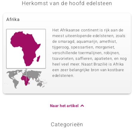
Herkomst van de hoofd edelsteen
Karaatgewicht som
Slijpvorm
0,024 ct
Rond Brilliant Geslepen
Afrika
Zetting
Herkomst
Prong
Afrika
Het Afrikaanse continent is rijk aan de
meest uiteenlopende edelstenen, zoals
de smaragd, aquamarijn, amethist,
Vijfde edelsteen
tijgeroog, spessartien, morganiet,
verschillende toermalijnen, robijnen,
Edelsteen exact
Aantal en grootte
Groene I2 Diamant
2 à 1,5 mm
tsavorieten, saffieren, apatieten, en nog
heel veel meer. Naast Brazilië is Afrika
Karaatgewicht som
Slijpvorm
een zeer belangrijke bron van kostbare
0,024 ct
Rond Brilliant Geslepen
edelstenen.
Zetting
Herkomst
Prong
Afrika
Naar het artikel
Categorieën