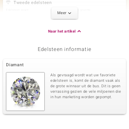
Tweede edelsteen
Edelsteen exact
Aantal en grootte
Meer
Blauwe I2 Diamant
2 à 1,8 mm
Karaatgewicht som
Slijpvorm
0,045 ct
Rond Brilliant Geslepen
Naar het artikel
Zetting
Herkomst
Prong
Afrika
Edelsteen informatie
Derde edelsteen
Diamant
Edelsteen exact
Aantal en grootte
I2 Chocolade Diamant
2 à 1,8 mm
Als gevraagd wordt wat uw favoriete
Karaatgewicht som
Slijpvorm
edelsteen is, komt de diamant vaak als
0,045 ct
Rond Brilliant Geslepen
de grote winnaar uit de bus. Dit is geen
verrassing gezien de vele miljoenen die
Zetting
Herkomst
Prong
in hun marketing worden gepompt.
Afrika
Vierde edelsteen
Edelsteen exact
Aantal en grootte
Zwarte Diamant
2 à 1,5 mm