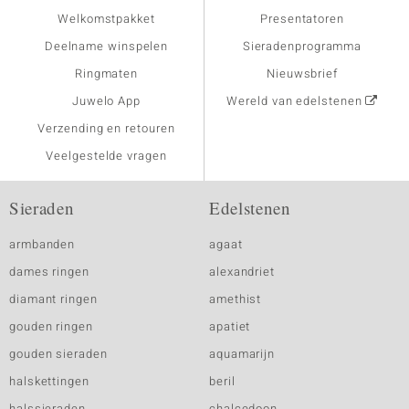
Welkomstpakket
Presentatoren
Deelname winspelen
Sieradenprogramma
Ringmaten
Nieuwsbrief
Juwelo App
Wereld van edelstenen
Verzending en retouren
Veelgestelde vragen
Sieraden
Edelstenen
armbanden
agaat
dames ringen
alexandriet
diamant ringen
amethist
gouden ringen
apatiet
gouden sieraden
aquamarijn
halskettingen
beril
halssieraden
chalcedoon