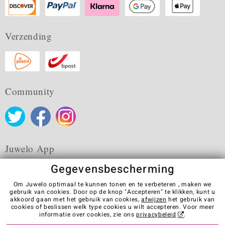
Verzending
Community
Juwelo App
Gegevensbescherming
Om Juwelo optimaal te kunnen tonen en te verbeteren , maken we
gebruik van cookies. Door op de knop "Accepteren" te klikken, kunt u
akkoord gaan met het gebruik van cookies,
afwijzen
het gebruik van
Algemene verkoopvoorwaarden
Privacybeleid
Cookies
cookies of beslissen welk type cookies u wilt accepteren. Voor meer
Colofon
Contact
Contract herroepen
informatie over cookies, zie ons
privacybeleid
.