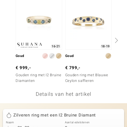
remonti
remonti
uwelo
 Gems
16-21
18-19
NO Collection
Goud
Goud
Goud
va
€ 999,-
€ 799,-
€ 799
Gouden ring met I2 Bruine
Gouden ring met Blauwe
Gouden
Diamanten
Ceylon saffieren
Blauw
Details van het artikel
Minerale
Zilveren ring met een I2 Bruine Diamant
Naam
Aantal edelstenen