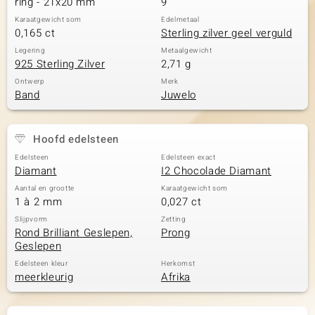
ring - 21x20 mm
9
Karaatgewicht som
Edelmetaal
0,165 ct
Sterling zilver geel verguld
Legering
Metaalgewicht
925 Sterling Zilver
2,71 g
Ontwerp
Merk
Band
Juwelo
Hoofd edelsteen
Edelsteen
Edelsteen exact
Diamant
I2 Chocolade Diamant
Aantal en grootte
Karaatgewicht som
1 à 2 mm
0,027 ct
Slijpvorm
Zetting
Rond Brilliant Geslepen,
Prong
Geslepen
Edelsteen kleur
Herkomst
meerkleurig
Afrika