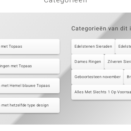
Categorieën
Categorieën van dit 
 met Topaas
Edelstenen Sieraden
Edelst
Dames Ringen
Zilveren Sie
tingen met Topaas
Geboortesteen november
Br
n met Hemel blauwe Topaas
Alles Met Slechts 1 Op Voorraa
 met hetzelfde type design