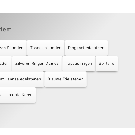
item
een Sieraden
Topaas sieraden
Ring met edelsteen
raden
Zilveren Ringen Dames
Topaas ringen
Solitaire
aziliaanse edelstenen
Blauwe Edelstenen
d - Laatste Kans!