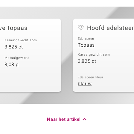
we topaas
Hoofd edelstee
Edelsteen
Karaatgewicht som
Topaas
3,825 ct
Karaatgewicht som
Metaalgewicht
3,825 ct
3,03 g
Edelsteen kleur
blauw
Naar het artikel