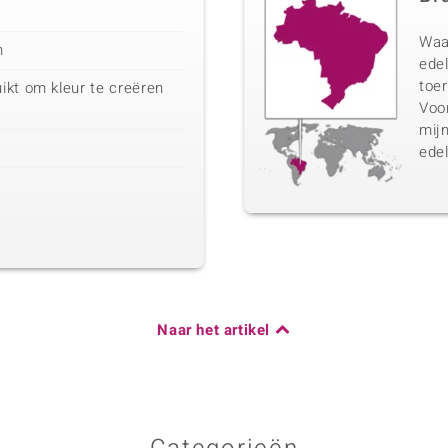
Waa
n
edel
toer
ikt om kleur te creëren
Voo
mij
edel
Naar het artikel