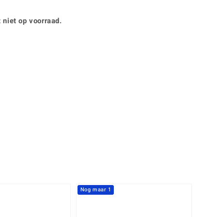
Rhodoliet
Sieraden in varianten
is
Toermalijn
Ringmaten
 niet op voorraad.
Geel
Nog maar 1