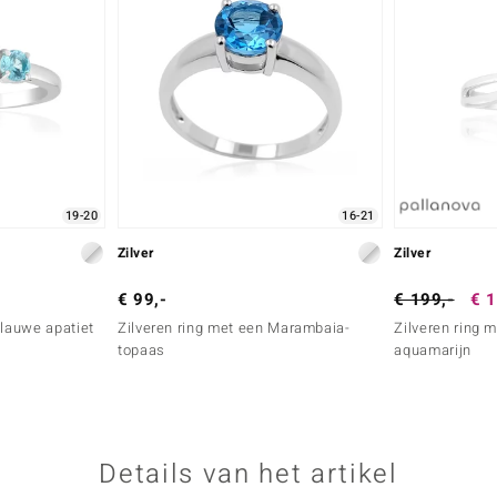
19-20
16-21
Zilver
Zilver
€ 99,-
€ 199,-
€ 1
Blauwe apatiet
Zilveren ring met een Marambaia-
Zilveren ring
topaas
aquamarijn
Details van het artikel