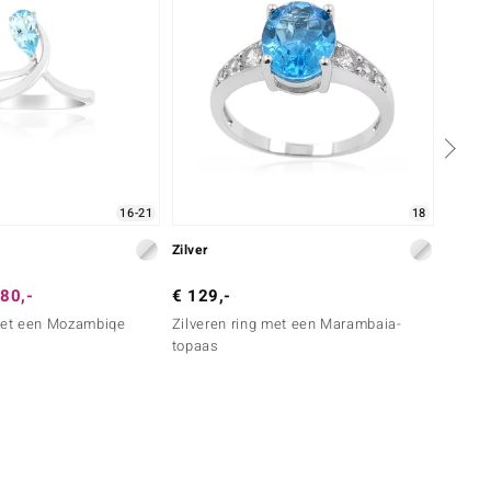
16-21
18
Zilver
Zilver
80,-
€ 129,-
€ 149
 met een Mozambiqe
Zilveren ring met een Marambaia-
Zilver
topaas