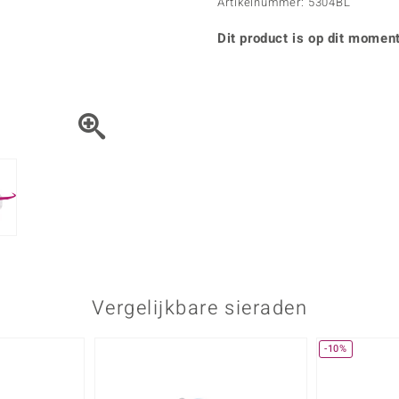
Parel
Kwarts
Artikelnummer: 5304BL
♦ Zilveren ringen
Vitale Minerale
Topaas
Turkoo
♦ Zilveren oorbellen
Dit product is op dit moment
♦ Zilveren hangers
♦ Zilveren armbanden
♦ Zilveren kettingen
Blauw
Groen
Platina sieraden
Vergelijkbare sieraden
-10%