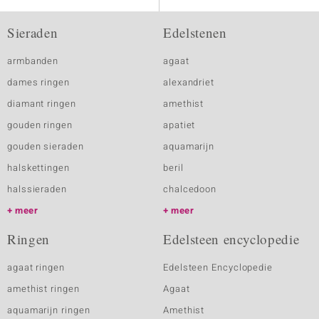
Sieraden
Edelstenen
armbanden
agaat
dames ringen
alexandriet
diamant ringen
amethist
gouden ringen
apatiet
gouden sieraden
aquamarijn
halskettingen
beril
halssieraden
chalcedoon
meer
meer
Ringen
Edelsteen encyclopedie
agaat ringen
Edelsteen Encyclopedie
amethist ringen
Agaat
aquamarijn ringen
Amethist