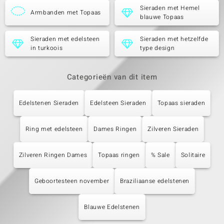
Sieraden met Hemel
Armbanden met Topaas
blauwe Topaas
Sieraden met edelsteen
Sieraden met hetzelfde
in turkoois
type design
Categorieën van dit item
Edelstenen Sieraden
Edelsteen Sieraden
Topaas sieraden
Ring met edelsteen
Dames Ringen
Zilveren Sieraden
Zilveren Ringen Dames
Topaas ringen
% Sale
Solitaire
Geboortesteen november
Braziliaanse edelstenen
Blauwe Edelstenen