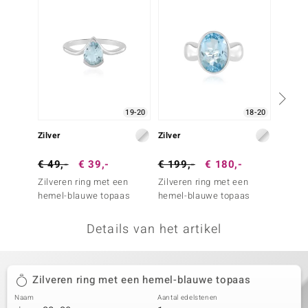
remonti
remonti
uwelo
 Gems
19-20
18-20
NO Collection
Zilver
Zilver
Zilver
va
€ 49,-
€ 39,-
€ 199,-
€ 180,-
€ 79,
Zilveren ring met een
Zilveren ring met een
Zilver
hemel-blauwe topaas
hemel-blauwe topaas
Ratanak
Details van het artikel
Minerale
Zilveren ring met een hemel-blauwe topaas
Naam
Aantal edelstenen