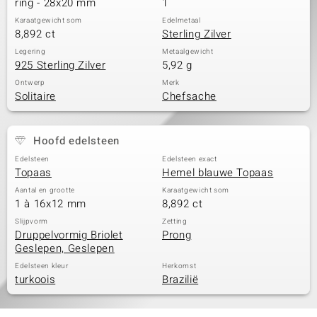
ring - 28x20 mm
1
Karaatgewicht som
Edelmetaal
8,892 ct
Sterling Zilver
Legering
Metaalgewicht
925 Sterling Zilver
5,92 g
Ontwerp
Merk
Solitaire
Chefsache
Hoofd edelsteen
Edelsteen
Edelsteen exact
Topaas
Hemel blauwe Topaas
Aantal en grootte
Karaatgewicht som
1 à 16x12 mm
8,892 ct
Slijpvorm
Zetting
Druppelvormig Briolet
Prong
Geslepen, Geslepen
Edelsteen kleur
Herkomst
turkoois
Brazilië