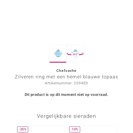
ana
Prince Designs
o
360°
Chic
d in Berlin
Chefsache
Zilveren ring met een hemel-blauwe topaas
insell
Artikelnummer: 2094ED
n Vogue
Dit product is op dit moment niet op voorraad.
e in Italy
Vergelijkbare sieraden
o Paraíso
izen
-20%
-10%
-38%