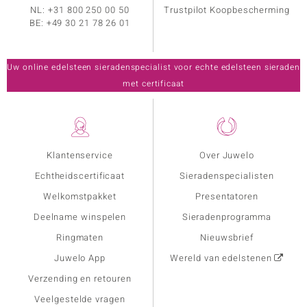
NL:
+31 800 250 00 50
Trustpilot Koopbescherming
BE:
+49 30 21 78 26 01
Uw online edelsteen sieradenspecialist voor echte edelsteen sieraden
met certificaat
Klantenservice
Over Juwelo
Echtheidscertificaat
Sieradenspecialisten
Welkomstpakket
Presentatoren
Deelname winspelen
Sieradenprogramma
Ringmaten
Nieuwsbrief
Juwelo App
Wereld van edelstenen
Verzending en retouren
Veelgestelde vragen