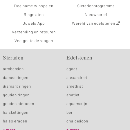
Deelname winspelen
Sieradenprogramma
Ringmaten
Nieuwsbrief
Juwelo App
Wereld van edelstenen
Verzending en retouren
Veelgestelde vragen
Sieraden
Edelstenen
armbanden
agaat
dames ringen
alexandriet
diamant ringen
amethist
gouden ringen
apatiet
gouden sieraden
aquamarijn
halskettingen
beril
halssieraden
chalcedoon
meer
meer