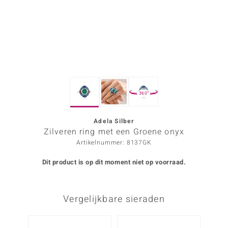
ana
Prince Designs
o
360°
Chic
d in Berlin
Adela Silber
Zilveren ring met een Groene onyx
insell
Artikelnummer: 8137GK
n Vogue
Dit product is op dit moment niet op voorraad.
e in Italy
Vergelijkbare sieraden
o Paraíso
izen