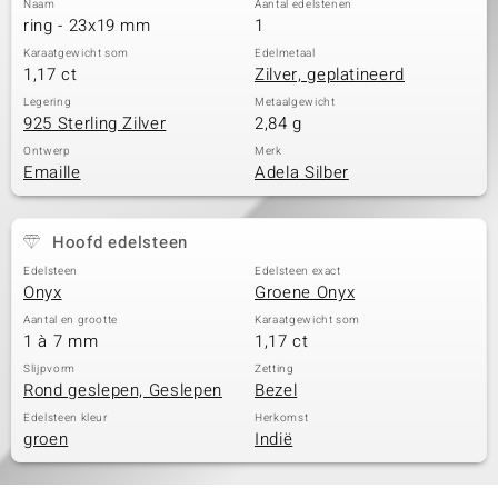
Naam
Aantal edelstenen
ring - 23x19 mm
1
Karaatgewicht som
Edelmetaal
1,17 ct
Zilver, geplatineerd
Legering
Metaalgewicht
925 Sterling Zilver
2,84 g
Ontwerp
Merk
Emaille
Adela Silber
Hoofd edelsteen
Edelsteen
Edelsteen exact
Onyx
Groene Onyx
Aantal en grootte
Karaatgewicht som
1 à 7 mm
1,17 ct
Slijpvorm
Zetting
Rond geslepen, Geslepen
Bezel
Edelsteen kleur
Herkomst
groen
Indië