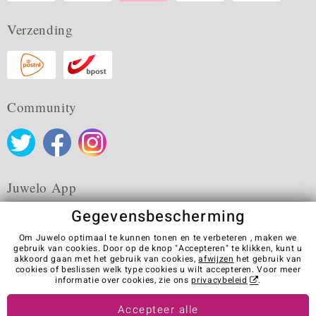
Verzending
Community
Juwelo App
Gegevensbescherming
Om Juwelo optimaal te kunnen tonen en te verbeteren , maken we
gebruik van cookies. Door op de knop "Accepteren" te klikken, kunt u
akkoord gaan met het gebruik van cookies,
afwijzen
het gebruik van
Algemene verkoopvoorwaarden
Privacybeleid
Cookies
cookies of beslissen welk type cookies u wilt accepteren. Voor meer
Colofon
Contact
Contract herroepen
informatie over cookies, zie ons
privacybeleid
.
Visit our stores in other countries:
Accepteer alle