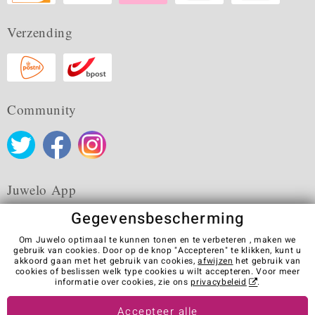
Verzending
Community
Juwelo App
Gegevensbescherming
Om Juwelo optimaal te kunnen tonen en te verbeteren , maken we
gebruik van cookies. Door op de knop "Accepteren" te klikken, kunt u
akkoord gaan met het gebruik van cookies,
afwijzen
het gebruik van
Algemene verkoopvoorwaarden
Privacybeleid
Cookies
cookies of beslissen welk type cookies u wilt accepteren. Voor meer
Colofon
Contact
Contract herroepen
informatie over cookies, zie ons
privacybeleid
.
Visit our stores in other countries:
Accepteer alle