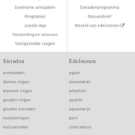
Deelname winspelen
Sieradenprogramma
Ringmaten
Nieuwsbrief
Juwelo App
Wereld van edelstenen
Verzending en retouren
Veelgestelde vragen
Sieraden
Edelstenen
armbanden
agaat
dames ringen
alexandriet
diamant ringen
amethist
gouden ringen
apatiet
gouden sieraden
aquamarijn
halskettingen
beril
halssieraden
chalcedoon