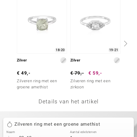
remonti
remonti
uwelo
 Gems
18-20
19-21
NO Collection
Zilver
Zilver
Zilver
va
€ 49,-
€ 79,-
€ 59,-
€ 29,
Zilveren ring met een
Zilveren ring met een
Zilver
groene amethist
zirkoon
Orthok
Details van het artikel
Minerale
Zilveren ring met een groene amethist
Naam
Aantal edelstenen