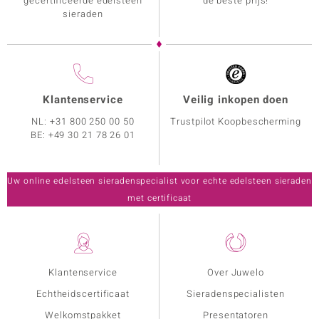
gecertificeerde edelsteen
de beste prijs!
sieraden
Klantenservice
Veilig inkopen doen
NL:
+31 800 250 00 50
Trustpilot Koopbescherming
BE:
+49 30 21 78 26 01
Uw online edelsteen sieradenspecialist voor echte edelsteen sieraden
met certificaat
Klantenservice
Over Juwelo
Echtheidscertificaat
Sieradenspecialisten
Welkomstpakket
Presentatoren