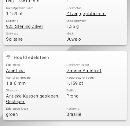
ring - 23x19 mm
1
Karaatgewicht som
Edelmetaal
1,159 ct
Zilver, geplatineerd
Legering
Metaalgewicht
925 Sterling Zilver
1,55 g
Ontwerp
Merk
Solitaire
Juwelo
Hoofd edelsteen
Edelsteen
Edelsteen exact
Amethist
Groene Amethist
Aantal en grootte
Karaatgewicht som
1 à 6 mm
1,159 ct
Slijpvorm
Zetting
Antieke Kussen geslepen,
Prong
Geslepen
Edelsteen kleur
Herkomst
groen
Brazilië