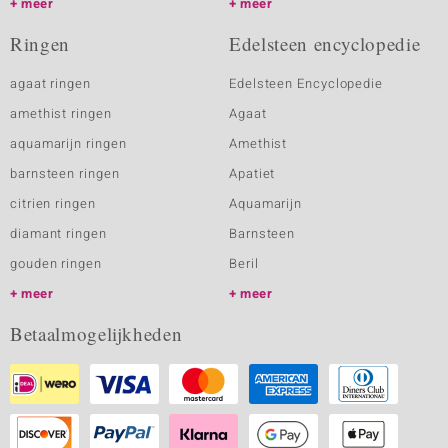
meer
meer
Ringen
Edelsteen encyclopedie
agaat ringen
Edelsteen Encyclopedie
amethist ringen
Agaat
aquamarijn ringen
Amethist
barnsteen ringen
Apatiet
citrien ringen
Aquamarijn
diamant ringen
Barnsteen
gouden ringen
Beril
meer
meer
Betaalmogelijkheden