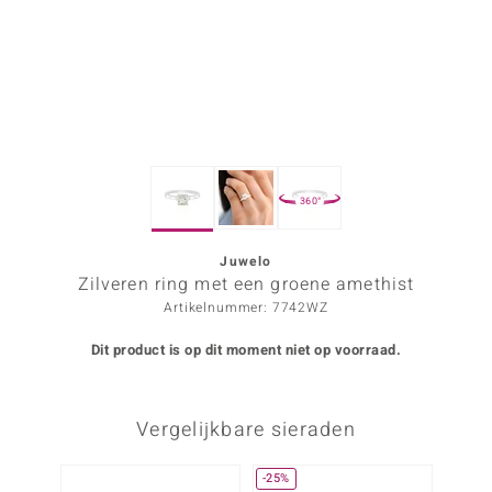
ana
Prince Designs
o
360°
Chic
d in Berlin
Juwelo
Zilveren ring met een groene amethist
insell
Artikelnummer: 7742WZ
n Vogue
Dit product is op dit moment niet op voorraad.
e in Italy
Vergelijkbare sieraden
o Paraíso
izen
-25%
Nog m