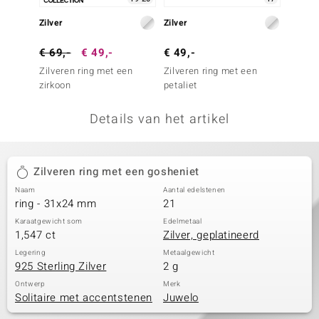
remonti
Zilver
Zilver
Zilver
remonti
€ 69,-
€ 49,-
€ 49,-
€ 39,
Zilveren ring met een
Zilveren ring met een
Zilver
uwelo
zirkoon
petaliet
witte 
 Gems
Details van het artikel
NO Collection
va
Zilveren ring met een gosheniet
Naam
Aantal edelstenen
ring - 31x24 mm
21
Karaatgewicht som
Edelmetaal
1,547 ct
Zilver, geplatineerd
Legering
Metaalgewicht
925 Sterling Zilver
2 g
Minerale
Ontwerp
Merk
Solitaire met accentstenen
Juwelo