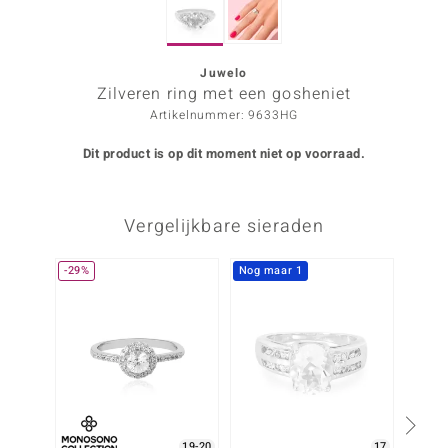
ana
Juwelo
Zilveren ring met een gosheniet
Prince Designs
Artikelnummer: 9633HG
o
Dit product is op dit moment niet op voorraad.
Chic
Vergelijkbare sieraden
d in Berlin
insell
-29%
Nog maar 1
n Vogue
e in Italy
o Paraíso
izen
19-20
17