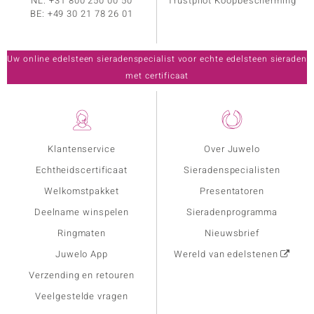
NL:
+31 800 250 00 50
Trustpilot Koopbescherming
BE:
+49 30 21 78 26 01
Uw online edelsteen sieradenspecialist voor echte edelsteen sieraden
met certificaat
Klantenservice
Over Juwelo
Echtheidscertificaat
Sieradenspecialisten
Welkomstpakket
Presentatoren
Deelname winspelen
Sieradenprogramma
Ringmaten
Nieuwsbrief
Juwelo App
Wereld van edelstenen
Verzending en retouren
Veelgestelde vragen