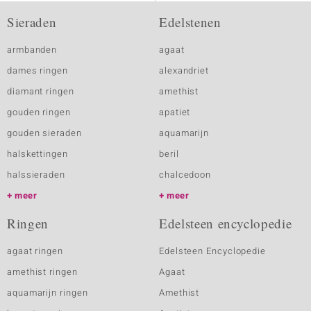
Sieraden
Edelstenen
armbanden
agaat
dames ringen
alexandriet
diamant ringen
amethist
gouden ringen
apatiet
gouden sieraden
aquamarijn
halskettingen
beril
halssieraden
chalcedoon
meer
meer
Ringen
Edelsteen encyclopedie
agaat ringen
Edelsteen Encyclopedie
amethist ringen
Agaat
aquamarijn ringen
Amethist