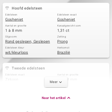
Hoofd edelsteen
Edelsteen
Edelsteen exact
Gosheniet
Gosheniet
Aantal en grootte
Karaatgewicht som
1 à 8 mm
1,31 ct
Slijpvorm
Zetting
Rond geslepen, Geslepen
Prong
Edelsteen kleur
Herkomst
wit/kleurloos
Brazilië
Tweede edelsteen
Edelsteen exact
Aantal en grootte
Zirkoon
2 à 1,8 mm
Meer
Karaatgewicht som
Slijpvorm
0,074 ct
Rond Brilliant Geslepen
Zetting
Herkomst
Naar het artikel
Prong
Cambodja