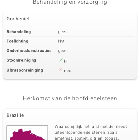
Behandeling en verzorging
Derde edelsteen
Edelsteen exact
Aantal en grootte
Gosheniet
Zirkoon
18 à 1,1 mm
Karaatgewicht som
Slijpvorm
Behandeling
geen
0,163 ct
Rond Brilliant Geslepen
Toelichting
Nvt
Zetting
Herkomst
Pave
Cambodja
Onderhoudsinstructies
geen
Stoomreiniging
ja
Ultrasoonreiniging
nee
Herkomst van de hoofd edelsteen
Brazilië
Waarschijnlijk het land met de meest
uiteenlopende edelstenen, zoals
amethist, apatiet, citrien, topaas,