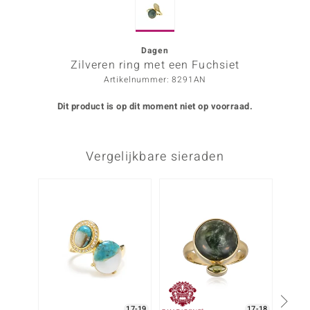
ana
Dagen
Zilveren ring met een Fuchsiet
Prince Designs
Artikelnummer: 8291AN
o
Dit product is op dit moment niet op voorraad.
Chic
Vergelijkbare sieraden
d in Berlin
insell
-13%
n Vogue
e in Italy
o Paraíso
izen
17-19
17-18