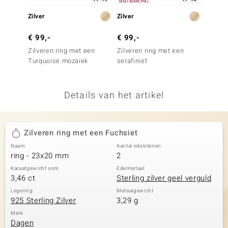
remonti
Zilver
Zilver
Zilver
remonti
€ 99,-
€ 99,-
€ 79,
Zilveren ring met een
Zilveren ring met een
Zilver
uwelo
Turquoise mozaïek
serafiniet
Mosag
 Gems
Details van het artikel
NO Collection
va
Zilveren ring met een Fuchsiet
Naam
Aantal edelstenen
ring - 23x20 mm
2
Karaatgewicht som
Edelmetaal
3,46 ct
Sterling zilver geel verguld
Legering
Metaalgewicht
925 Sterling Zilver
3,29 g
Minerale
Merk
Dagen