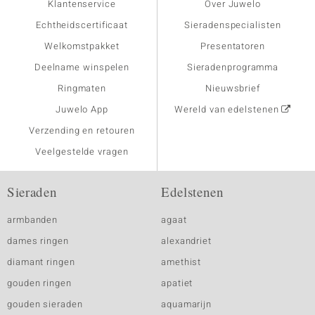
Klantenservice
Over Juwelo
Echtheidscertificaat
Sieradenspecialisten
Welkomstpakket
Presentatoren
Deelname winspelen
Sieradenprogramma
Ringmaten
Nieuwsbrief
Juwelo App
Wereld van edelstenen
Verzending en retouren
Veelgestelde vragen
Sieraden
Edelstenen
armbanden
agaat
dames ringen
alexandriet
diamant ringen
amethist
gouden ringen
apatiet
gouden sieraden
aquamarijn