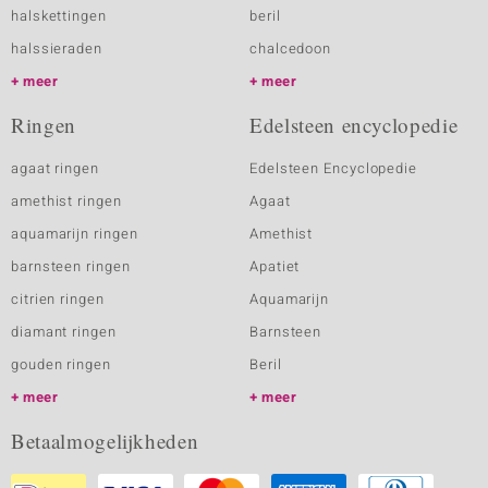
halskettingen
beril
halssieraden
chalcedoon
meer
meer
Ringen
Edelsteen encyclopedie
agaat ringen
Edelsteen Encyclopedie
amethist ringen
Agaat
aquamarijn ringen
Amethist
barnsteen ringen
Apatiet
citrien ringen
Aquamarijn
diamant ringen
Barnsteen
gouden ringen
Beril
meer
meer
Betaalmogelijkheden