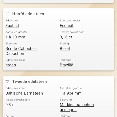
Hoofd edelsteen
Edelsteen
Edelsteen exact
Fuchsit
Fuchsit
Aantal en grootte
Karaatgewicht som
1 à 10 mm
3,16 ct
Slijpvorm
Zetting
Ronde Cabochon,
Bezel
Cabochon
Edelsteen kleur
Herkomst
groen
Brazilië
Tweede edelsteen
Edelsteen exact
Aantal en grootte
Baltische Barnsteen
1 à 9x4 mm
Karaatgewicht som
Slijpvorm
0,3 ct
Markies cabochon
geslepen
Zetting
Herkomst