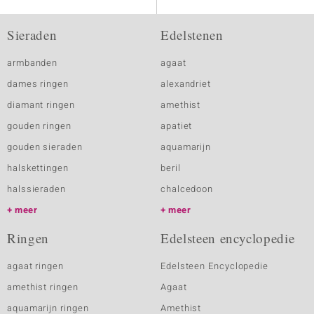
Sieraden
Edelstenen
armbanden
agaat
dames ringen
alexandriet
diamant ringen
amethist
gouden ringen
apatiet
gouden sieraden
aquamarijn
halskettingen
beril
halssieraden
chalcedoon
meer
meer
Ringen
Edelsteen encyclopedie
agaat ringen
Edelsteen Encyclopedie
amethist ringen
Agaat
aquamarijn ringen
Amethist