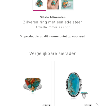
ana
Vitale Mineralen
Zilveren ring met een edelsteen
Prince Designs
Artikelnummer: 2295QE
o
Dit product is op dit moment niet op voorraad.
Chic
Vergelijkbare sieraden
d in Berlin
insell
-12%
n Vogue
e in Italy
o Paraíso
izen
17-18
17-18