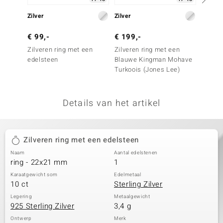
remonti
Zilver
Zilver
Zilver
remonti
€ 99,-
€ 199,-
€ 169
Zilveren ring met een
Zilveren ring met een
Zilver
uwelo
edelsteen
Blauwe Kingman Mohave
Mohave
Turkoois (Jones Lee)
(Faszin
 Gems
NO Collection
Details van het artikel
va
Zilveren ring met een edelsteen
Naam
Aantal edelstenen
ring - 22x21 mm
1
Karaatgewicht som
Edelmetaal
10 ct
Sterling Zilver
Minerale
Legering
Metaalgewicht
925 Sterling Zilver
3,4 g
Ontwerp
Merk