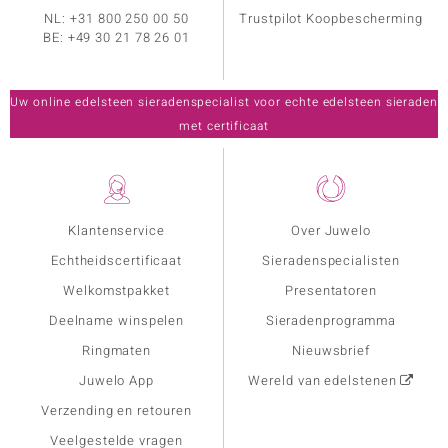
NL:
+31 800 250 00 50
Trustpilot Koopbescherming
BE:
+49 30 21 78 26 01
Uw online edelsteen sieradenspecialist voor echte edelsteen sieraden
met certificaat
Klantenservice
Over Juwelo
Echtheidscertificaat
Sieradenspecialisten
Welkomstpakket
Presentatoren
Deelname winspelen
Sieradenprogramma
Ringmaten
Nieuwsbrief
Juwelo App
Wereld van edelstenen
Verzending en retouren
Veelgestelde vragen