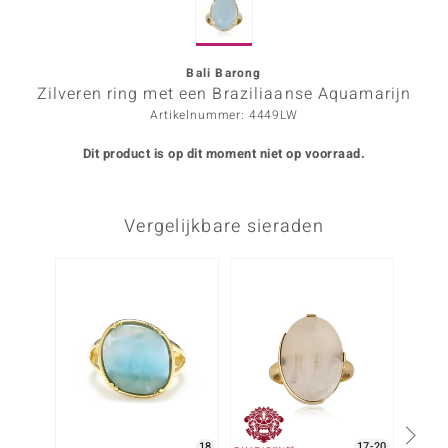
ana
Bali Barong
Zilveren ring met een Braziliaanse Aquamarijn
Prince Designs
Artikelnummer: 4449LW
o
Dit product is op dit moment niet op voorraad.
Chic
Vergelijkbare sieraden
d in Berlin
insell
-10%
n Vogue
e in Italy
o Paraíso
izen
18
17-20