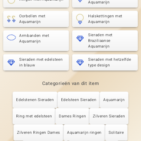
Aquamarijn
Oorbellen met
Halskettingen met
Aquamarijn
Aquamarijn
Sieraden met
Armbanden met
Braziliaanse
Aquamarijn
Aquamarijn
Sieraden met edelsteen
Sieraden met hetzelfde
in blauw
type design
Categorieën van dit item
Edelstenen Sieraden
Edelsteen Sieraden
Aquamarijn
Ring met edelsteen
Dames Ringen
Zilveren Sieraden
Zilveren Ringen Dames
Aquamarijn ringen
Solitaire