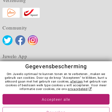
Verzending
Community
Juwelo App
Gegevensbescherming
Om Juwelo optimaal te kunnen tonen en te verbeteren , maken we
gebruik van cookies. Door op de knop "Accepteren" te klikken, kunt u
akkoord gaan met het gebruik van cookies,
afwijzen
het gebruik van
Algemene verkoopvoorwaarden
Privacybeleid
Cookies
cookies of beslissen welk type cookies u wilt accepteren. Voor meer
Colofon
Contact
Contract herroepen
informatie over cookies, zie ons
privacybeleid
.
Visit our stores in other countries:
Accepteer alle