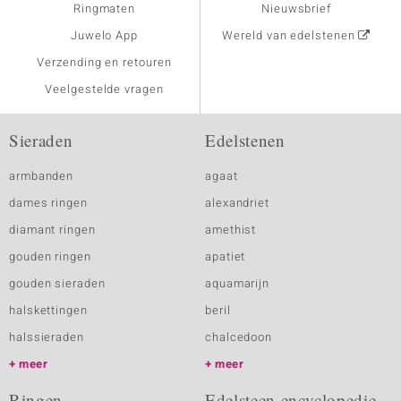
Ringmaten
Nieuwsbrief
Juwelo App
Wereld van edelstenen
Verzending en retouren
Veelgestelde vragen
Sieraden
Edelstenen
armbanden
agaat
dames ringen
alexandriet
diamant ringen
amethist
gouden ringen
apatiet
gouden sieraden
aquamarijn
halskettingen
beril
halssieraden
chalcedoon
meer
meer
Ringen
Edelsteen encyclopedie