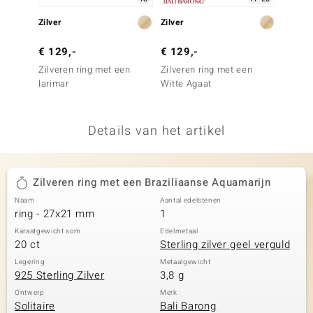
remonti
Zilver
Zilver
Zilver
remonti
€ 129,-
€ 129,-
€ 199
Zilveren ring met een
Zilveren ring met een
Zilver
uwelo
larimar
Witte Agaat
Blauw
 Gems
Details van het artikel
NO Collection
va
Zilveren ring met een Braziliaanse Aquamarijn
Naam
Aantal edelstenen
ring - 27x21 mm
1
Karaatgewicht som
Edelmetaal
20 ct
Sterling zilver geel verguld
Legering
Metaalgewicht
925 Sterling Zilver
3,8 g
Minerale
Ontwerp
Merk
Solitaire
Bali Barong