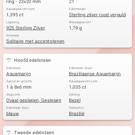
ring - 23x20 mm
21
Karaatgewicht som
Edelmetaal
1,395 ct
Sterling zilver rood verguld
Legering
Metaalgewicht
925 Sterling Zilver
1,79 g
Ontwerp
Solitaire met accentstenen
Hoofd edelsteen
Edelsteen
Edelsteen exact
Aquamarijn
Braziliaanse Aquamarijn
Aantal en grootte
Karaatgewicht som
1 à 8x6 mm
1,035 ct
Slijpvorm
Zetting
Ovaal geslepen, Geslepen
Bezel
Edelsteen kleur
Herkomst
blauw
Brazilië
Tweede edelsteen