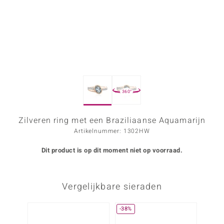
ana
Prince Designs
o
360°
Chic
d in Berlin
Zilveren ring met een Braziliaanse Aquamarijn
Artikelnummer: 1302HW
insell
Dit product is op dit moment niet op voorraad.
n Vogue
e in Italy
Vergelijkbare sieraden
o Paraíso
-38%
Nog m
izen