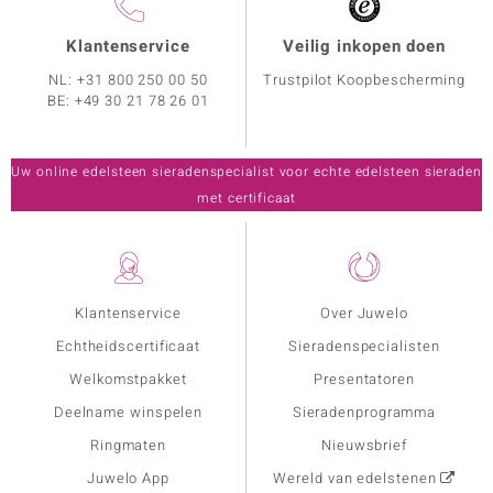
Klantenservice
Veilig inkopen doen
NL:
+31 800 250 00 50
Trustpilot Koopbescherming
BE:
+49 30 21 78 26 01
Uw online edelsteen sieradenspecialist voor echte edelsteen sieraden
met certificaat
Klantenservice
Over Juwelo
Echtheidscertificaat
Sieradenspecialisten
Welkomstpakket
Presentatoren
Deelname winspelen
Sieradenprogramma
Ringmaten
Nieuwsbrief
Juwelo App
Wereld van edelstenen