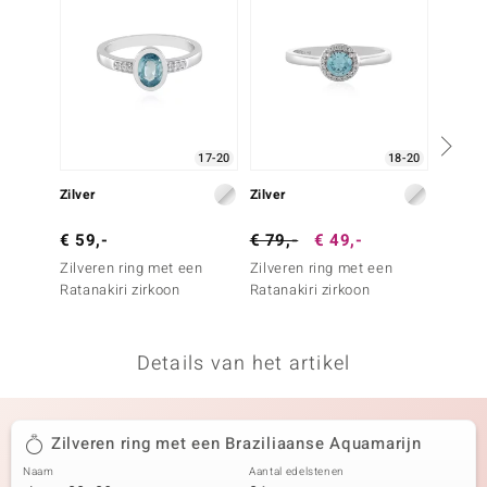
remonti
remonti
uwelo
17-20
18-20
 Gems
Zilver
Zilver
Goud
NO Collection
€ 59,-
€ 79,-
€ 49,-
€ 999
va
Zilveren ring met een
Zilveren ring met een
Gouden
Ratanakiri zirkoon
Ratanakiri zirkoon
Blauw
Details van het artikel
Minerale
Zilveren ring met een Braziliaanse Aquamarijn
Naam
Aantal edelstenen