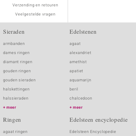
Verzending en retouren
Veelgestelde vragen
Sieraden
Edelstenen
armbanden
agaat
dames ringen
alexandriet
diamant ringen
amethist
gouden ringen
apatiet
gouden sieraden
aquamarijn
halskettingen
beril
halssieraden
chalcedoon
meer
meer
Ringen
Edelsteen encyclopedie
agaat ringen
Edelsteen Encyclopedie