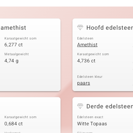
 amethist
Hoofd edelstee
Karaatgewicht som
Edelsteen
6,277 ct
Amethist
Metaalgewicht
Karaatgewicht som
4,74 g
4,736 ct
Edelsteen kleur
paars
Derde edelstee
Karaatgewicht som
Edelsteen exact
0,684 ct
Witte Topaas