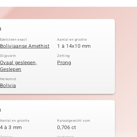
n
Edelsteen exact
Aantal en grootte
Boliviaanse Amethist
1 à 14x10 mm
Slijpvorm
Zetting
Ovaal geslepen,
Prong
Geslepen
Herkomst
Bolivia
n
Aantal en grootte
Karaatgewicht som
4 à 3 mm
0,706 ct