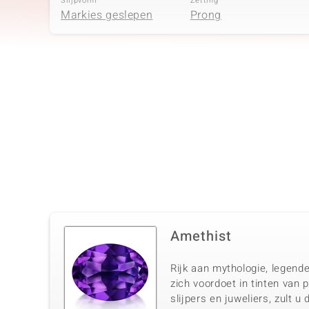
Slijpvorm
Zetting
Markies geslepen
Prong
Vierde edelsteen
Edelsteen exact
Aantal en grootte
Witte Topaas
4 à 3x1,5 mm
Slijpvorm
Zetting
Markies geslepen
Prong
Amethist
Rijk aan mythologie, legende
zich voordoet in tinten van 
slijpers en juweliers, zult 