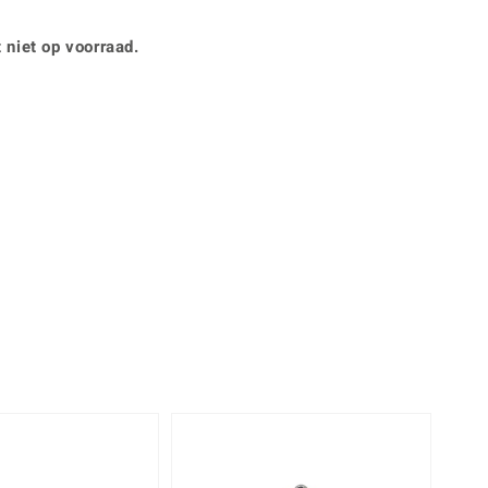
Rhodoliet
Sieraden in varianten
is
Toermalijn
Ringmaten
 niet op voorraad.
Geel