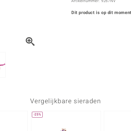
Parel
Kwarts
Artikelnummer: 9267NV
♦ Zilveren ringen
Vitale Minerale
Topaas
Turkoo
♦ Zilveren oorbellen
Dit product is op dit moment
♦ Zilveren hangers
♦ Zilveren armbanden
♦ Zilveren kettingen
Blauw
Groen
Platina sieraden
Vergelijkbare sieraden
-25%