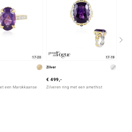
17-20
17-19
Zilver
Zilver
€ 499,-
€ 399
 met een Marokkaanse
Zilveren ring met een amethist
Zilver