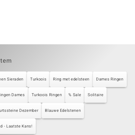
item
een Sieraden
Turkoois
Ring met edelsteen
Dames Ringen
 Ringen Dames
Turkoois Ringen
% Sale
Solitaire
urtssteine Dezember
Blauwe Edelstenen
d - Laatste Kans!