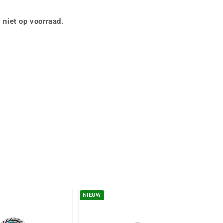
Rhodoliet
Sieraden in varianten
is
Toermalijn
Ringmaten
 niet op voorraad.
360° interactief
Geel
muis bewegen en van verschillende kanten bekijken.
NIEUW
-13%