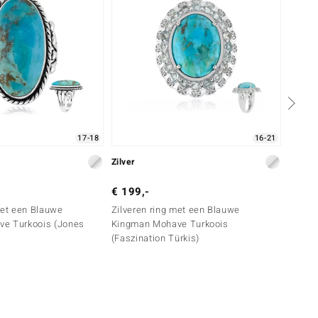
17-18
16-21
Zilver
Zilver
€ 199,-
€ 149
met een Blauwe
Zilveren ring met een Blauwe
Zilver
e Turkoois (Jones
Kingman Mohave Turkoois
(Faszination Türkis)