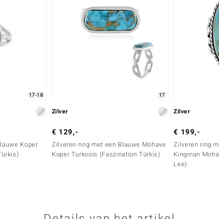
17-18
17
Zilver
Zilver
€ 129,-
€ 199,-
Blauwe Koper
Zilveren ring met een Blauwe Mohave
Zilveren ring 
Türkis)
Koper Turkoois (Faszination Türkis)
Kingman Mohav
Lee)
Details van het artikel