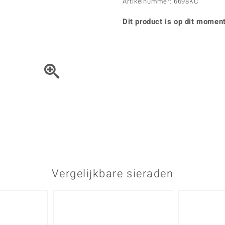
Parel
Kwarts
Artikelnummer: 6698KC
♦ Zilveren ringen
Vitale Minerale
Topaas
Turkoo
♦ Zilveren oorbellen
Dit product is op dit moment
♦ Zilveren hangers
♦ Zilveren armbanden
♦ Zilveren kettingen
Blauw
Groen
Het sieraad kunt u met de 
Platina sieraden
Vergelijkbare sieraden