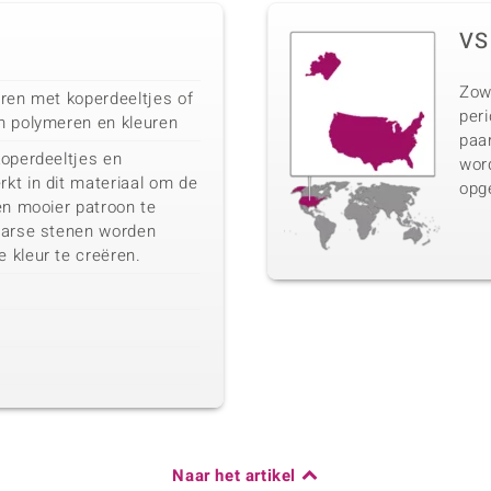
VS
Zow
eren met koperdeeltjes of
peri
n polymeren en kleuren
paar
koperdeeltjes en
wor
kt in dit materiaal om de
opg
en mooier patroon te
aarse stenen worden
 kleur te creëren.
Naar het artikel