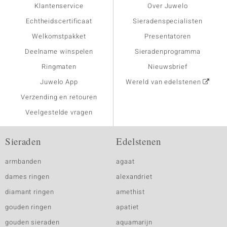
Klantenservice
Over Juwelo
Echtheidscertificaat
Sieradenspecialisten
Welkomstpakket
Presentatoren
Deelname winspelen
Sieradenprogramma
Ringmaten
Nieuwsbrief
Juwelo App
Wereld van edelstenen
Verzending en retouren
Veelgestelde vragen
Sieraden
Edelstenen
armbanden
agaat
dames ringen
alexandriet
diamant ringen
amethist
gouden ringen
apatiet
gouden sieraden
aquamarijn