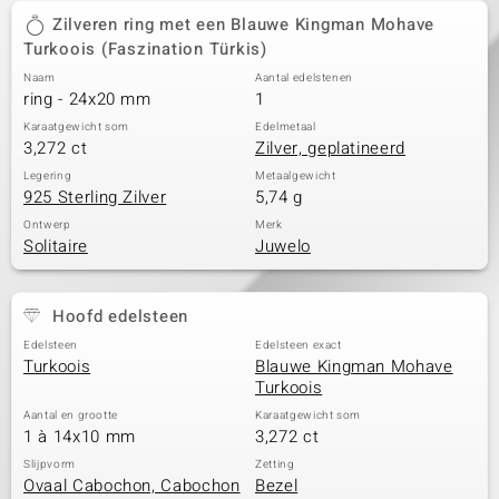
Zilveren ring met een Blauwe Kingman Mohave
Turkoois (Faszination Türkis)
Naam
Aantal edelstenen
ring - 24x20 mm
1
Karaatgewicht som
Edelmetaal
3,272 ct
Zilver, geplatineerd
Legering
Metaalgewicht
925 Sterling Zilver
5,74 g
Ontwerp
Merk
Solitaire
Juwelo
Hoofd edelsteen
Edelsteen
Edelsteen exact
Turkoois
Blauwe Kingman Mohave
Turkoois
Aantal en grootte
Karaatgewicht som
1 à 14x10 mm
3,272 ct
Slijpvorm
Zetting
Ovaal Cabochon, Cabochon
Bezel