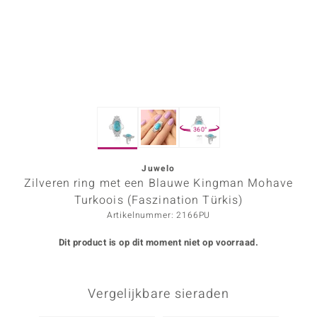
ana
Prince Designs
o
360°
Chic
d in Berlin
Juwelo
Zilveren ring met een Blauwe Kingman Mohave
insell
Turkoois (Faszination Türkis)
Artikelnummer: 2166PU
n Vogue
Dit product is op dit moment niet op voorraad.
e in Italy
o Paraíso
Vergelijkbare sieraden
izen