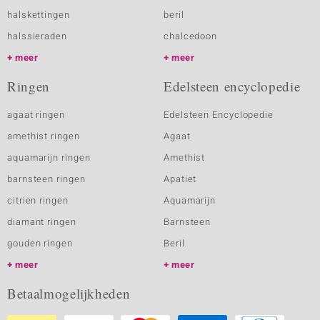
halskettingen
beril
halssieraden
chalcedoon
meer
meer
Ringen
Edelsteen encyclopedie
agaat ringen
Edelsteen Encyclopedie
amethist ringen
Agaat
aquamarijn ringen
Amethist
barnsteen ringen
Apatiet
citrien ringen
Aquamarijn
diamant ringen
Barnsteen
gouden ringen
Beril
meer
meer
Betaalmogelijkheden