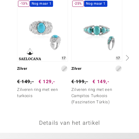
-13%
Nog maar 1
-25%
Nog maar 1
NIEU
remonti
remonti
uwelo
 Gems
17
17
NO Collection
Zilver
Zilver
Zilver
va
€ 149,-
€ 129,-
€ 199,-
€ 149,-
€ 199
Zilveren ring met een
Zilveren ring met een
Zilver
turkoois
Campitos Turkoois
Blauw
(Faszination Türkis)
Turkoo
Türkis)
Details van het artikel
Minerale