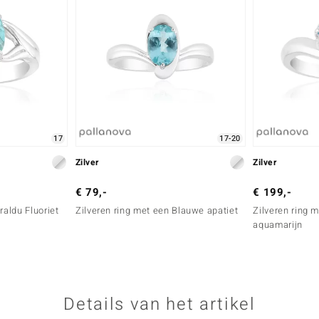
17
17-20
Zilver
Zilver
€ 79,-
€ 199,-
raldu Fluoriet
Zilveren ring met een Blauwe apatiet
Zilveren ring
aquamarijn
Details van het artikel