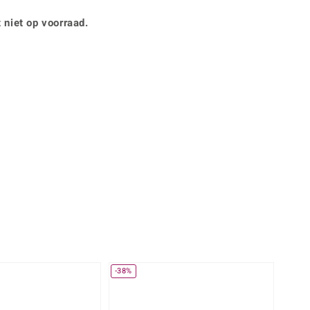
Rhodoliet
Sieraden in varianten
is
Toermalijn
 niet op voorraad.
Ringmaten
Geel
-38%