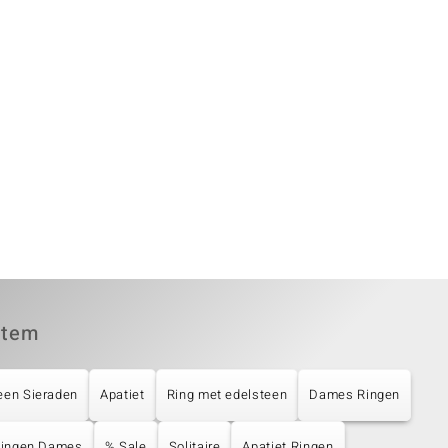
item
een Sieraden
Apatiet
Ring met edelsteen
Dames Ringen
 Ringen Dames
% Sale
Solitaire
Apatiet Ringen