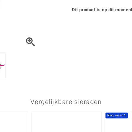
Parel
Kwarts
♦ Zilveren ringen
Vitale Minerale
Topaas
Turkoo
Dit product is op dit moment
♦ Zilveren oorbellen
♦ Zilveren hangers
♦ Zilveren armbanden
♦ Zilveren kettingen
Blauw
Groen
Platina sieraden
Vergelijkbare sieraden
Nog maar 1