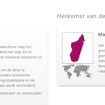
Herkomst van de
Ma
Het
r cabochons mag het
gro
deld met was en/of
gran
t kleurloze kunststof of
heli
limo
t om de kleur te
rube
orden resistenter
ng/stabilisatie en de
iaal wordt verminderd.
peraturen en chemicaliën