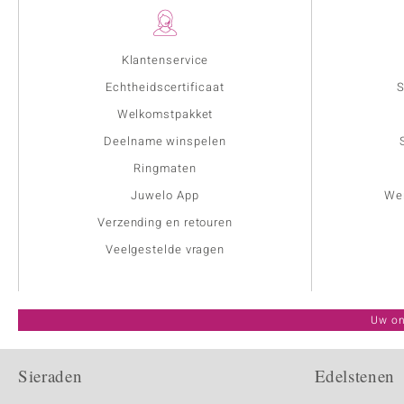
Klantenservice
Echtheidscertificaat
S
Welkomstpakket
Deelname winspelen
Ringmaten
Juwelo App
Wer
Verzending en retouren
Veelgestelde vragen
Uw on
Sieraden
Edelstenen