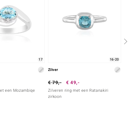
17
16-20
Zilver
Zilver
€ 79,-
€ 49,-
€ 79,
 met een Mozambiqe
Zilveren ring met een Ratanakiri
Zilver
zirkoon