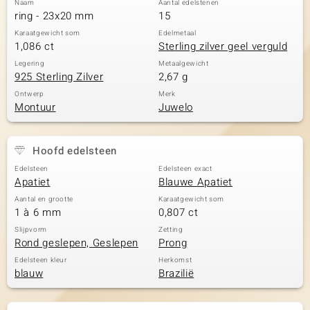
Naam
Aantal edelstenen
ring - 23x20 mm
15
Karaatgewicht som
Edelmetaal
1,086 ct
Sterling zilver geel verguld
Legering
Metaalgewicht
925 Sterling Zilver
2,67 g
Ontwerp
Merk
Montuur
Juwelo
Hoofd edelsteen
Edelsteen
Edelsteen exact
Apatiet
Blauwe Apatiet
Aantal en grootte
Karaatgewicht som
1 à 6 mm
0,807 ct
Slijpvorm
Zetting
Rond geslepen, Geslepen
Prong
Edelsteen kleur
Herkomst
blauw
Brazilië