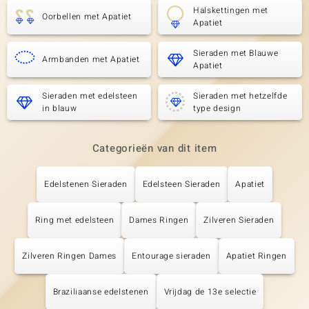
Halskettingen met
Oorbellen met Apatiet
Apatiet
Sieraden met Blauwe
Armbanden met Apatiet
Apatiet
Sieraden met edelsteen
Sieraden met hetzelfde
in blauw
type design
Categorieën van dit item
Edelstenen Sieraden
Edelsteen Sieraden
Apatiet
Ring met edelsteen
Dames Ringen
Zilveren Sieraden
Zilveren Ringen Dames
Entourage sieraden
Apatiet Ringen
Braziliaanse edelstenen
Vrijdag de 13e selectie