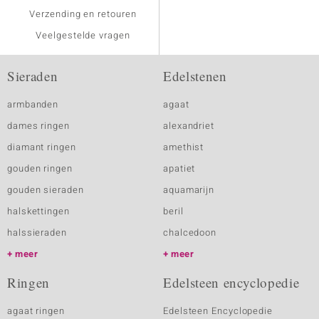
Verzending en retouren
Veelgestelde vragen
Sieraden
Edelstenen
armbanden
agaat
dames ringen
alexandriet
diamant ringen
amethist
gouden ringen
apatiet
gouden sieraden
aquamarijn
halskettingen
beril
halssieraden
chalcedoon
meer
meer
Ringen
Edelsteen encyclopedie
agaat ringen
Edelsteen Encyclopedie