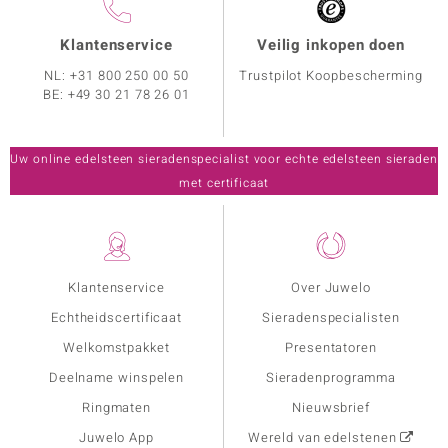
Klantenservice
Veilig inkopen doen
NL:
+31 800 250 00 50
Trustpilot Koopbescherming
BE:
+49 30 21 78 26 01
Uw online edelsteen sieradenspecialist voor echte edelsteen sieraden
met certificaat
Klantenservice
Over Juwelo
Echtheidscertificaat
Sieradenspecialisten
Welkomstpakket
Presentatoren
Deelname winspelen
Sieradenprogramma
Ringmaten
Nieuwsbrief
Juwelo App
Wereld van edelstenen