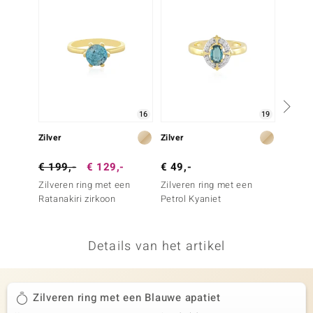
remonti
remonti
uwelo
 Gems
16
19
NO Collection
Zilver
Zilver
Zilver
va
€ 199,-
€ 129,-
€ 49,-
€ 399
Zilveren ring met een
Zilveren ring met een
Zilver
Ratanakiri zirkoon
Petrol Kyaniet
Ratanak
Silber)
Details van het artikel
Minerale
Zilveren ring met een Blauwe apatiet