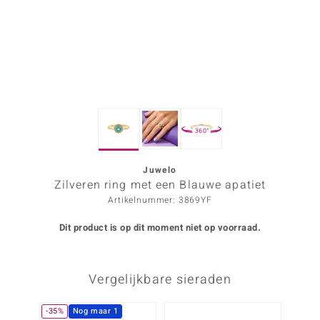
ana
Prince Designs
o
360°
Chic
d in Berlin
Juwelo
Zilveren ring met een Blauwe apatiet
insell
Artikelnummer: 3869YF
n Vogue
Dit product is op dit moment niet op voorraad.
e in Italy
Vergelijkbare sieraden
o Paraíso
izen
-35%
Nog maar 1