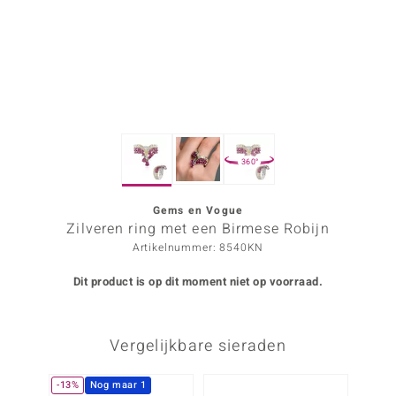
ana
Prince Designs
o
360°
Chic
d in Berlin
Gems en Vogue
Zilveren ring met een Birmese Robijn
insell
Artikelnummer: 8540KN
n Vogue
Dit product is op dit moment niet op voorraad.
e in Italy
Vergelijkbare sieraden
o Paraíso
izen
-13%
Nog maar 1
-40%