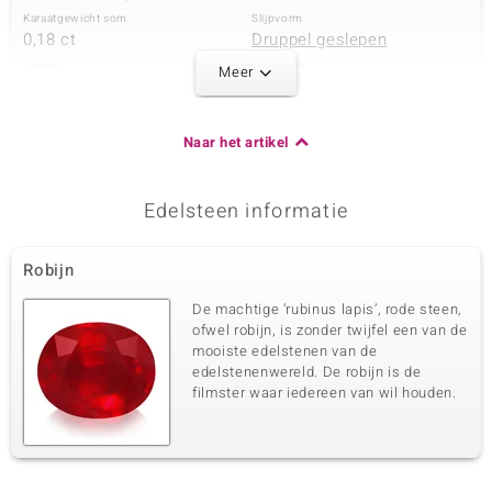
Karaatgewicht som
Slijpvorm
0,18 ct
Druppel geslepen
Zetting
Herkomst
Meer
Prong
Myanmar
Naar het artikel
Derde edelsteen
Edelsteen exact
Aantal en grootte
Birmese Robijn
11 à 2,3 mm
Edelsteen informatie
Karaatgewicht som
Slijpvorm
0,891 ct
Carre geslepen
Robijn
Zetting
Herkomst
Prong
Myanmar
De machtige ‘rubinus lapis’, rode steen,
ofwel robijn, is zonder twijfel een van de
mooiste edelstenen van de
Vierde edelsteen
edelstenenwereld. De robijn is de
filmster waar iedereen van wil houden.
Edelsteen exact
Aantal en grootte
Birmese Robijn
7 à 1,9 mm
Karaatgewicht som
Slijpvorm
0,46 ct
Carre geslepen