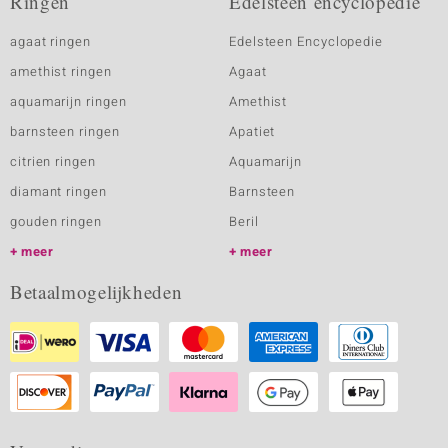
Ringen
Edelsteen encyclopedie
agaat ringen
Edelsteen Encyclopedie
amethist ringen
Agaat
aquamarijn ringen
Amethist
barnsteen ringen
Apatiet
citrien ringen
Aquamarijn
diamant ringen
Barnsteen
gouden ringen
Beril
meer
meer
Betaalmogelijkheden