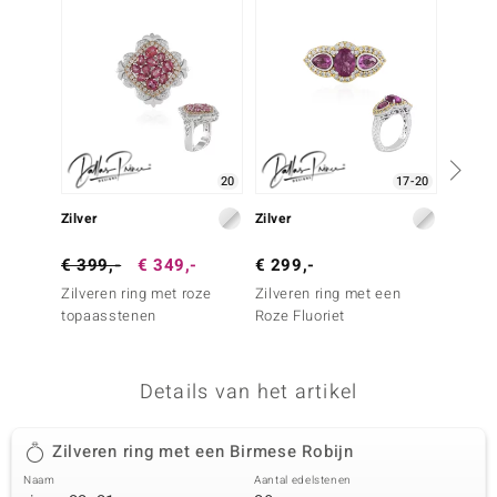
remonti
remonti
uwelo
 Gems
20
17-20
NO Collection
Zilver
Zilver
Zilver
va
€ 399,-
€ 349,-
€ 299,-
€ 499
Zilveren ring met roze
Zilveren ring met een
Zilver
topaasstenen
Roze Fluoriet
Birmes
Details van het artikel
Minerale
Zilveren ring met een Birmese Robijn
Naam
Aantal edelstenen