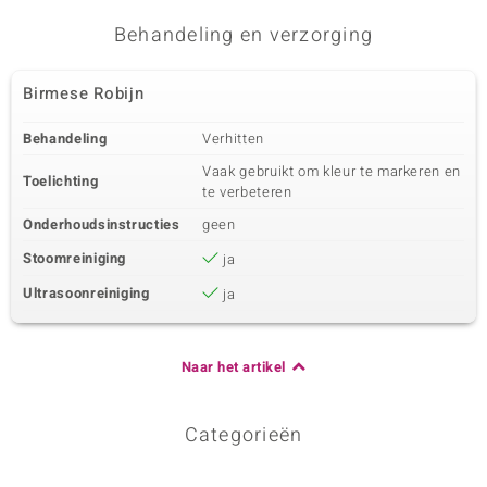
Zetting
Herkomst
Prong
Myanmar
Behandeling en verzorging
Birmese Robijn
Behandeling
Verhitten
Vaak gebruikt om kleur te markeren en
Toelichting
te verbeteren
Onderhoudsinstructies
geen
Stoomreiniging
ja
Ultrasoonreiniging
ja
Naar het artikel
Categorieën