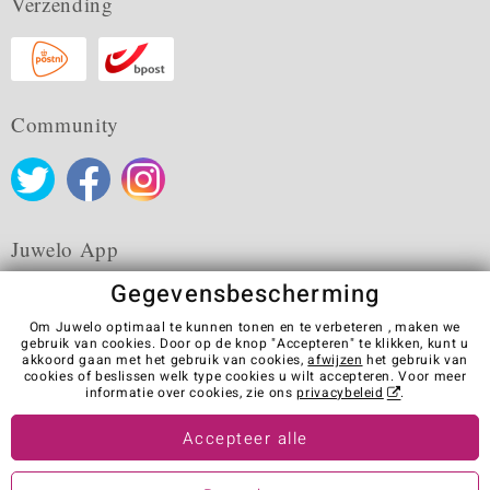
Verzending
Community
Juwelo App
Gegevensbescherming
Om Juwelo optimaal te kunnen tonen en te verbeteren , maken we
gebruik van cookies. Door op de knop "Accepteren" te klikken, kunt u
akkoord gaan met het gebruik van cookies,
afwijzen
het gebruik van
Algemene verkoopvoorwaarden
Privacybeleid
Cookies
cookies of beslissen welk type cookies u wilt accepteren. Voor meer
Colofon
Contact
Contract herroepen
informatie over cookies, zie ons
privacybeleid
.
Visit our stores in other countries:
Accepteer alle