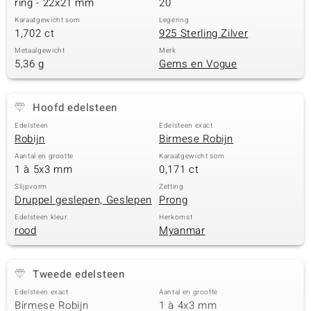
ring - 22x21 mm
20
Karaatgewicht som
Legering
1,702 ct
925 Sterling Zilver
Metaalgewicht
Merk
5,36 g
Gems en Vogue
Hoofd edelsteen
Edelsteen
Edelsteen exact
Robijn
Birmese Robijn
Aantal en grootte
Karaatgewicht som
1 à 5x3 mm
0,171 ct
Slijpvorm
Zetting
Druppel geslepen, Geslepen
Prong
Edelsteen kleur
Herkomst
rood
Myanmar
Tweede edelsteen
Edelsteen exact
Aantal en grootte
Birmese Robijn
1 à 4x3 mm