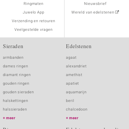
Ringmaten
Nieuwsbrief
Juwelo App
Wereld van edelstenen
Verzending en retouren
Veelgestelde vragen
Sieraden
Edelstenen
armbanden
agaat
dames ringen
alexandriet
diamant ringen
amethist
gouden ringen
apatiet
gouden sieraden
aquamarijn
halskettingen
beril
halssieraden
chalcedoon
meer
meer