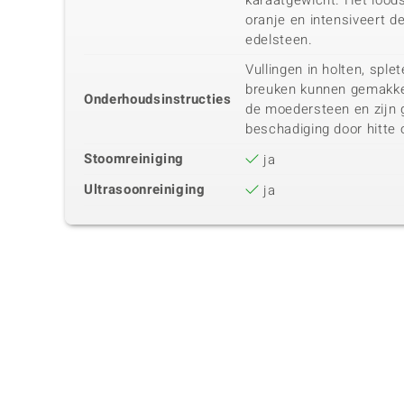
karaatgewicht. Het loods
oranje en intensiveert d
edelsteen.
Vullingen in holten, spl
breuken kunnen gemakke
Onderhoudsinstructies
de moedersteen en zijn 
beschadiging door hitte 
Stoomreiniging
ja
Ultrasoonreiniging
ja