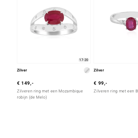
17-20
Zilver
Zilver
€ 149,-
€ 99,-
Zilveren ring met een Mozambique
Zilveren ring met een 
robijn (de Melo)