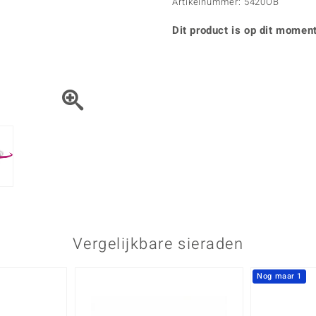
Parel
Kwarts
Artikelnummer: 5420OB
♦ Zilveren ringen
Vitale Minerale
Topaas
Turkoo
♦ Zilveren oorbellen
Dit product is op dit moment
♦ Zilveren hangers
♦ Zilveren armbanden
♦ Zilveren kettingen
Blauw
Groen
Platina sieraden
Vergelijkbare sieraden
Nog maar 1