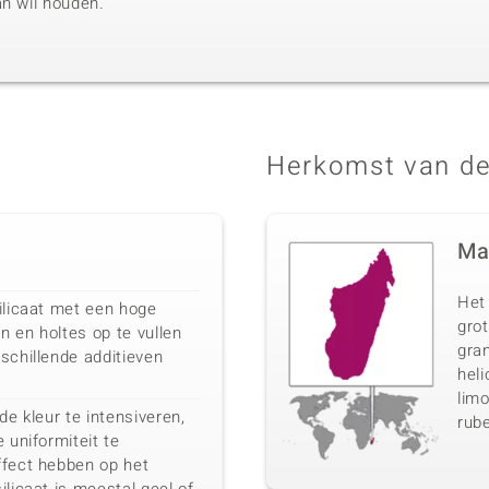
an wil houden.
Herkomst van de
Ma
Het
ilicaat met een hoge
gro
 en holtes op te vullen
gran
schillende additieven
heli
limo
de kleur te intensiveren,
rube
 uniformiteit te
ffect hebben op het