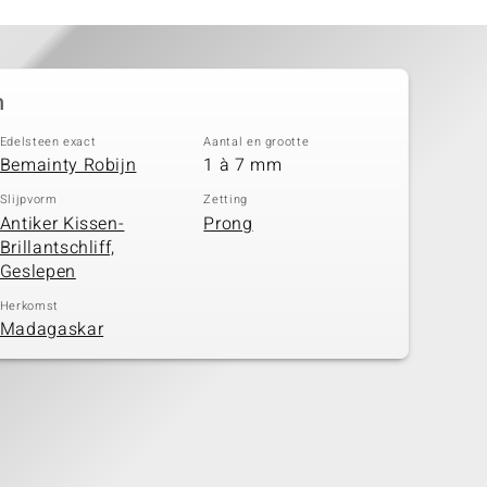
n
Edelsteen exact
Aantal en grootte
Bemainty Robijn
1 à 7 mm
Slijpvorm
Zetting
Antiker Kissen-
Prong
Brillantschliff,
Geslepen
Herkomst
Madagaskar