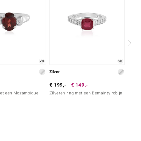
20
20
Zilver
Zilver
€ 199,-
€ 149,-
€ 79,
 met een Mozambique
Zilveren ring met een Bemainty robijn
Zilver