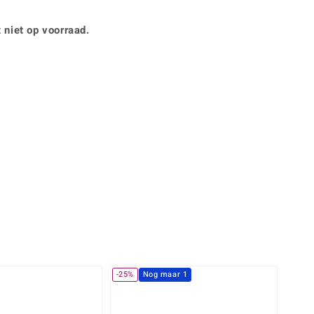
Rhodoliet
Sieraden in varianten
is
Toermalijn
Ringmaten
 niet op voorraad.
Geel
-25%
Nog maar 1
-13%