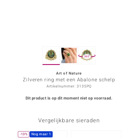
ana
Prince Designs
o
360°
Chic
d in Berlin
Art of Nature
Zilveren ring met een Abalone schelp
insell
Artikelnummer: 3135PQ
n Vogue
Dit product is op dit moment niet op voorraad.
e in Italy
Vergelijkbare sieraden
o Paraíso
izen
-13%
Nog maar 1