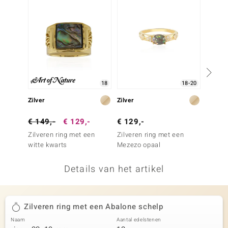
remonti
remonti
uwelo
 Gems
18
18-20
NO Collection
Zilver
Zilver
Zilver
va
€ 149,-
€ 129,-
€ 129,-
€ 149
Zilveren ring met een
Zilveren ring met een
Zilvere
witte kwarts
Mezezo opaal
Minary
Details van het artikel
Minerale
Zilveren ring met een Abalone schelp
Naam
Aantal edelstenen