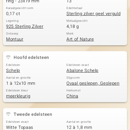
ring - 23x19 mm
13
Karaatgewicht som
Edelmetaal
0,17 ct
Sterling zilver geel verguld
Legering
Metaalgewicht
925 Sterling Zilver
4,18 g
Ontwerp
Merk
Montuur
Art of Nature
Hoofd edelsteen
Edelsteen
Edelsteen exact
Schelp
Abalone Schelp
Aantal en grootte
Slijpvorm
1 à 12x10 mm
Ovaal geslepen, Geslepen
Edelsteen kleur
Herkomst
meerkleurig
China
Tweede edelsteen
Edelsteen exact
Aantal en grootte
Witte Topaas
12 à 1,8 mm