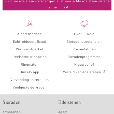
Uw online edelsteen sieradenspecialist voor echte edelsteen sieraden
met certificaat
Klantenservice
Over Juwelo
Echtheidscertificaat
Sieradenspecialisten
Welkomstpakket
Presentatoren
Deelname winspelen
Sieradenprogramma
Ringmaten
Nieuwsbrief
Juwelo App
Wereld van edelstenen
Verzending en retouren
Veelgestelde vragen
Sieraden
Edelstenen
armbanden
agaat