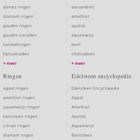
dames ringen
alexandriet
diamant ringen
amethist
gouden ringen
apatiet
gouden sieraden
aquamarijn
halskettingen
beril
halssieraden
chalcedoon
meer
meer
Ringen
Edelsteen encyclopedie
agaat ringen
Edelsteen Encyclopedie
amethist ringen
Agaat
aquamarijn ringen
Amethist
barnsteen ringen
Apatiet
citrien ringen
Aquamarijn
diamant ringen
Barnsteen