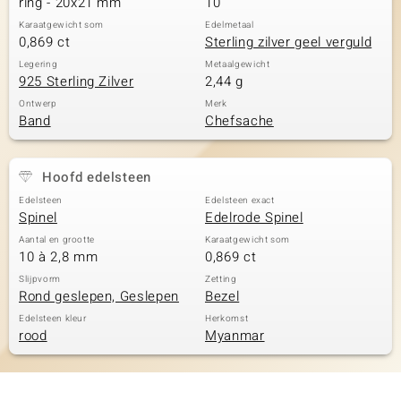
ring - 20x21 mm
10
Karaatgewicht som
Edelmetaal
0,869 ct
Sterling zilver geel verguld
Legering
Metaalgewicht
925 Sterling Zilver
2,44 g
Ontwerp
Merk
Band
Chefsache
Hoofd edelsteen
Edelsteen
Edelsteen exact
Spinel
Edelrode Spinel
Aantal en grootte
Karaatgewicht som
10 à 2,8 mm
0,869 ct
Slijpvorm
Zetting
Rond geslepen, Geslepen
Bezel
Edelsteen kleur
Herkomst
rood
Myanmar