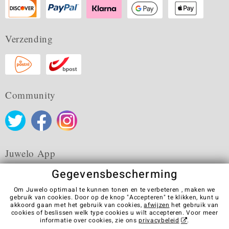
Verzending
Community
Juwelo App
Gegevensbescherming
Om Juwelo optimaal te kunnen tonen en te verbeteren , maken we
gebruik van cookies. Door op de knop "Accepteren" te klikken, kunt u
akkoord gaan met het gebruik van cookies,
afwijzen
het gebruik van
Algemene verkoopvoorwaarden
Privacybeleid
Cookies
cookies of beslissen welk type cookies u wilt accepteren. Voor meer
Colofon
Contact
Contract herroepen
informatie over cookies, zie ons
privacybeleid
.