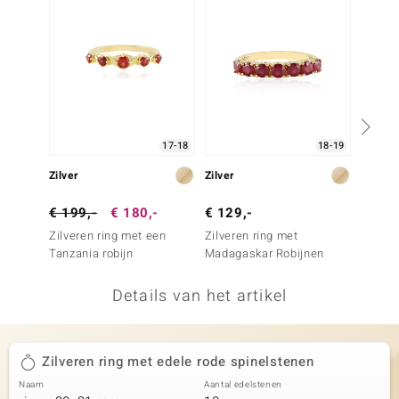
remonti
remonti
uwelo
 Gems
17-18
18-19
NO Collection
Zilver
Zilver
Goud
va
€ 199,-
€ 180,-
€ 129,-
€ 599
Zilveren ring met een
Zilveren ring met
Gouden
Tanzania robijn
Madagaskar Robijnen
Mozamb
Details van het artikel
Minerale
Zilveren ring met edele rode spinelstenen
Naam
Aantal edelstenen