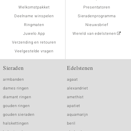
Welkomstpakket
Presentatoren
Deelname winspelen
Sieradenprogramma
Ringmaten
Nieuwsbrief
Juwelo App
Wereld van edelstenen
Verzending en retouren
Veelgestelde vragen
Sieraden
Edelstenen
armbanden
agaat
dames ringen
alexandriet
diamant ringen
amethist
gouden ringen
apatiet
gouden sieraden
aquamarijn
halskettingen
beril