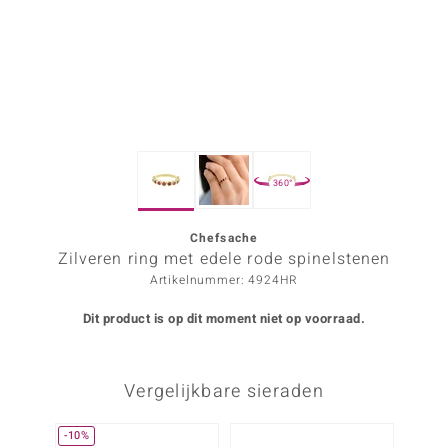
ana
Prince Designs
o
360°
Chic
d in Berlin
Chefsache
Zilveren ring met edele rode spinelstenen
insell
Artikelnummer: 4924HR
n Vogue
Dit product is op dit moment niet op voorraad.
e in Italy
Vergelijkbare sieraden
o Paraíso
izen
-10%
NIEU