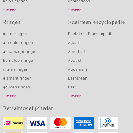
halssieraden
chalcedoon
meer
meer
Ringen
Edelsteen encyclopedie
agaat ringen
Edelsteen Encyclopedie
amethist ringen
Agaat
aquamarijn ringen
Amethist
barnsteen ringen
Apatiet
citrien ringen
Aquamarijn
diamant ringen
Barnsteen
gouden ringen
Beril
meer
meer
Betaalmogelijkheden