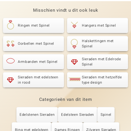
Misschien vindt u dit ook leuk
Ringen met Spinel
Hangers met Spinel
Halskettingen met
Oorbellen met Spinel
Spinel
Sieraden met Edelrode
Armbanden met Spinel
Spinel
Sieraden met edelsteen
Sieraden met hetzelfde
in rood
type design
Categorieën van dit item
Edelstenen Sieraden
Edelsteen Sieraden
Spinel
Ring met edelsteen
Dames Ringen
Zilveren Sieraden