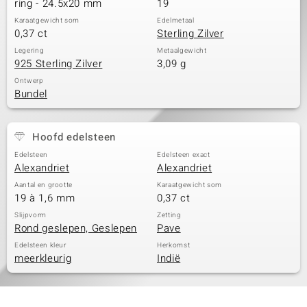
ring - 24.5x20 mm
19
Karaatgewicht som
Edelmetaal
0,37 ct
Sterling Zilver
Legering
Metaalgewicht
925 Sterling Zilver
3,09 g
Ontwerp
Bundel
Hoofd edelsteen
Edelsteen
Edelsteen exact
Alexandriet
Alexandriet
Aantal en grootte
Karaatgewicht som
19 à 1,6 mm
0,37 ct
Slijpvorm
Zetting
Rond geslepen, Geslepen
Pave
Edelsteen kleur
Herkomst
meerkleurig
Indië