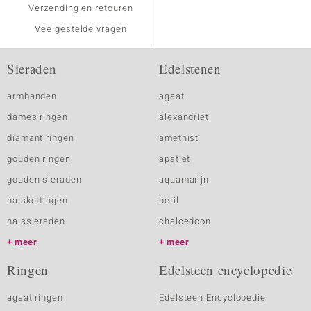
Verzending en retouren
Veelgestelde vragen
Sieraden
Edelstenen
armbanden
agaat
dames ringen
alexandriet
diamant ringen
amethist
gouden ringen
apatiet
gouden sieraden
aquamarijn
halskettingen
beril
halssieraden
chalcedoon
meer
meer
Ringen
Edelsteen encyclopedie
agaat ringen
Edelsteen Encyclopedie