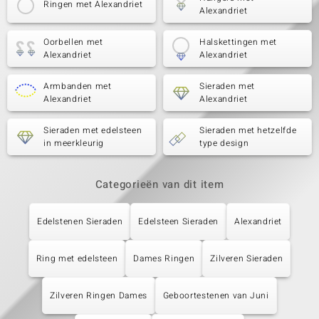
Ringen met Alexandriet
Alexandriet
Oorbellen met
Halskettingen met
Alexandriet
Alexandriet
Armbanden met
Sieraden met
Alexandriet
Alexandriet
Sieraden met edelsteen
Sieraden met hetzelfde
in meerkleurig
type design
Categorieën van dit item
Edelstenen Sieraden
Edelsteen Sieraden
Alexandriet
Ring met edelsteen
Dames Ringen
Zilveren Sieraden
Zilveren Ringen Dames
Geboortestenen van Juni