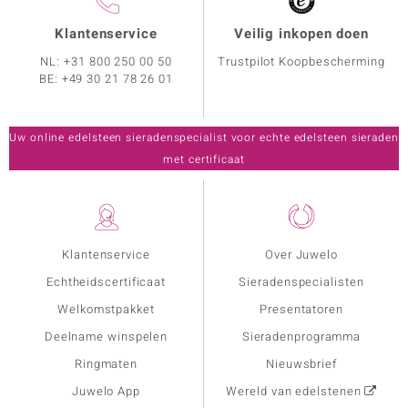
Klantenservice
Veilig inkopen doen
NL:
+31 800 250 00 50
Trustpilot Koopbescherming
BE:
+49 30 21 78 26 01
Uw online edelsteen sieradenspecialist voor echte edelsteen sieraden
met certificaat
Klantenservice
Over Juwelo
Echtheidscertificaat
Sieradenspecialisten
Welkomstpakket
Presentatoren
Deelname winspelen
Sieradenprogramma
Ringmaten
Nieuwsbrief
Juwelo App
Wereld van edelstenen