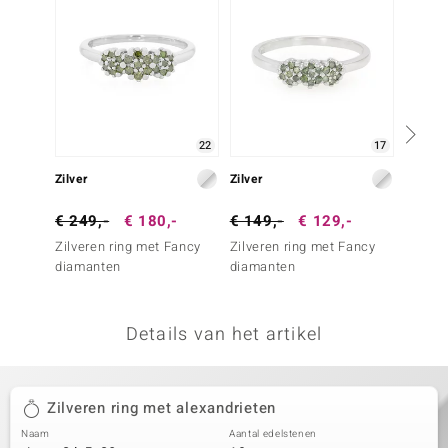
remonti
remonti
uwelo
22
17
 Gems
Zilver
Zilver
Zilver
NO Collection
€ 249,-
€ 180,-
€ 149,-
€ 129,-
€ 199
va
Zilveren ring met Fancy
Zilveren ring met Fancy
Zilver
diamanten
diamanten
diama
Details van het artikel
Minerale
Zilveren ring met alexandrieten
Naam
Aantal edelstenen