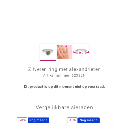
ana
Prince Designs
o
360°
Chic
d in Berlin
Zilveren ring met alexandrieten
Artikelnummer: 6233EN
insell
Dit product is op dit moment niet op voorraad.
n Vogue
e in Italy
Vergelijkbare sieraden
o Paraíso
-28%
Nog maar 1
-13%
Nog maar 1
izen