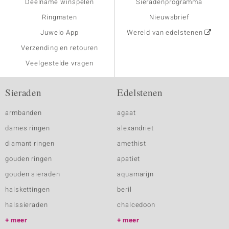
Deelname winspelen
Sieradenprogramma
Ringmaten
Nieuwsbrief
Juwelo App
Wereld van edelstenen
Verzending en retouren
Veelgestelde vragen
Sieraden
Edelstenen
armbanden
agaat
dames ringen
alexandriet
diamant ringen
amethist
gouden ringen
apatiet
gouden sieraden
aquamarijn
halskettingen
beril
halssieraden
chalcedoon
meer
meer