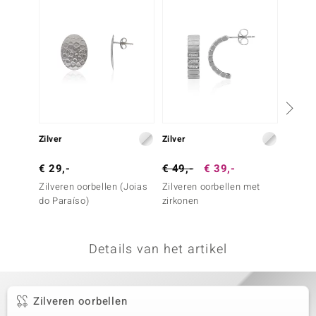
remonti
remonti
uwelo
 Gems
NO Collection
Zilver
Zilver
Zilver
va
€ 29,-
€ 49,-
€ 39,-
€ 99,
Zilveren oorbellen (Joias
Zilveren oorbellen met
Zilver
do Paraíso)
zirkonen
Aletai
Details van het artikel
Minerale
Zilveren oorbellen