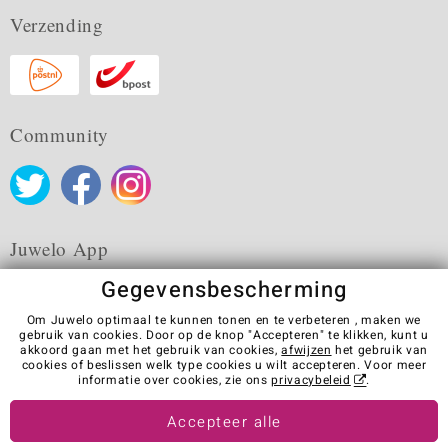
Verzending
Community
Juwelo App
Gegevensbescherming
Om Juwelo optimaal te kunnen tonen en te verbeteren , maken we
gebruik van cookies. Door op de knop "Accepteren" te klikken, kunt u
akkoord gaan met het gebruik van cookies,
afwijzen
het gebruik van
Algemene verkoopvoorwaarden
Privacybeleid
Cookies
cookies of beslissen welk type cookies u wilt accepteren. Voor meer
Colofon
Contact
Contract herroepen
informatie over cookies, zie ons
privacybeleid
.
Visit our stores in other countries:
Accepteer alle