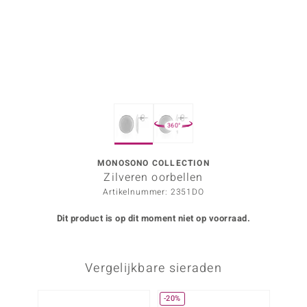
ana
Prince Designs
o
360°
Chic
d in Berlin
MONOSONO COLLECTION
Zilveren oorbellen
insell
Artikelnummer: 2351DO
n Vogue
Dit product is op dit moment niet op voorraad.
e in Italy
Vergelijkbare sieraden
o Paraíso
izen
-20%
Nog m