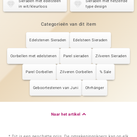
Sieraden met edelsteen
Sieraden met hetzelfde
in wit/kleurloos
type design
Categorieën van dit item
Edelstenen Sieraden
Edelsteen Sieraden
Oorbellen met edelstenen
Parel sieraden
Zilveren Sieraden
Parel Oorbellen
Zilveren Oorbellen
% Sale
Geboortestenen van Juni
Ohrhänger
Naar het artikel
* Dit is een geschatte prijs. De omrekeningskoers kan op elk