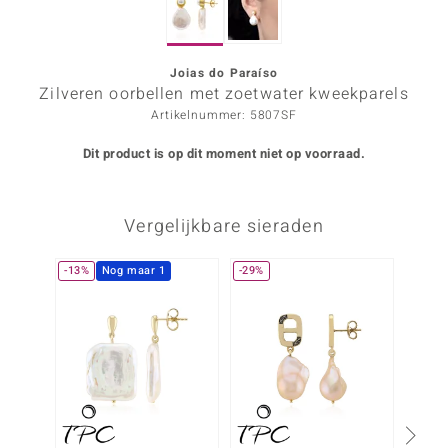
ana
Joias do Paraíso
Zilveren oorbellen met zoetwater kweekparels
Prince Designs
Artikelnummer: 5807SF
o
Dit product is op dit moment niet op voorraad.
Chic
Vergelijkbare sieraden
d in Berlin
insell
-13%
Nog maar 1
-29%
-33%
n Vogue
e in Italy
o Paraíso
izen