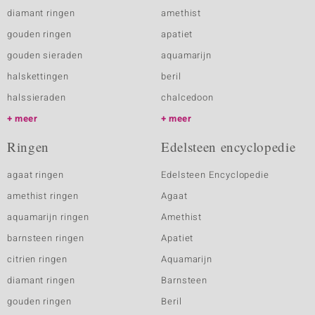
diamant ringen
amethist
gouden ringen
apatiet
gouden sieraden
aquamarijn
halskettingen
beril
halssieraden
chalcedoon
meer
meer
Ringen
Edelsteen encyclopedie
agaat ringen
Edelsteen Encyclopedie
amethist ringen
Agaat
aquamarijn ringen
Amethist
barnsteen ringen
Apatiet
citrien ringen
Aquamarijn
diamant ringen
Barnsteen
gouden ringen
Beril