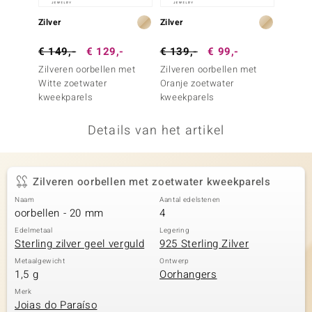
remonti
Zilver
Zilver
Goud
remonti
€ 149,-
€ 129,-
€ 139,-
€ 99,-
€ 1.4
Zilveren oorbellen met
Zilveren oorbellen met
Gouden
uwelo
Witte zoetwater
Oranje zoetwater
witte 
kweekparels
kweekparels
 Gems
Details van het artikel
NO Collection
va
Zilveren oorbellen met zoetwater kweekparels
Naam
Aantal edelstenen
oorbellen - 20 mm
4
Edelmetaal
Legering
Sterling zilver geel verguld
925 Sterling Zilver
Metaalgewicht
Ontwerp
1,5 g
Oorhangers
Minerale
Merk
Joias do Paraíso