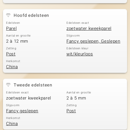
Hoofd edelsteen
Edelsteen
Edelsteen exact
Parel
zoetwater kweekparel
Aantal en grootte
Slijpvorm
2 à 12 mm
Fancy geslepen, Geslepen
Zetting
Edelsteen kleur
Post
wit/kleurloos
Herkomst
China
Tweede edelsteen
Edelsteen exact
Aantal en grootte
zoetwater kweekparel
2 à 5 mm
Slijpvorm
Zetting
Fancy geslepen
Post
Herkomst
China