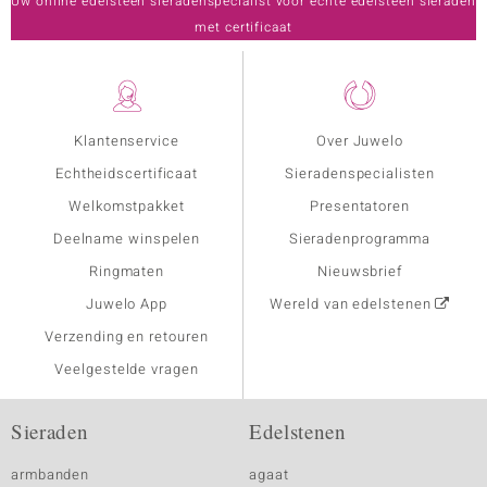
Uw online edelsteen sieradenspecialist voor echte edelsteen sieraden
met certificaat
Klantenservice
Over Juwelo
Echtheidscertificaat
Sieradenspecialisten
Welkomstpakket
Presentatoren
Deelname winspelen
Sieradenprogramma
Ringmaten
Nieuwsbrief
Juwelo App
Wereld van edelstenen
Verzending en retouren
Veelgestelde vragen
Sieraden
Edelstenen
armbanden
agaat