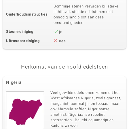
Edelsteen exact
Aantal en grootte
Sommige stenen vervagen bij sterke
Zirkoon
4 à 1,5 mm
lichtinval; stel de edelstenen niet
Onderhoudsinstructies
Karaatgewicht som
Slijpvorm
onnodig lang bloot aan deze
0,071 ct
Rond geslepen
omstandigheden.
Zetting
Herkomst
Stoomreiniging
ja
Pave
Nigeria
Ultrasoonreiniging
nee
Herkomst van de hoofd edelsteen
Nigeria
Veel gewilde edelstenen komen uit het
West Afrikaanse Nigeria, zoals granaat,
morganiet, toermalijn, en topaas, maar
ook Mambila saffier, Nigeriaanse
amethist, Nigeriaanse rubeliet,
spessartien, Bauchi aquamarijn en
Kaduna zirkoon.