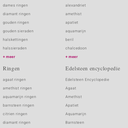
dames ringen
alexandriet
diamant ringen
amethist
gouden ringen
apatiet
gouden sieraden
aquamarijn
halskettingen
beril
halssieraden
chalcedoon
meer
meer
Ringen
Edelsteen encyclopedie
agaat ringen
Edelsteen Encyclopedie
amethist ringen
Agaat
aquamarijn ringen
Amethist
barnsteen ringen
Apatiet
citrien ringen
Aquamarijn
diamant ringen
Barnsteen