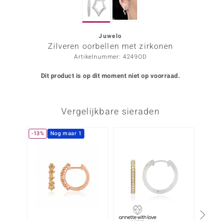
ana
Juwelo
Zilveren oorbellen met zirkonen
Prince Designs
Artikelnummer: 4249OD
o
Dit product is op dit moment niet op voorraad.
Chic
Vergelijkbare sieraden
d in Berlin
insell
-13%
Nog maar 1
n Vogue
e in Italy
o Paraíso
izen