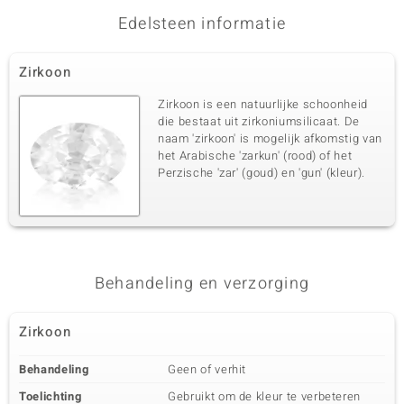
Edelsteen informatie
Derde edelsteen
Edelsteen exact
Aantal en grootte
Zirkoon
Zirkoon
4 à 2 mm
Karaatgewicht som
Slijpvorm
Zirkoon is een natuurlijke schoonheid
0,145 ct
Rond geslepen
die bestaat uit zirkoniumsilicaat. De
naam 'zirkoon' is mogelijk afkomstig van
Zetting
Herkomst
Pave
het Arabische 'zarkun' (rood) of het
Nigeria
Perzische 'zar' (goud) en 'gun' (kleur).
Vierde edelsteen
Edelsteen exact
Aantal en grootte
Zirkoon
6 à 1,8 mm
Karaatgewicht som
Slijpvorm
Behandeling en verzorging
0,173 ct
Rond geslepen
Zetting
Herkomst
Zirkoon
Pave
Nigeria
Behandeling
Geen of verhit
Vijfde edelsteen
Toelichting
Gebruikt om de kleur te verbeteren