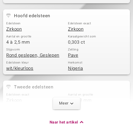
Hoofd edelsteen
Edelsteen
Edelsteen exact
Zirkoon
Zirkoon
Aantal en grootte
Karaatgewicht som
4 à 2,5 mm
0,303 ct
Slijpvorm
Zetting
Rond geslepen, Geslepen
Pave
Edelsteen kleur
Herkomst
wit/kleurloos
Nigeria
Tweede edelsteen
Edelsteen exact
Aantal en grootte
Zirkoon
4 à 2,3 mm
Meer
Karaatgewicht som
Slijpvorm
0,21 ct
Rond geslepen
Zetting
Herkomst
Naar het artikel
Pave
Nigeria