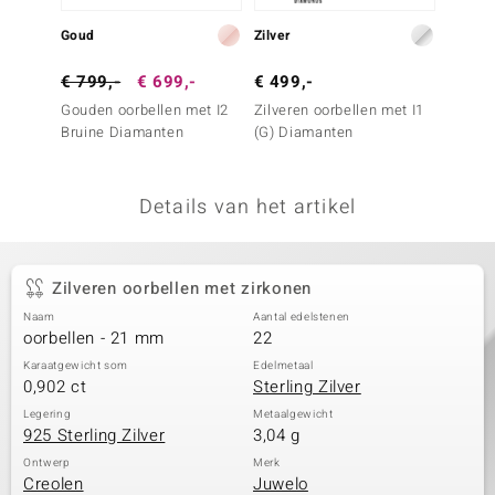
remonti
Goud
Zilver
Zilver
remonti
€ 799,-
€ 699,-
€ 499,-
€ 99,
Gouden oorbellen met I2
Zilveren oorbellen met I1
Zilver
uwelo
Bruine Diamanten
(G) Diamanten
zirkon
 Gems
Details van het artikel
NO Collection
va
Zilveren oorbellen met zirkonen
Naam
Aantal edelstenen
oorbellen - 21 mm
22
Karaatgewicht som
Edelmetaal
0,902 ct
Sterling Zilver
Legering
Metaalgewicht
925 Sterling Zilver
3,04 g
Minerale
Ontwerp
Merk
Creolen
Juwelo