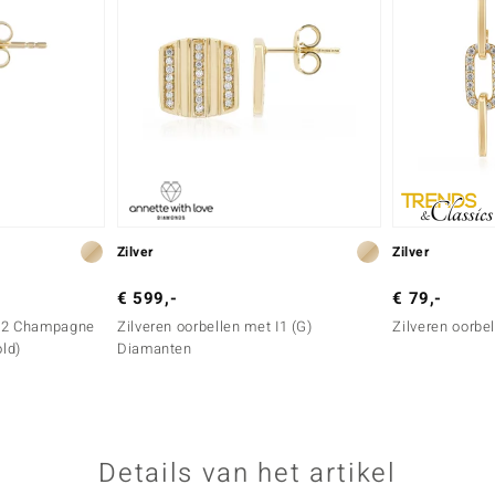
Zilver
Zilver
€ 599,-
€ 79,-
 I2 Champagne
Zilveren oorbellen met I1 (G)
Zilveren oorbe
ld)
Diamanten
Details van het artikel