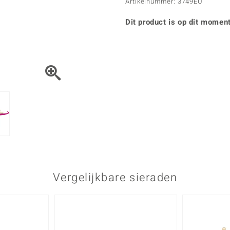
Parel
Kwarts
Artikelnummer: 3749EU
♦ Zilveren ringen
Vitale Minerale
Topaas
Turkoo
♦ Zilveren oorbellen
Dit product is op dit moment
♦ Zilveren hangers
♦ Zilveren armbanden
♦ Zilveren kettingen
Blauw
Groen
Platina sieraden
Vergelijkbare sieraden