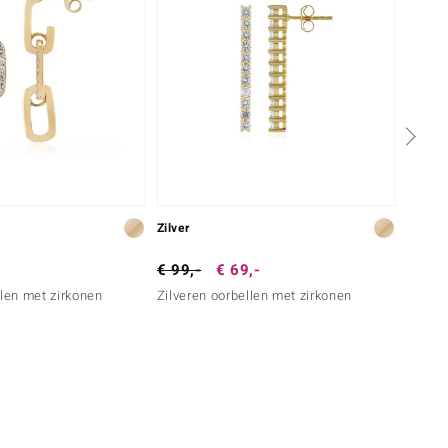
Zilver
Gou
€ 99,-
€ 69,-
€ 1.1
llen met zirkonen
Zilveren oorbellen met zirkonen
Goude
Diama