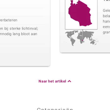
Gel
bela
verbeteren
han
eens
bij sterke lichtinval;
gran
onnodig lang bloot aan
Naar het artikel