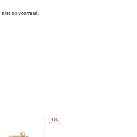
Rhodoliet
Sieraden in varianten
is
Toermalijn
Ringmaten
 niet op voorraad.
Geel
-30%