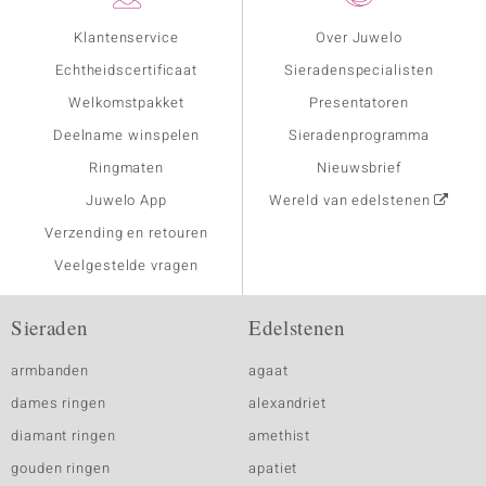
Klantenservice
Over Juwelo
Echtheidscertificaat
Sieradenspecialisten
Welkomstpakket
Presentatoren
Deelname winspelen
Sieradenprogramma
Ringmaten
Nieuwsbrief
Juwelo App
Wereld van edelstenen
Verzending en retouren
Veelgestelde vragen
Sieraden
Edelstenen
armbanden
agaat
dames ringen
alexandriet
diamant ringen
amethist
gouden ringen
apatiet