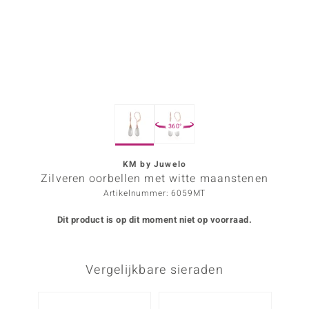
ana
Prince Designs
o
360°
Chic
d in Berlin
KM by Juwelo
Zilveren oorbellen met witte maanstenen
insell
Artikelnummer: 6059MT
n Vogue
Dit product is op dit moment niet op voorraad.
e in Italy
Vergelijkbare sieraden
o Paraíso
izen
Nog m