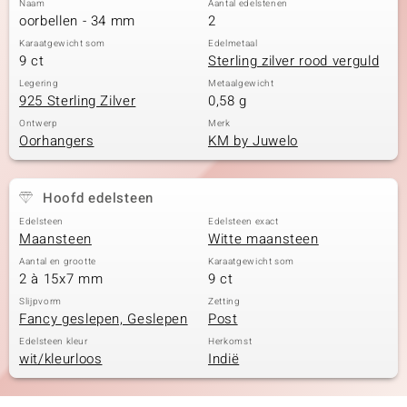
Naam
Aantal edelstenen
oorbellen - 34 mm
2
Karaatgewicht som
Edelmetaal
9 ct
Sterling zilver rood verguld
Legering
Metaalgewicht
925 Sterling Zilver
0,58 g
Ontwerp
Merk
Oorhangers
KM by Juwelo
Hoofd edelsteen
Edelsteen
Edelsteen exact
Maansteen
Witte maansteen
Aantal en grootte
Karaatgewicht som
2 à 15x7 mm
9 ct
Slijpvorm
Zetting
Fancy geslepen, Geslepen
Post
Edelsteen kleur
Herkomst
wit/kleurloos
Indië