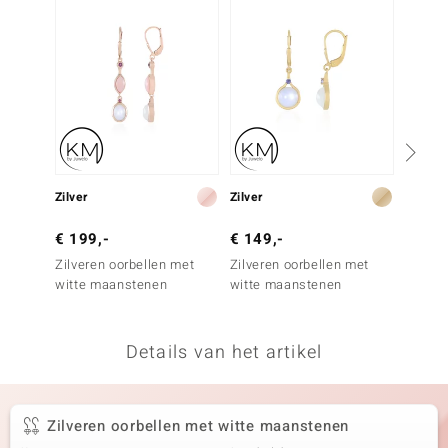
remonti
remonti
uwelo
 Gems
NO Collection
Zilver
Zilver
Zilver
va
€ 199,-
€ 149,-
€ 149
Zilveren oorbellen met
Zilveren oorbellen met
Zilver
witte maanstenen
witte maanstenen
Perzik
Details van het artikel
Minerale
Zilveren oorbellen met witte maanstenen