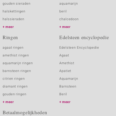
gouden sieraden
aquamarijn
halskettingen
beril
halssieraden
chalcedoon
meer
meer
Ringen
Edelsteen encyclopedie
agaat ringen
Edelsteen Encyclopedie
amethist ringen
Agaat
aquamarijn ringen
Amethist
barnsteen ringen
Apatiet
citrien ringen
Aquamarijn
diamant ringen
Barnsteen
gouden ringen
Beril
meer
meer
Betaalmogelijkheden