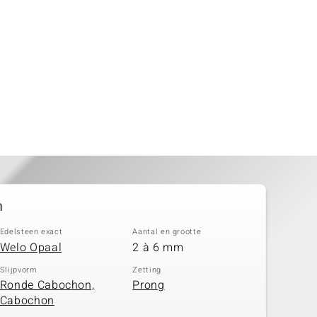
n
Edelsteen exact
Aantal en grootte
Welo Opaal
2 à 6 mm
Slijpvorm
Zetting
Ronde Cabochon,
Prong
Cabochon