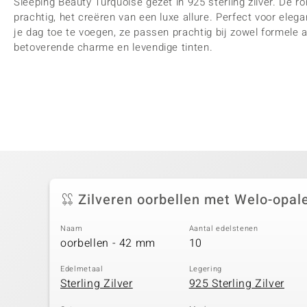
Sleeping Beauty Turquoise gezet in 925 sterling zilver. De
prachtig, het creëren van een luxe allure. Perfect voor ele
je dag toe te voegen, ze passen prachtig bij zowel formele 
betoverende charme en levendige tinten.
Zilveren oorbellen met Welo-opal
Naam
Aantal edelstenen
oorbellen - 42 mm
10
Edelmetaal
Legering
Sterling Zilver
925 Sterling Zilver