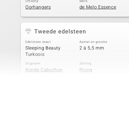
Ontwerp
Merk
Oorhangers
de Melo Essence
Tweede edelsteen
Edelsteen exact
Aantal en grootte
Sleeping Beauty
2 à 5,5 mm
Turkoois
Slijpvorm
Zetting
Ronde Cabochon
Prong
Vierde edelsteen
Edelsteen exact
Aantal en grootte
Sleeping Beauty
2 à 4,5 mm
Turkoois
Slijpvorm
Zetting