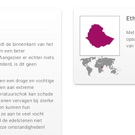
Et
Met
opaa
dt de binnenkant van het
van
m een beter
 Aangezien er echter niets
nderd, is dit geen
en een droge en vochtige
llen aan extreme
eratuurschok kan schade
enen vervagen bij sterke
nen kunnen hun
 ze aan te veel vocht
l de edelstenen niet
deze omstandigheden!