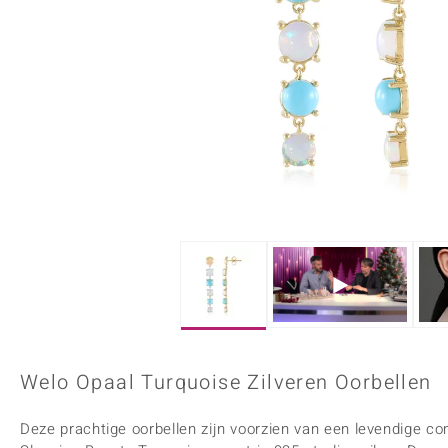
Onyx
Peridoot
Armbanden
Kralen sieraden
Custodana
Kunstreizen
Spinel
Tanzaniet
Accessoires
Bedels
Dagen
Mark Tremonti
Zirkoon
Sieradensets
Colliers
Edelstenen op kleur
Rood
Paars
Alle edelstenen
Welo Opaal Turquoise Zilveren Oorbellen
Deze prachtige oorbellen zijn voorzien van een levendige c