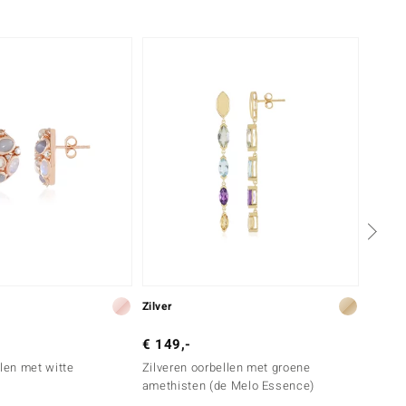
Nog m
Zilver
Zilver
€ 149,-
€ 199
llen met witte
Zilveren oorbellen met groene
Zilver
amethisten (de Melo Essence)
kwarts