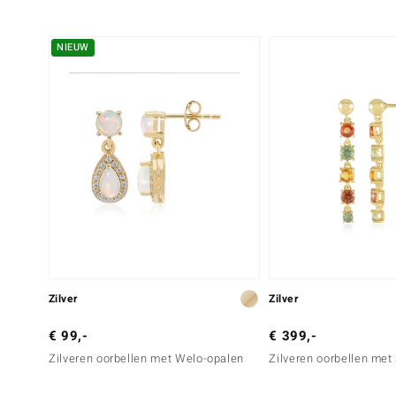
Ronde Cabochon
Prong
NIEUW
Zilver
Zilver
€ 99,-
€ 399,-
Zilveren oorbellen met Welo-opalen
Zilveren oorbellen met 