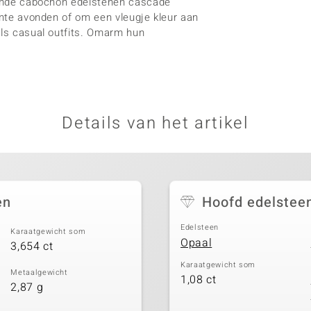
 ronde cabochon edelstenen cascade
gante avonden of om een vleugje kleur aan
als casual outfits. Omarm hun
Details van het artikel
en
Hoofd edelstee
Edelsteen
Karaatgewicht som
Opaal
3,654 ct
Karaatgewicht som
Metaalgewicht
1,08 ct
2,87 g