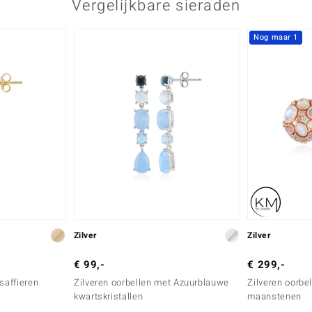
Vergelijkbare sieraden
VS
Nog maar 1
Zilver
Zilver
€ 99,-
€ 299,-
saffieren
Zilveren oorbellen met Azuurblauwe
Zilveren oorbe
kwartskristallen
maanstenen