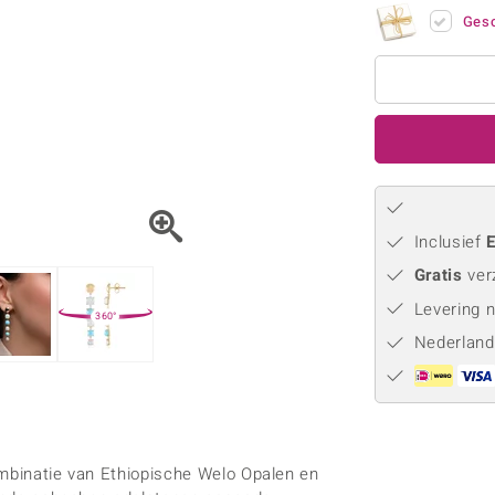
Parel
Kwarts
♦ Zilveren ringen
Vitale Minerale
Gesc
Topaas
Turkoo
♦ Zilveren oorbellen
♦ Zilveren hangers
♦ Zilveren armbanden
♦ Zilveren kettingen
Blauw
Groen
Platina sieraden
Inclusief
E
Gratis
ver
Levering 
360°
Nederland
ombinatie van Ethiopische Welo Opalen en