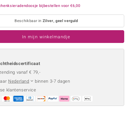
Rhodoliet
Sieraden in varianten
henksieradendoosje bijbestellen voor
€6,00
is
Toermalijn
Ringmaten
Beschikbaar in
Zilver, geel verguld
In mijn winkelmandje
Geel
chtheidscertificaat
zending vanaf € 79,-
naar
Nederland
binnen 3-7 dagen
se klantenservice