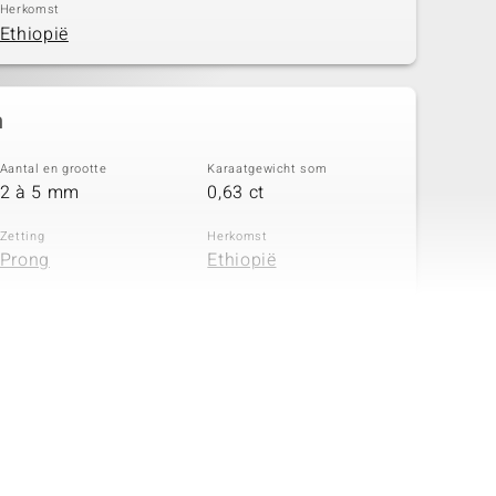
Herkomst
Ethiopië
n
Aantal en grootte
Karaatgewicht som
2 à 5 mm
0,63 ct
Zetting
Herkomst
Prong
Ethiopië
n
Aantal en grootte
Karaatgewicht som
2 à 4 mm
0,324 ct
Zetting
Herkomst
Prong
Ethiopië