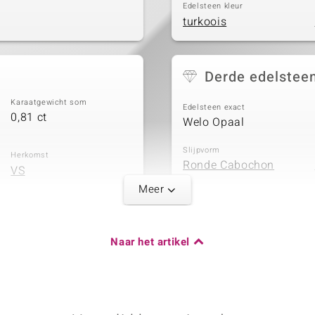
Edelsteen kleur
turkoois
Derde edelstee
Karaatgewicht som
Edelsteen exact
0,81 ct
Welo Opaal
Slijpvorm
Herkomst
Ronde Cabochon
VS
Meer
Vijfde edelstee
Naar het artikel
Karaatgewicht som
Edelsteen exact
0,81 ct
Welo Opaal
Slijpvorm
Herkomst
Ronde Cabochon