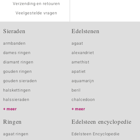
Verzending en retouren
Veelgestelde vragen
Sieraden
Edelstenen
armbanden
agaat
dames ringen
alexandriet
diamant ringen
amethist
gouden ringen
apatiet
gouden sieraden
aquamarijn
halskettingen
beril
halssieraden
chalcedoon
meer
meer
Ringen
Edelsteen encyclopedie
agaat ringen
Edelsteen Encyclopedie