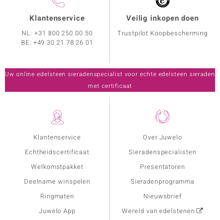
Klantenservice
Veilig inkopen doen
NL:
+31 800 250 00 50
Trustpilot Koopbescherming
BE:
+49 30 21 78 26 01
Uw online edelsteen sieradenspecialist voor echte edelsteen sieraden
met certificaat
Klantenservice
Over Juwelo
Echtheidscertificaat
Sieradenspecialisten
Welkomstpakket
Presentatoren
Deelname winspelen
Sieradenprogramma
Ringmaten
Nieuwsbrief
Juwelo App
Wereld van edelstenen