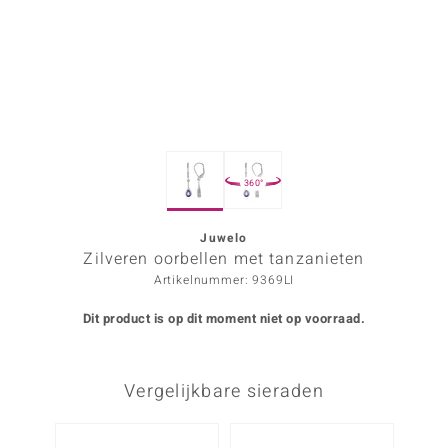
ana
Prince Designs
o
360°
Chic
d in Berlin
Juwelo
Zilveren oorbellen met tanzanieten
insell
Artikelnummer: 9369LI
n Vogue
Dit product is op dit moment niet op voorraad.
e in Italy
Vergelijkbare sieraden
o Paraíso
izen