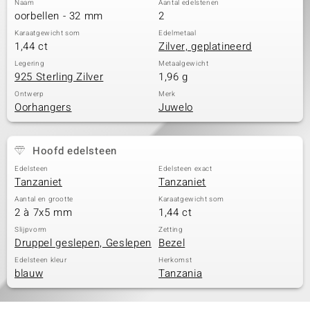
Naam
Aantal edelstenen
oorbellen - 32 mm
2
Karaatgewicht som
Edelmetaal
1,44 ct
Zilver, geplatineerd
Legering
Metaalgewicht
925 Sterling Zilver
1,96 g
Ontwerp
Merk
Oorhangers
Juwelo
Hoofd edelsteen
Edelsteen
Edelsteen exact
Tanzaniet
Tanzaniet
Aantal en grootte
Karaatgewicht som
2 à 7x5 mm
1,44 ct
Slijpvorm
Zetting
Druppel geslepen, Geslepen
Bezel
Edelsteen kleur
Herkomst
blauw
Tanzania