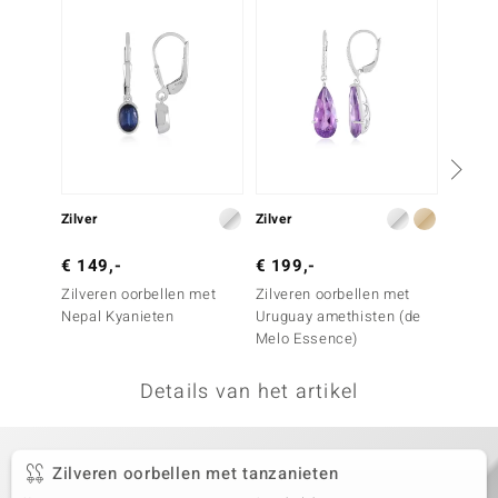
remonti
remonti
uwelo
 Gems
NO Collection
Zilver
Zilver
Zilver
va
€ 149,-
€ 199,-
€ 99,
Zilveren oorbellen met
Zilveren oorbellen met
Zilver
Nepal Kyanieten
Uruguay amethisten (de
amethi
Melo Essence)
Details van het artikel
Minerale
Zilveren oorbellen met tanzanieten