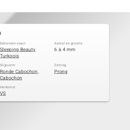
n
Edelsteen exact
Aantal en grootte
Sleeping Beauty
6 à 4 mm
Turkoois
Slijpvorm
Zetting
Ronde Cabochon,
Prong
Cabochon
Herkomst
VS