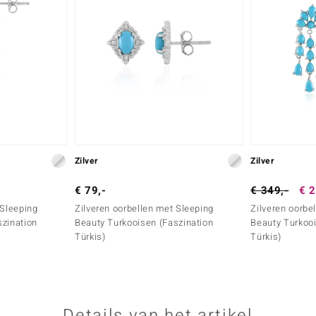
Zilver
Zilver
€ 79,-
€ 349,-
€ 2
 Sleeping
Zilveren oorbellen met Sleeping
Zilveren oorbe
szination
Beauty Turkooisen (Faszination
Beauty Turkooi
Türkis)
Türkis)
Details van het artikel