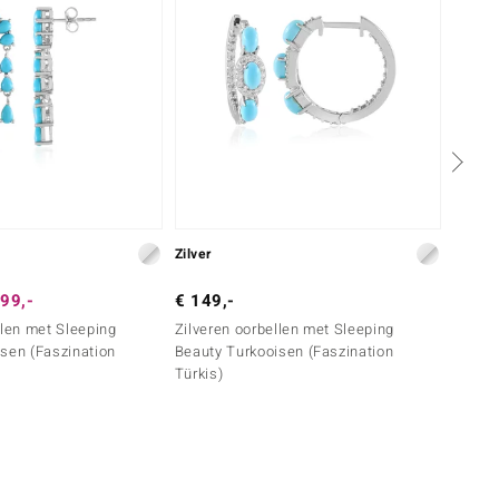
Zilver
Zilver
99,-
€ 149,-
€ 299
llen met Sleeping
Zilveren oorbellen met Sleeping
Zilver
sen (Faszination
Beauty Turkooisen (Faszination
apatie
Türkis)