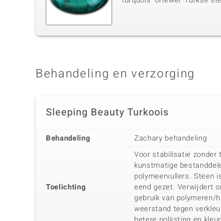
turquois' oftewel 'Turkse st
Behandeling en verzorging
Sleeping Beauty Turkoois
Behandeling
Zachary behandeling
Voor stabilisatie zonder
kunstmatige bestanddele
polymeervullers. Steen i
Toelichting
eend gezet. Verwijdert 
gebruik van polymeren/h
weerstand tegen verkleur
betere polijsting en kleur