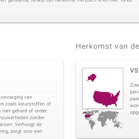
een' genoemd, terwijl zijn herkomst Perzisch is en niet Turks.
Herkomst van de
VS
Zow
peri
 toevoeging van
paar
n zoals kleurstoffen of
wor
s niet gehard of onder
opg
onzuiverheden zonder
arsen. Verhoogt de
ing, zorgt voor een
.