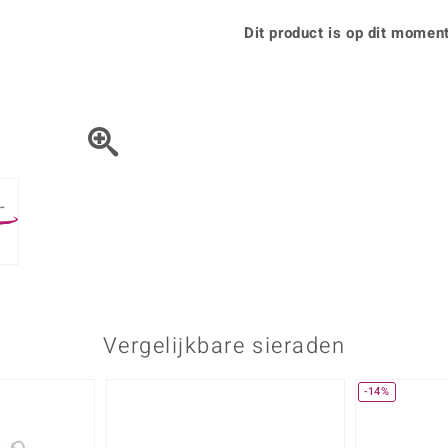
Parel
Kwarts
♦ Zilveren ringen
Vitale Minerale
Topaas
Turkoo
Dit product is op dit moment
♦ Zilveren oorbellen
♦ Zilveren hangers
♦ Zilveren armbanden
♦ Zilveren kettingen
Blauw
Groen
Platina sieraden
Vergelijkbare sieraden
-14%