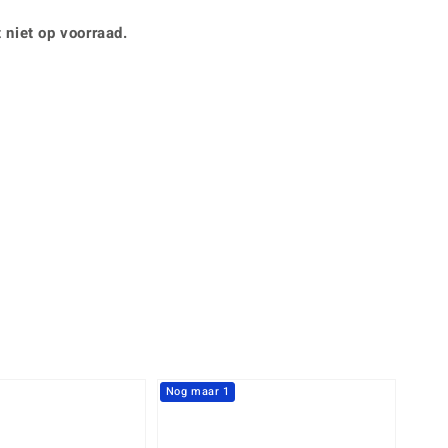
Rhodoliet
Sieraden in varianten
is
Toermalijn
 niet op voorraad.
Ringmaten
Geel
Nog maar 1