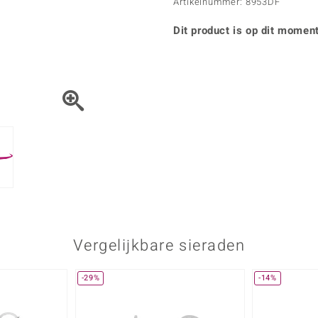
Parel
Kwarts
Artikelnummer: 8953DF
♦ Zilveren ringen
Vitale Minerale
Topaas
Turkoo
♦ Zilveren oorbellen
Dit product is op dit moment
♦ Zilveren hangers
♦ Zilveren armbanden
♦ Zilveren kettingen
Blauw
Groen
Platina sieraden
Vergelijkbare sieraden
-29%
-14%