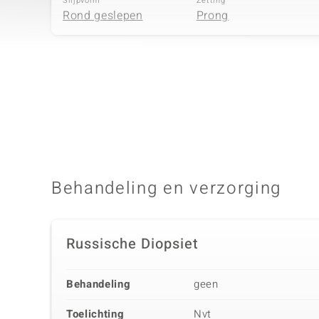
Slijpvorm
Zetting
Rond geslepen
Prong
Vierde edelsteen
Edelsteen exact
Aantal en grootte
Zirkoon
32 à 0,8 mm
Slijpvorm
Zetting
Rond geslepen
Prong
Behandeling en verzorging
Russische Diopsiet
Behandeling
geen
Toelichting
Nvt