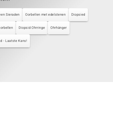
een Sieraden
Oorbellen met edelstenen
Diopsied
Oorbellen
Diopsid Ohrringe
Ohrhänger
d - Laatste Kans!