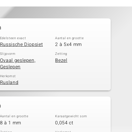
n
Edelsteen exact
Aantal en grootte
Russische Diopsiet
2 à 5x4 mm
Slijpvorm
Zetting
Ovaal geslepen,
Bezel
Geslepen
Herkomst
Rusland
n
Aantal en grootte
Karaatgewicht som
8 à 1 mm
0,054 ct