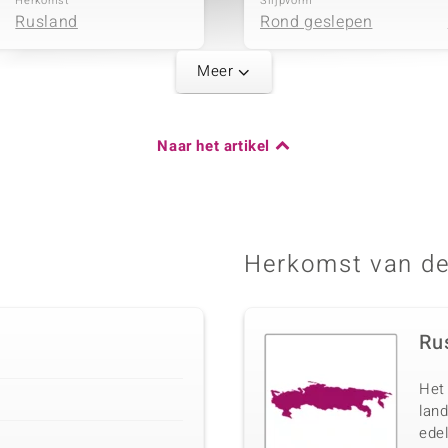
Herkomst
Slijpvorm
Rusland
Rond geslepen
Meer
Karaatgewicht som
Naar het artikel
0,091 ct
Herkomst
Cambodja
Herkomst van de
Ru
Het 
lan
ede