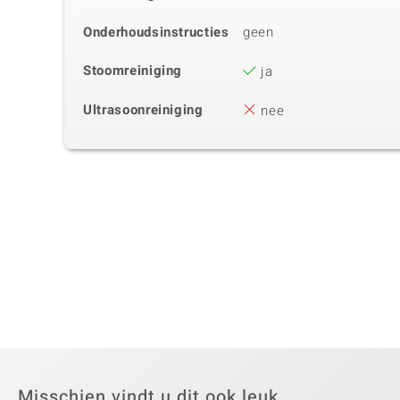
Onderhoudsinstructies
geen
Stoomreiniging
ja
Ultrasoonreiniging
nee
Misschien vindt u dit ook leuk