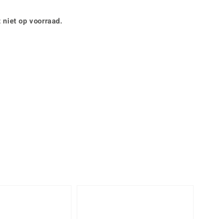
Rhodoliet
Sieraden in varianten
is
Toermalijn
Ringmaten
 niet op voorraad.
Geel
-28%