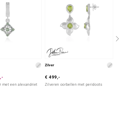
Zilver
Zilver
,-
€ 499,-
€ 249
r met een alexandriet
Zilveren oorbellen met peridoots
Zilver