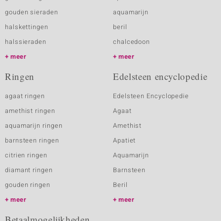
gouden sieraden
aquamarijn
halskettingen
beril
halssieraden
chalcedoon
meer
meer
Ringen
Edelsteen encyclopedie
agaat ringen
Edelsteen Encyclopedie
amethist ringen
Agaat
aquamarijn ringen
Amethist
barnsteen ringen
Apatiet
citrien ringen
Aquamarijn
diamant ringen
Barnsteen
gouden ringen
Beril
meer
meer
Betaalmogelijkheden