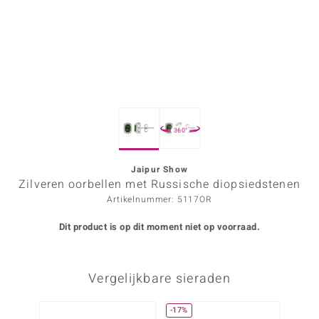
ana
Prince Designs
o
360°
Chic
d in Berlin
Jaipur Show
Zilveren oorbellen met Russische diopsiedstenen
insell
Artikelnummer: 5117OR
n Vogue
Dit product is op dit moment niet op voorraad.
e in Italy
Vergelijkbare sieraden
o Paraíso
izen
-17%