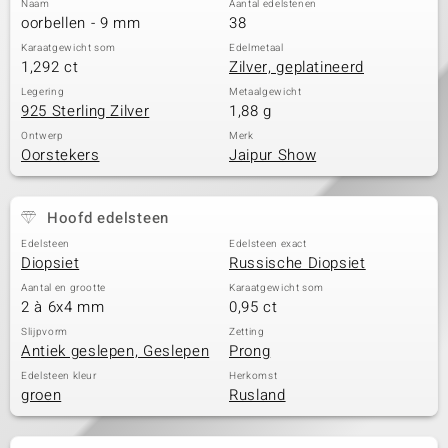
Naam
Aantal edelstenen
oorbellen - 9 mm
38
Karaatgewicht som
Edelmetaal
1,292 ct
Zilver, geplatineerd
Legering
Metaalgewicht
925 Sterling Zilver
1,88 g
Ontwerp
Merk
Oorstekers
Jaipur Show
Hoofd edelsteen
Edelsteen
Edelsteen exact
Diopsiet
Russische Diopsiet
Aantal en grootte
Karaatgewicht som
2 à 6x4 mm
0,95 ct
Slijpvorm
Zetting
Antiek geslepen, Geslepen
Prong
Edelsteen kleur
Herkomst
groen
Rusland