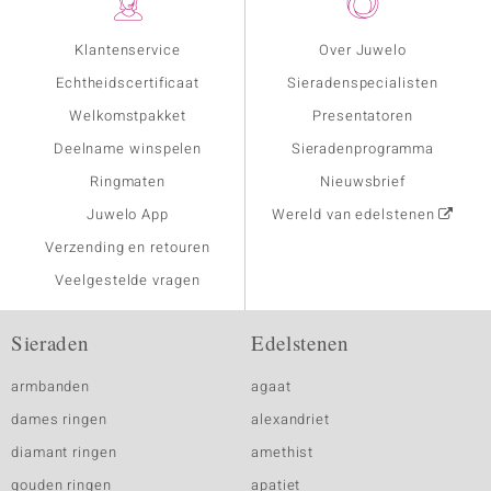
Klantenservice
Over Juwelo
Echtheidscertificaat
Sieradenspecialisten
Welkomstpakket
Presentatoren
Deelname winspelen
Sieradenprogramma
Ringmaten
Nieuwsbrief
Juwelo App
Wereld van edelstenen
Verzending en retouren
Veelgestelde vragen
Sieraden
Edelstenen
armbanden
agaat
dames ringen
alexandriet
diamant ringen
amethist
gouden ringen
apatiet