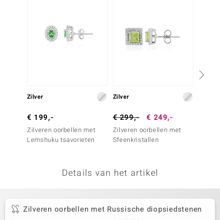
remonti
remonti
uwelo
 Gems
NO Collection
Zilver
Zilver
Zilver
va
€ 199,-
€ 299,-
€ 249,-
€ 199
Zilveren oorbellen met
Zilveren oorbellen met
Zilver
Lemshuku tsavorieten
Sfeenkristallen
vesuvi
Details van het artikel
Minerale
Zilveren oorbellen met Russische diopsiedstenen