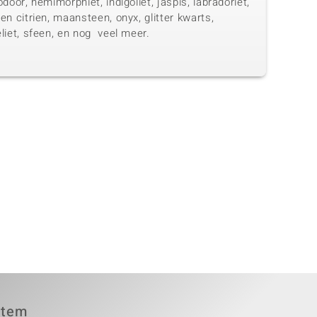
odoor, hemimorphiet, indigoliet, jaspis, labradoriet,
en citrien, maansteen, onyx, glitter kwarts,
liet, sfeen, en nog veel meer.
item