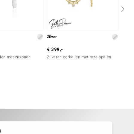
Zilver
Zilver
€ 399,-
€ 249
llen met zirkonen
Zilveren oorbellen met roze opalen
Zilver
Morga
n