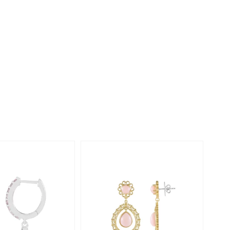
Rhodoliet
Sieraden in varianten
is
Toermalijn
Ringmaten
Geel