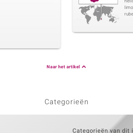
heli
limo
rube
Naar het artikel
Categorieën
Categorieën van dit 