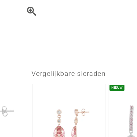
Parel
Kwarts
♦ Zilveren ringen
Vitale Minerale
Topaas
Turkoo
♦ Zilveren oorbellen
♦ Zilveren hangers
♦ Zilveren armbanden
♦ Zilveren kettingen
Blauw
Groen
Platina sieraden
Vergelijkbare sieraden
NIEUW