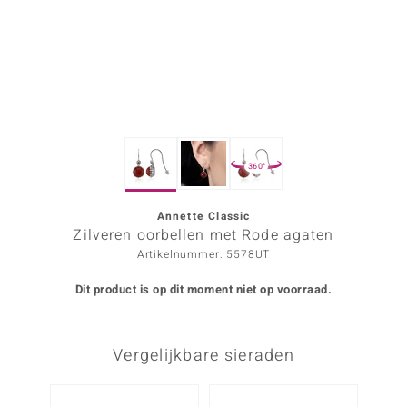
ana
Prince Designs
o
360°
Chic
d in Berlin
Annette Classic
Zilveren oorbellen met Rode agaten
insell
Artikelnummer: 5578UT
n Vogue
Dit product is op dit moment niet op voorraad.
e in Italy
Vergelijkbare sieraden
o Paraíso
izen