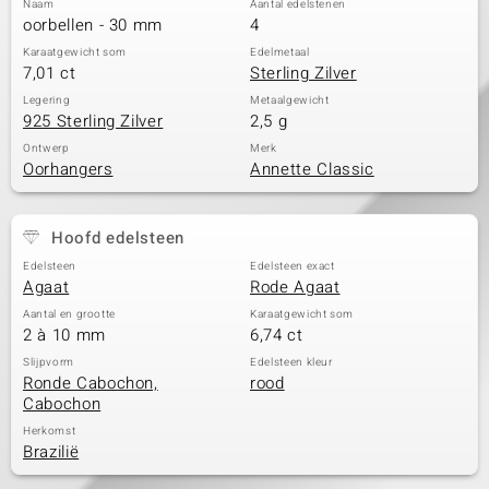
Naam
Aantal edelstenen
oorbellen - 30 mm
4
Karaatgewicht som
Edelmetaal
7,01 ct
Sterling Zilver
Legering
Metaalgewicht
925 Sterling Zilver
2,5 g
Ontwerp
Merk
Oorhangers
Annette Classic
Hoofd edelsteen
Edelsteen
Edelsteen exact
Agaat
Rode Agaat
Aantal en grootte
Karaatgewicht som
2 à 10 mm
6,74 ct
Slijpvorm
Edelsteen kleur
Ronde Cabochon,
rood
Cabochon
Herkomst
Brazilië