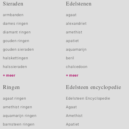
Sieraden
Edelstenen
armbanden
agaat
dames ringen
alexandriet
diamant ringen
amethist
gouden ringen
apatiet
gouden sieraden
aquamarijn
halskettingen
beril
halssieraden
chalcedoon
meer
meer
Ringen
Edelsteen encyclopedie
agaat ringen
Edelsteen Encyclopedie
amethist ringen
Agaat
aquamarijn ringen
Amethist
barnsteen ringen
Apatiet