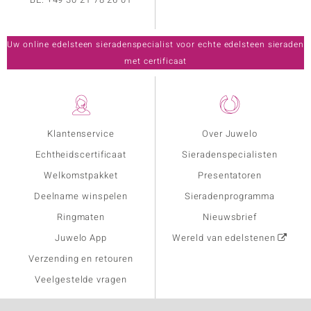
Uw online edelsteen sieradenspecialist voor echte edelsteen sieraden
met certificaat
Klantenservice
Over Juwelo
Echtheidscertificaat
Sieradenspecialisten
Welkomstpakket
Presentatoren
Deelname winspelen
Sieradenprogramma
Ringmaten
Nieuwsbrief
Juwelo App
Wereld van edelstenen
Verzending en retouren
Veelgestelde vragen