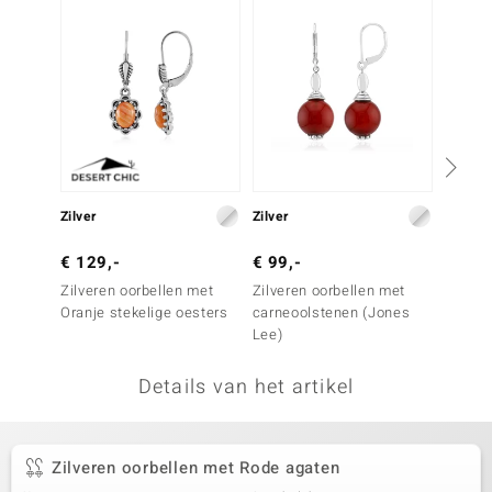
remonti
remonti
uwelo
 Gems
NO Collection
Zilver
Zilver
Zilver
va
€ 129,-
€ 99,-
€ 179
Zilveren oorbellen met
Zilveren oorbellen met
Zilver
Oranje stekelige oesters
carneoolstenen (Jones
Oranje
Lee)
Details van het artikel
Minerale
Zilveren oorbellen met Rode agaten