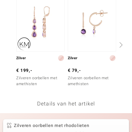
remonti
remonti
uwelo
 Gems
NO Collection
Zilver
Zilver
Zilver
va
€ 199,-
€ 79,-
€ 249
Zilveren oorbellen met
Zilveren oorbellen met
Zilver
amethisten
amethisten
amethi
Details van het artikel
Minerale
Zilveren oorbellen met rhodolieten