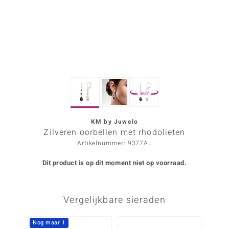
ana
Prince Designs
o
360°
Chic
d in Berlin
KM by Juwelo
Zilveren oorbellen met rhodolieten
insell
Artikelnummer: 9377AL
n Vogue
Dit product is op dit moment niet op voorraad.
e in Italy
Vergelijkbare sieraden
o Paraíso
izen
Nog maar 1
Nog m