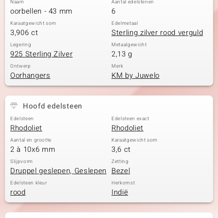
Naam
Aantal edelstenen
oorbellen - 43 mm
6
Karaatgewicht som
Edelmetaal
3,906 ct
Sterling zilver rood verguld
Legering
Metaalgewicht
925 Sterling Zilver
2,13 g
Ontwerp
Merk
Oorhangers
KM by Juwelo
Hoofd edelsteen
Edelsteen
Edelsteen exact
Rhodoliet
Rhodoliet
Aantal en grootte
Karaatgewicht som
2 à 10x6 mm
3,6 ct
Slijpvorm
Zetting
Druppel geslepen, Geslepen
Bezel
Edelsteen kleur
Herkomst
rood
Indië