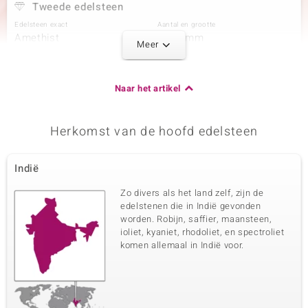
Tweede edelsteen
Edelsteen exact
Aantal en grootte
Amethist
2 à 3 mm
Meer
Karaatgewicht som
Slijpvorm
0,234 ct
Rond geslepen
Zetting
Herkomst
Naar het artikel
Prong
Brazilië
Herkomst van de hoofd edelsteen
Derde edelsteen
Edelsteen exact
Aantal en grootte
Indië
Amethist
2 à 2 mm
Karaatgewicht som
Slijpvorm
Zo divers als het land zelf, zijn de
0,072 ct
Rond geslepen
edelstenen die in Indië gevonden
worden. Robijn, saffier, maansteen,
Zetting
Herkomst
Prong
ioliet, kyaniet, rhodoliet, en spectroliet
Brazilië
komen allemaal in Indië voor.