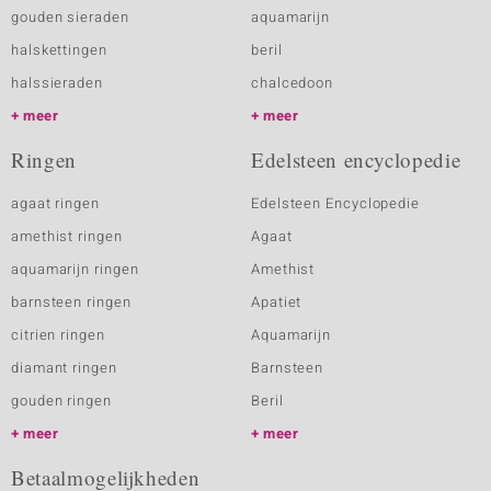
gouden sieraden
aquamarijn
halskettingen
beril
halssieraden
chalcedoon
meer
meer
Ringen
Edelsteen encyclopedie
agaat ringen
Edelsteen Encyclopedie
amethist ringen
Agaat
aquamarijn ringen
Amethist
barnsteen ringen
Apatiet
citrien ringen
Aquamarijn
diamant ringen
Barnsteen
gouden ringen
Beril
meer
meer
Betaalmogelijkheden