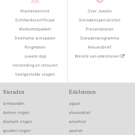
Klantenservice
Over Juwelo
Echtheidscertificaat
Sieradenspecialisten
Welkomstpakket
Presentatoren
Deelname winspelen
Sieradenprogramma
Ringmaten
Nieuwsbrief
Juwelo App
Wereld van edelstenen
Verzending en retouren
Veelgestelde vragen
Sieraden
Edelstenen
armbanden
agaat
dames ringen
alexandriet
diamant ringen
amethist
gouden ringen
apatiet