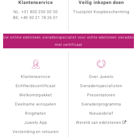
Klantenservice
Veilig inkopen doen
NL:
+31 800 250 00 50
Trustpilot Koopbescherming
BE:
+49 30 21 78 26 01
Uw online edelsteen sieradenspecialist voor echte edelsteen sieraden
met certificaat
Klantenservice
Over Juwelo
Echtheidscertificaat
Sieradenspecialisten
Welkomstpakket
Presentatoren
Deelname winspelen
Sieradenprogramma
Ringmaten
Nieuwsbrief
Juwelo App
Wereld van edelstenen
Verzending en retouren