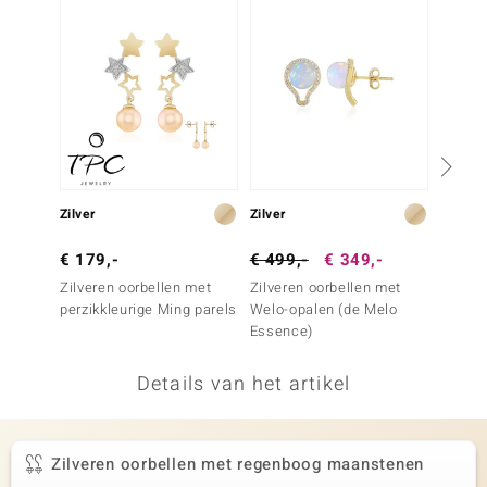
remonti
remonti
uwelo
 Gems
NO Collection
Zilver
Zilver
Zilver
va
€ 179,-
€ 499,-
€ 349,-
€ 149
Zilveren oorbellen met
Zilveren oorbellen met
Zilver
perzikkleurige Ming parels
Welo-opalen (de Melo
paarse
Essence)
Details van het artikel
Minerale
Zilveren oorbellen met regenboog maanstenen