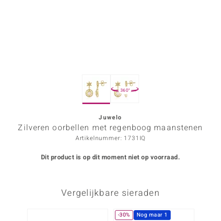
ana
Prince Designs
o
360°
Chic
d in Berlin
Juwelo
Zilveren oorbellen met regenboog maanstenen
insell
Artikelnummer: 1731IQ
n Vogue
Dit product is op dit moment niet op voorraad.
e in Italy
Vergelijkbare sieraden
o Paraíso
izen
-30%
Nog maar 1
-13%