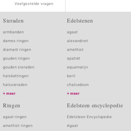
Veelgestelde vragen
Sieraden
Edelstenen
armbanden
agaat
dames ringen
alexandriet
diamant ringen
amethist
gouden ringen
apatiet
gouden sieraden
aquamarijn
halskettingen
beril
halssieraden
chalcedoon
meer
meer
Ringen
Edelsteen encyclopedie
agaat ringen
Edelsteen Encyclopedie
amethist ringen
Agaat