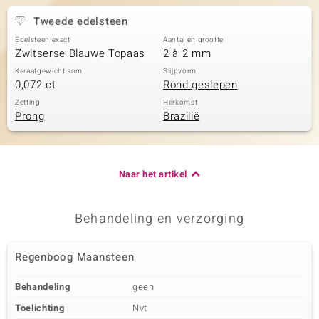
Tweede edelsteen
Edelsteen exact
Aantal en grootte
Zwitserse Blauwe Topaas
2 à 2 mm
Karaatgewicht som
Slijpvorm
0,072 ct
Rond geslepen
Zetting
Herkomst
Prong
Brazilië
Naar het artikel
Behandeling en verzorging
Regenboog Maansteen
Behandeling
geen
Toelichting
Nvt