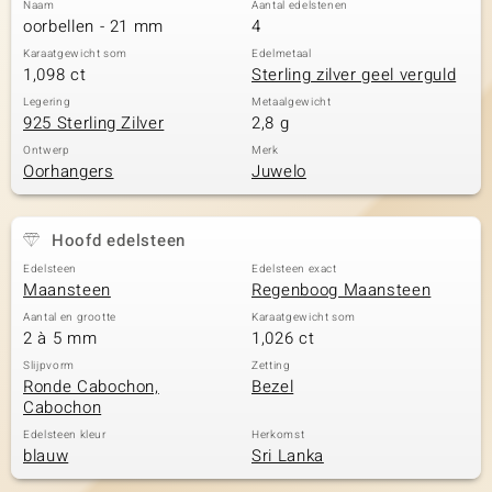
Naam
Aantal edelstenen
oorbellen - 21 mm
4
Karaatgewicht som
Edelmetaal
1,098 ct
Sterling zilver geel verguld
Legering
Metaalgewicht
925 Sterling Zilver
2,8 g
Ontwerp
Merk
Oorhangers
Juwelo
Hoofd edelsteen
Edelsteen
Edelsteen exact
Maansteen
Regenboog Maansteen
Aantal en grootte
Karaatgewicht som
2 à 5 mm
1,026 ct
Slijpvorm
Zetting
Ronde Cabochon,
Bezel
Cabochon
Edelsteen kleur
Herkomst
blauw
Sri Lanka