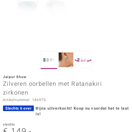
ana
Prince Designs
o
Chic
360°
d in Berlin
Jaipur Show
insell
Zilveren oorbellen met Ratanakiri
zirkonen
n Vogue
Artikelnummer: 1469TS
e in Italy
Slechts 6 over
Bijna uitverkocht!
Koop nu voordat het te laat
is!
o Paraíso
slechts
izen
€ 149,-