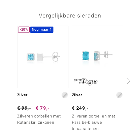
Vergelijkbare sieraden
-20%
Nog maar 1
NIEU
Zilver
Zilver
Zilver
€ 99,-
€ 79,-
€ 249,-
€ 49,
Zilveren oorbellen met
Zilveren oorbellen met
Zilver
Ratanakiri zirkonen
Paraibe-blauwe
hemel
topaasstenen
topaas