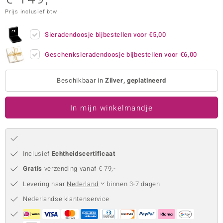
Prijs inclusief btw
remonti
remonti
Sieradendoosje bijbestellen voor
€5,00
uwelo
Geschenksieradendoosje bijbestellen voor
€6,00
 Gems
Beschikbaar in
Zilver, geplatineerd
NO Collection
In mijn winkelmandje
va
Inclusief
Echtheidscertificaat
Gratis
verzending vanaf € 79,-
Levering naar
Nederland
binnen 3-7 dagen
Minerale
Nederlandse klantenservice