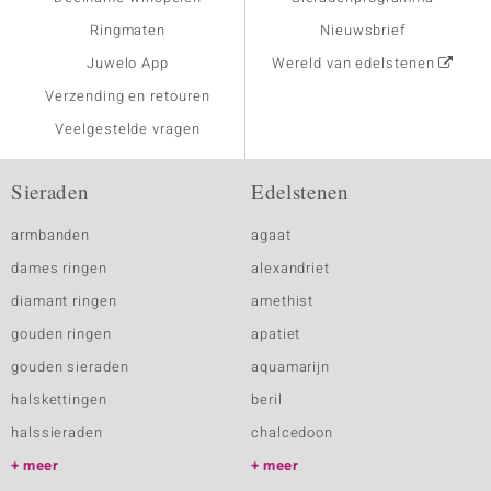
Ringmaten
Nieuwsbrief
Juwelo App
Wereld van edelstenen
Verzending en retouren
Veelgestelde vragen
Sieraden
Edelstenen
armbanden
agaat
dames ringen
alexandriet
diamant ringen
amethist
gouden ringen
apatiet
gouden sieraden
aquamarijn
halskettingen
beril
halssieraden
chalcedoon
meer
meer