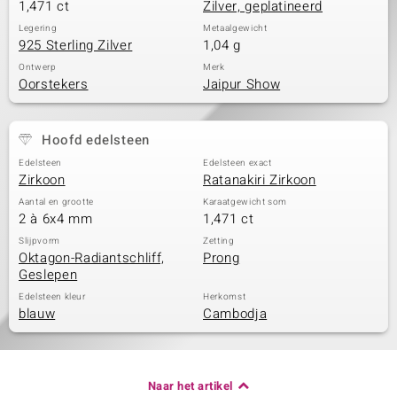
1,471 ct
Zilver, geplatineerd
Legering
Metaalgewicht
925 Sterling Zilver
1,04 g
Ontwerp
Merk
Oorstekers
Jaipur Show
Hoofd edelsteen
Edelsteen
Edelsteen exact
Zirkoon
Ratanakiri Zirkoon
Aantal en grootte
Karaatgewicht som
2 à 6x4 mm
1,471 ct
Slijpvorm
Zetting
Oktagon-Radiantschliff,
Prong
Geslepen
Edelsteen kleur
Herkomst
blauw
Cambodja
Naar het artikel