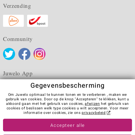
Verzending
Community
Juwelo App
Gegevensbescherming
Om Juwelo optimaal te kunnen tonen en te verbeteren , maken we
gebruik van cookies. Door op de knop "Accepteren" te klikken, kunt u
akkoord gaan met het gebruik van cookies,
afwijzen
het gebruik van
Algemene verkoopvoorwaarden
Privacybeleid
Cookies
cookies of beslissen welk type cookies u wilt accepteren. Voor meer
Colofon
Contact
Contract herroepen
informatie over cookies, zie ons
privacybeleid
.
Visit our stores in other countries:
Accepteer alle