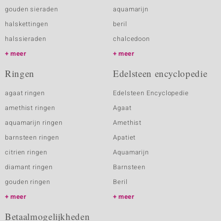
gouden sieraden
aquamarijn
halskettingen
beril
halssieraden
chalcedoon
meer
meer
Ringen
Edelsteen encyclopedie
agaat ringen
Edelsteen Encyclopedie
amethist ringen
Agaat
aquamarijn ringen
Amethist
barnsteen ringen
Apatiet
citrien ringen
Aquamarijn
diamant ringen
Barnsteen
gouden ringen
Beril
meer
meer
Betaalmogelijkheden