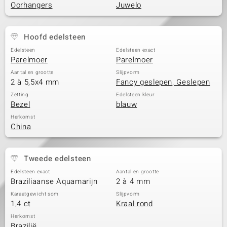
Oorhangers
Juwelo
Hoofd edelsteen
Edelsteen
Edelsteen exact
Parelmoer
Parelmoer
Aantal en grootte
Slijpvorm
2 à 5,5x4 mm
Fancy geslepen, Geslepen
Zetting
Edelsteen kleur
Bezel
blauw
Herkomst
China
Tweede edelsteen
Edelsteen exact
Aantal en grootte
Braziliaanse Aquamarijn
2 à 4 mm
Karaatgewicht som
Slijpvorm
1,4 ct
Kraal rond
Herkomst
Brazilië