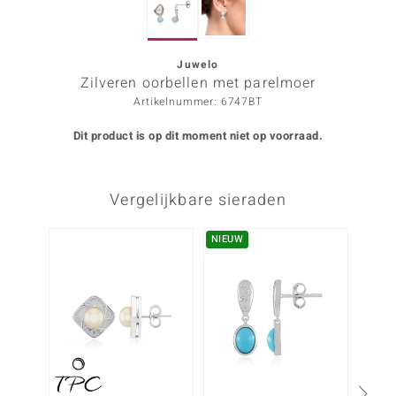
ana
Juwelo
Zilveren oorbellen met parelmoer
Prince Designs
Artikelnummer: 6747BT
o
Dit product is op dit moment niet op voorraad.
Chic
Vergelijkbare sieraden
d in Berlin
insell
NIEUW
n Vogue
e in Italy
o Paraíso
izen