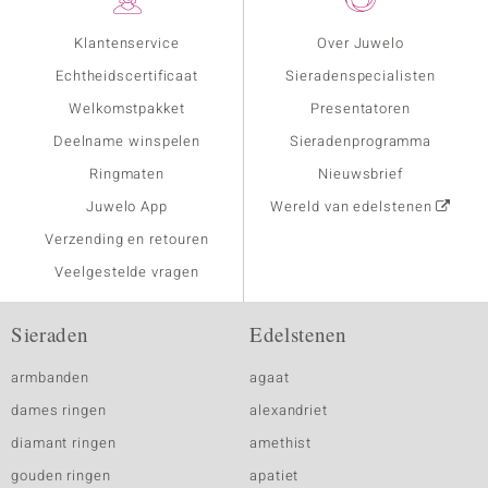
Klantenservice
Over Juwelo
Echtheidscertificaat
Sieradenspecialisten
Welkomstpakket
Presentatoren
Deelname winspelen
Sieradenprogramma
Ringmaten
Nieuwsbrief
Juwelo App
Wereld van edelstenen
Verzending en retouren
Veelgestelde vragen
Sieraden
Edelstenen
armbanden
agaat
dames ringen
alexandriet
diamant ringen
amethist
gouden ringen
apatiet