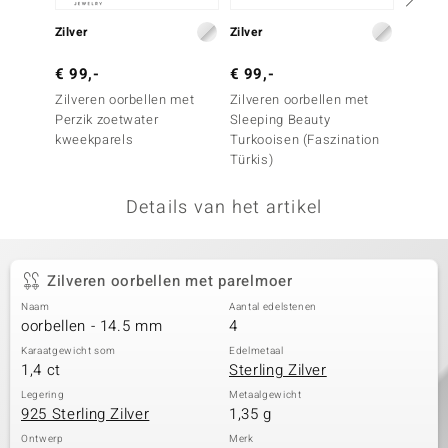
remonti
Zilver
Zilver
Zilver
remonti
€ 99,-
€ 99,-
€ 99,
Zilveren oorbellen met
Zilveren oorbellen met
Zilver
uwelo
Perzik zoetwater
Sleeping Beauty
Zilver
kweekparels
Turkooisen (Faszination
kweekp
 Gems
Türkis)
NO Collection
Details van het artikel
va
Zilveren oorbellen met parelmoer
Naam
Aantal edelstenen
oorbellen - 14.5 mm
4
Karaatgewicht som
Edelmetaal
1,4 ct
Sterling Zilver
Minerale
Legering
Metaalgewicht
925 Sterling Zilver
1,35 g
Ontwerp
Merk