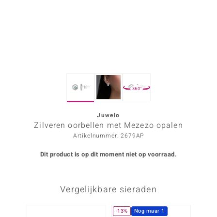
ana
Prince Designs
o
360°
Chic
d in Berlin
Juwelo
Zilveren oorbellen met Mezezo opalen
insell
Artikelnummer: 2679AP
n Vogue
Dit product is op dit moment niet op voorraad.
e in Italy
Vergelijkbare sieraden
o Paraíso
izen
-13%
Nog maar 1