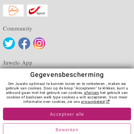
Community
Juwelo App
Gegevensbescherming
Om Juwelo optimaal te kunnen tonen en te verbeteren , maken we
gebruik van cookies. Door op de knop "Accepteren" te klikken, kunt u
akkoord gaan met het gebruik van cookies,
afwijzen
het gebruik van
Algemene verkoopvoorwaarden
Privacybeleid
Cookies
cookies of beslissen welk type cookies u wilt accepteren. Voor meer
Colofon
Contact
Contract herroepen
informatie over cookies, zie ons
privacybeleid
.
Visit our stores in other countries:
Accepteer alle
Bewerken
© Juwelo Deutschland GmbH (Een onderneming van de elumeo SE)