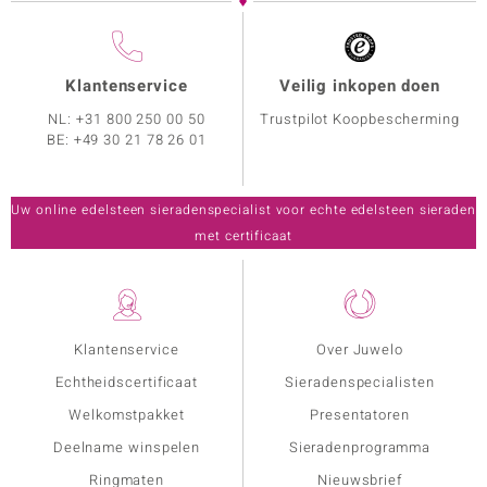
Klantenservice
Veilig inkopen doen
NL:
+31 800 250 00 50
Trustpilot Koopbescherming
BE:
+49 30 21 78 26 01
Uw online edelsteen sieradenspecialist voor echte edelsteen sieraden
met certificaat
Klantenservice
Over Juwelo
Echtheidscertificaat
Sieradenspecialisten
Welkomstpakket
Presentatoren
Deelname winspelen
Sieradenprogramma
Ringmaten
Nieuwsbrief