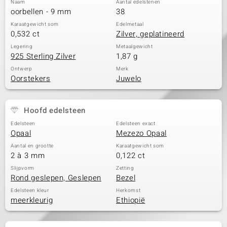
Naam
Aantal edelstenen
oorbellen - 9 mm
38
Karaatgewicht som
Edelmetaal
0,532 ct
Zilver, geplatineerd
Legering
Metaalgewicht
925 Sterling Zilver
1,87 g
Ontwerp
Merk
Oorstekers
Juwelo
Hoofd edelsteen
Edelsteen
Edelsteen exact
Opaal
Mezezo Opaal
Aantal en grootte
Karaatgewicht som
2 à 3 mm
0,122 ct
Slijpvorm
Zetting
Rond geslepen, Geslepen
Bezel
Edelsteen kleur
Herkomst
meerkleurig
Ethiopië