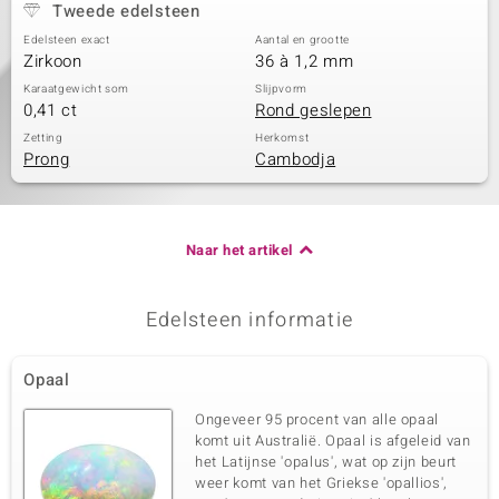
Tweede edelsteen
Edelsteen exact
Aantal en grootte
Zirkoon
36 à 1,2 mm
Karaatgewicht som
Slijpvorm
0,41 ct
Rond geslepen
Zetting
Herkomst
Prong
Cambodja
Naar het artikel
Edelsteen informatie
Opaal
Ongeveer 95 procent van alle opaal
komt uit Australië. Opaal is afgeleid van
het Latijnse 'opalus', wat op zijn beurt
weer komt van het Griekse 'opallios',