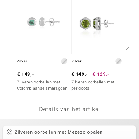
remonti
remonti
uwelo
 Gems
NO Collection
Zilver
Zilver
Zilver
va
€ 149,-
€ 149,-
€ 129,-
€ 99,
Zilveren oorbellen met
Zilveren oorbellen met
Zilver
Colombiaanse smaragden
peridoots
Onverh
Details van het artikel
Minerale
Zilveren oorbellen met Mezezo opalen