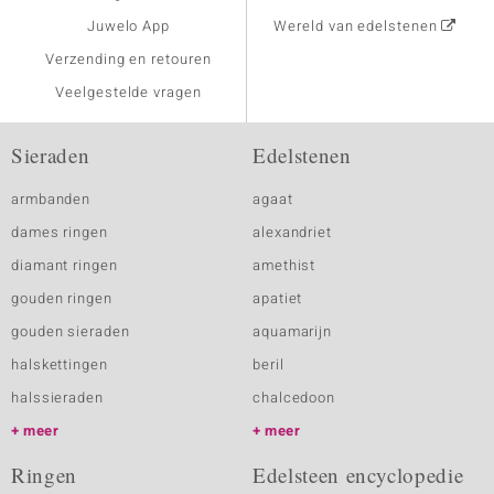
Juwelo App
Wereld van edelstenen
Verzending en retouren
Veelgestelde vragen
Sieraden
Edelstenen
armbanden
agaat
dames ringen
alexandriet
diamant ringen
amethist
gouden ringen
apatiet
gouden sieraden
aquamarijn
halskettingen
beril
halssieraden
chalcedoon
meer
meer
Ringen
Edelsteen encyclopedie