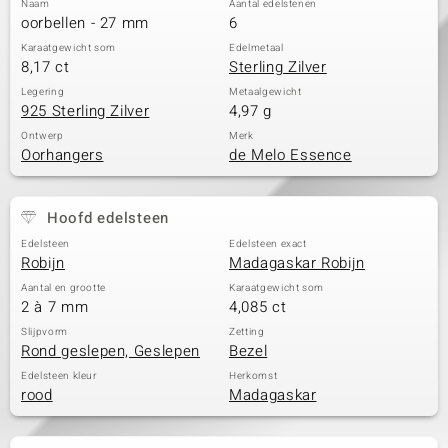
Naam
Aantal edelstenen
oorbellen - 27 mm
6
Karaatgewicht som
Edelmetaal
8,17 ct
Sterling Zilver
Legering
Metaalgewicht
925 Sterling Zilver
4,97 g
Ontwerp
Merk
Oorhangers
de Melo Essence
Hoofd edelsteen
Edelsteen
Edelsteen exact
Robijn
Madagaskar Robijn
Aantal en grootte
Karaatgewicht som
2 à 7 mm
4,085 ct
Slijpvorm
Zetting
Rond geslepen, Geslepen
Bezel
Edelsteen kleur
Herkomst
rood
Madagaskar