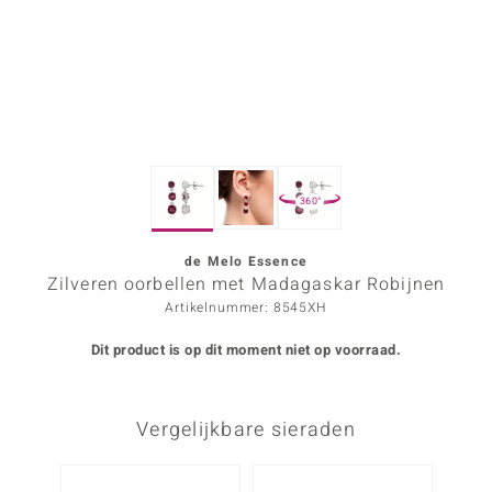
ana
Prince Designs
o
360°
Chic
d in Berlin
de Melo Essence
Zilveren oorbellen met Madagaskar Robijnen
insell
Artikelnummer: 8545XH
n Vogue
Dit product is op dit moment niet op voorraad.
e in Italy
Vergelijkbare sieraden
o Paraíso
izen