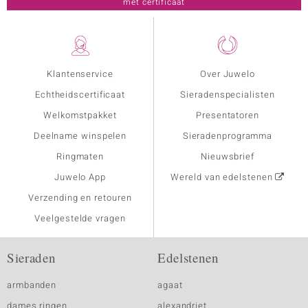
met certificaat
Klantenservice
Over Juwelo
Echtheidscertificaat
Sieradenspecialisten
Welkomstpakket
Presentatoren
Deelname winspelen
Sieradenprogramma
Ringmaten
Nieuwsbrief
Juwelo App
Wereld van edelstenen
Verzending en retouren
Veelgestelde vragen
Sieraden
Edelstenen
armbanden
agaat
dames ringen
alexandriet