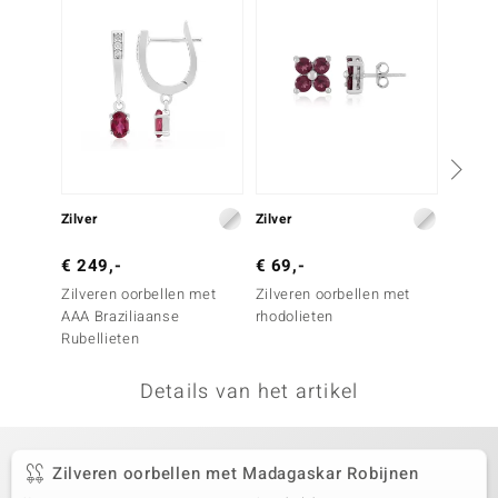
remonti
remonti
uwelo
 Gems
NO Collection
Zilver
Zilver
Zilver
va
€ 249,-
€ 69,-
€ 299
Zilveren oorbellen met
Zilveren oorbellen met
Zilver
AAA Braziliaanse
rhodolieten
edele 
Rubellieten
(de Me
Details van het artikel
Minerale
Zilveren oorbellen met Madagaskar Robijnen