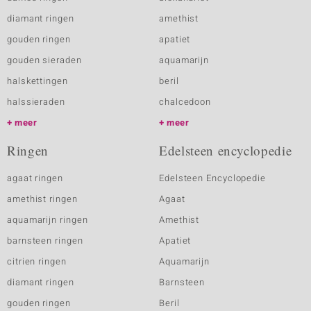
diamant ringen
amethist
gouden ringen
apatiet
gouden sieraden
aquamarijn
halskettingen
beril
halssieraden
chalcedoon
meer
meer
Ringen
Edelsteen encyclopedie
agaat ringen
Edelsteen Encyclopedie
amethist ringen
Agaat
aquamarijn ringen
Amethist
barnsteen ringen
Apatiet
citrien ringen
Aquamarijn
diamant ringen
Barnsteen
gouden ringen
Beril