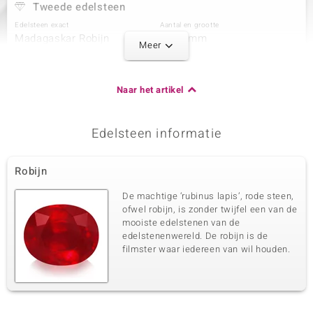
Tweede edelsteen
Edelsteen exact
Aantal en grootte
Madagaskar Robijn
2 à 6 mm
Meer
Karaatgewicht som
Slijpvorm
2,66 ct
Rond geslepen
Zetting
Herkomst
Naar het artikel
Bezel
Madagaskar
Edelsteen informatie
Derde edelsteen
Edelsteen exact
Aantal en grootte
Robijn
Madagaskar Robijn
2 à 5 mm
Karaatgewicht som
Slijpvorm
De machtige ‘rubinus lapis’, rode steen,
1,425 ct
Rond geslepen
ofwel robijn, is zonder twijfel een van de
mooiste edelstenen van de
Zetting
Herkomst
Bezel
edelstenenwereld. De robijn is de
Madagaskar
filmster waar iedereen van wil houden.